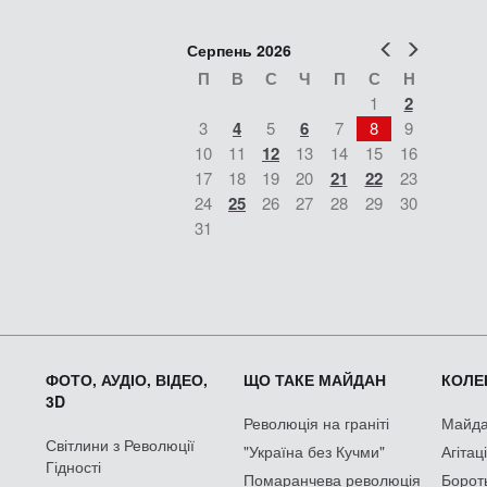
Попер
Наст
Серпень 2026
П
В
С
Ч
П
С
Н
1
2
3
4
5
6
7
8
9
10
11
12
13
14
15
16
17
18
19
20
21
22
23
24
25
26
27
28
29
30
31
ФОТО, АУДІО, ВІДЕО,
ЩО ТАКЕ МАЙДАН
КОЛЕК
3D
Революція на граніті
Майдан
Світлини з Революції
"Україна без Кучми"
Агітац
Гідності
Помаранчева революція
Борот