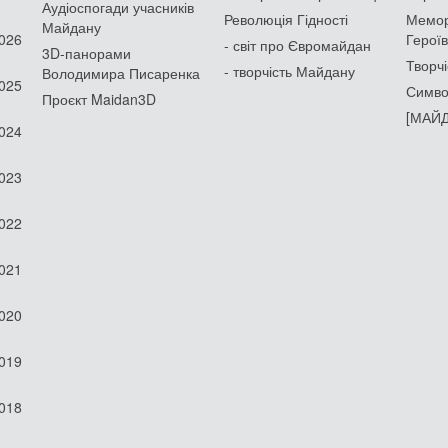
Аудіоспогади учасників
Революція Гідності
Мемор
Майдану
2026
Героїв
- світ про Євромайдан
3D-панорами
Творчі
- творчість Майдану
Володимира Писаренка
2025
Симво
Проєкт Maidan3D
[МАЙД
2024
2023
2022
2021
2020
2019
2018