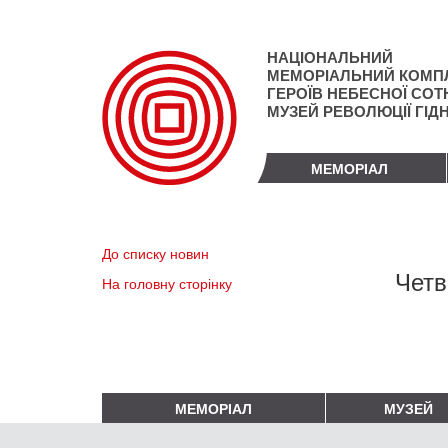
Перейти
до
основного
НАЦІОНАЛЬНИЙ
матеріалу
МЕМОРІАЛЬНИЙ КОМП
ГЕРОЇВ НЕБЕСНОЇ СОТН
МУЗЕЙ РЕВОЛЮЦІЇ ГІД
МЕМОРІАЛ
До списку новин
Четв
На головну сторінку
МЕМОРІАЛ
МУЗЕЙ