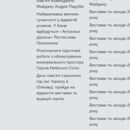
пам'яті Коменданта
Майдану
Майдану Андрія Парубія
Виставки та заходи 
Найважливіші виклики
року
сучасності у відкритій
Виставки та заходи 
розмові. У Києві
року
відбудуться «Актуальні
діалоги» Ростислава
Виставки та заходи 
Прокопюка
року
Розпочалися підготовчі
Виставки та заходи 
роботи з облаштування
року
меморіального простору
Виставки та заходи 
Героїв Небесної Сотні
року
День памʼяті страчених
Виставки та заходи 
під час теракту в
року
Оленівці: прийди на
Виставки та заходи 
відкриття виставки та
року
вшануй героїв
Виставки та заходи 
року
Виставки та заходи 
року