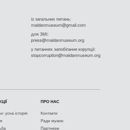
із загальних питань:
maidanmuseum@gmail.com
для ЗМІ:
press@maidanmuseum.org
у питаннях запобігання корупції:
stopcorruption@maidanmuseum.org
ЦІЇ
ПРО НАС
: усна історія
Контакти
ія
Ради музею
ьба
Партнери