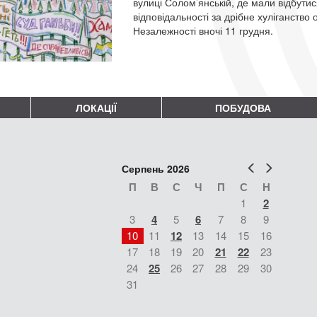
вулиці Солом’янській, де мали відбути
відповідальності за дрібне хуліганство
Незалежності вночі 11 грудня.
ЛОКАЦІЇ
ПОБУДОВА
Попер
Наст
Серпень 2026
П
В
С
Ч
П
С
Н
1
2
3
4
5
6
7
8
9
10
11
12
13
14
15
16
17
18
19
20
21
22
23
24
25
26
27
28
29
30
31