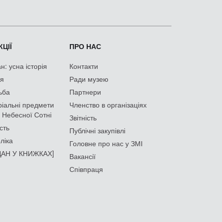
ЦІЇ
ПРО НАС
: усна історія
Контакти
ія
Ради музею
ьба
Партнери
іальні предмети
Членство в організаціях
 Небесної Сотні
Звітність
сть
Публічні закупівлі
ліка
Головне про нас у ЗМІ
АН У КНИЖКАХ]
Вакансії
Співпраця