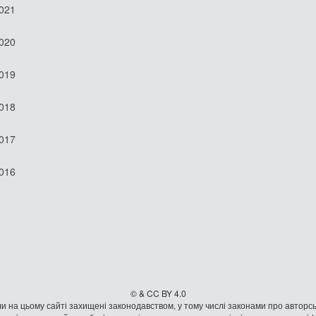
2021
2020
2019
2018
2017
2016
© & CC BY 4.0
и на цьому сайті захищені законодавством, у тому числі законами про авторсь