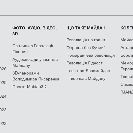
ФОТО, АУДІО, ВІДЕО,
ЩО ТАКЕ МАЙДАН
КОЛЕК
3D
Революція на граніті
Майдан
Світлини з Революції
"Україна без Кучми"
Агітац
Гідності
Помаранчева революція
Борот
Аудіоспогади учасників
Революція Гідності
Мемор
Майдану
2026
Героїв
- світ про Євромайдан
3D-панорами
Творчі
- творчість Майдану
Володимира Писаренка
2025
Симво
Проєкт Maidan3D
[МАЙД
2024
2023
2022