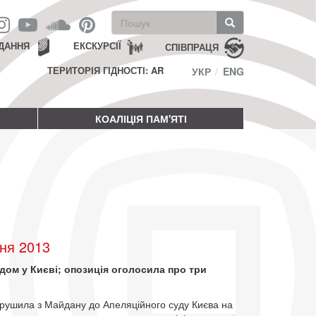
Пошукова
форма
Пошук
ДАННЯ
ЕКСКУРСІЇ
СПІВПРАЦЯ
ТЕРИТОРІЯ ГІДНОСТІ: AR
УКР
ENG
КОАЛІЦІЯ ПАМ'ЯТІ
ня 2013
удом у Києві; опозиція оголосила про три
в рушила з Майдану до Апеляційного суду Києва на