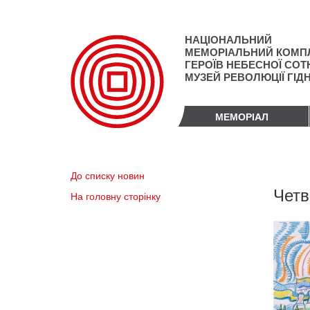
Перейти
до
основного
НАЦІОНАЛЬНИЙ
матеріалу
МЕМОРІАЛЬНИЙ КОМП
ГЕРОЇВ НЕБЕСНОЇ СОТН
МУЗЕЙ РЕВОЛЮЦІЇ ГІД
МЕМОРІАЛ
До списку новин
Четв
На головну сторінку