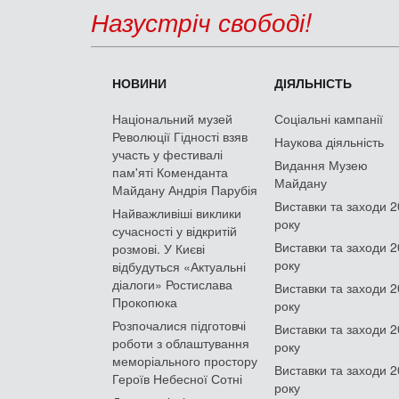
Назустріч свободі!
НОВИНИ
ДІЯЛЬНІСТЬ
Національний музей
Соціальні кампанії
Революції Гідності взяв
Наукова діяльність
участь у фестивалі
Видання Музею
пам'яті Коменданта
Майдану
Майдану Андрія Парубія
Виставки та заходи 
Найважливіші виклики
року
сучасності у відкритій
Виставки та заходи 
розмові. У Києві
року
відбудуться «Актуальні
діалоги» Ростислава
Виставки та заходи 
Прокопюка
року
Розпочалися підготовчі
Виставки та заходи 
роботи з облаштування
року
меморіального простору
Виставки та заходи 
Героїв Небесної Сотні
року