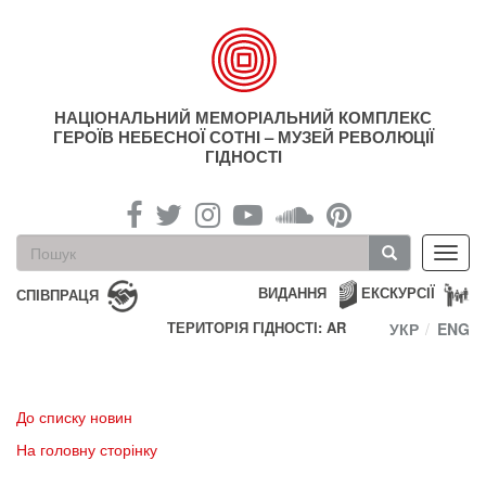
Перейти
до
основного
матеріалу
НАЦІОНАЛЬНИЙ МЕМОРІАЛЬНИЙ КОМПЛЕКС
ГЕРОЇВ НЕБЕСНОЇ СОТНІ – МУЗЕЙ РЕВОЛЮЦІЇ
ГІДНОСТІ
Пошукова
Toggl
форма
navig
Пошук
ВИДАННЯ
ЕКСКУРСІЇ
СПІВПРАЦЯ
ТЕРИТОРІЯ ГІДНОСТІ: AR
УКР
ENG
До списку новин
На головну сторінку