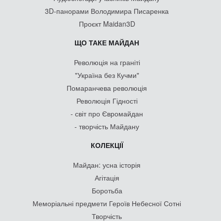
3D-панорами Володимира Писаренка
Проєкт Maidan3D
ЩО ТАКЕ МАЙДАН
Революція на граніті
"Україна без Кучми"
Помаранчева революція
Революція Гідності
- світ про Євромайдан
- творчість Майдану
КОЛЕКЦІЇ
Майдан: усна історія
Агітація
Боротьба
Меморіальні предмети Героїв Небесної Сотні
Творчість