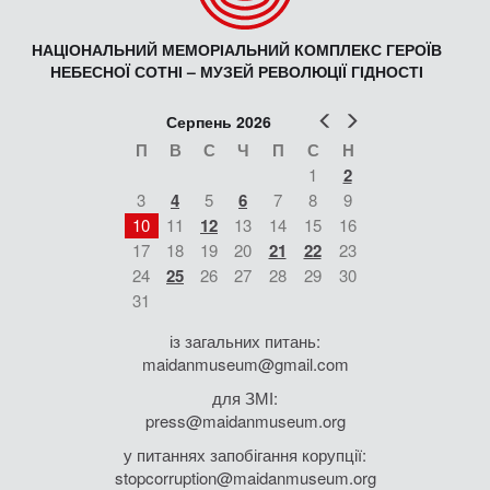
НАЦІОНАЛЬНИЙ МЕМОРІАЛЬНИЙ КОМПЛЕКС ГЕРОЇВ
НЕБЕСНОЇ СОТНІ – МУЗЕЙ РЕВОЛЮЦІЇ ГІДНОСТІ
Попер
Наст
Серпень 2026
П
В
С
Ч
П
С
Н
1
2
3
4
5
6
7
8
9
10
11
12
13
14
15
16
17
18
19
20
21
22
23
24
25
26
27
28
29
30
31
із загальних питань:
maidanmuseum@gmail.com
для ЗМІ:
press@maidanmuseum.org
у питаннях запобігання корупції:
stopcorruption@maidanmuseum.org