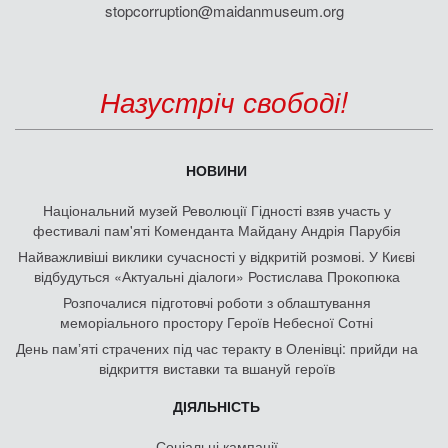
stopcorruption@maidanmuseum.org
Назустріч свободі!
НОВИНИ
Національний музей Революції Гідності взяв участь у
фестивалі пам'яті Коменданта Майдану Андрія Парубія
Найважливіші виклики сучасності у відкритій розмові. У Києві
відбудуться «Актуальні діалоги» Ростислава Прокопюка
Розпочалися підготовчі роботи з облаштування
меморіального простору Героїв Небесної Сотні
День памʼяті страчених під час теракту в Оленівці: прийди на
відкриття виставки та вшануй героїв
ДІЯЛЬНІСТЬ
Соціальні кампанії