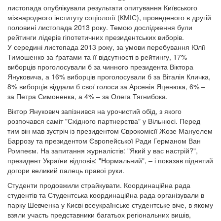
листопада опублікували результати опитування Київського
міжнародного інституту соціології (КМІС), проведеного в другій
половині листопада 2013 року. Темою дослідження були
рейтинги лідерів гіпотетичних президентських виборів.
У середині листопада 2013 року, за умови перебування Юлії
Тимошенко за ґратами та її відсутності в рейтингу, 17%
виборців проголосували б за чинного президента Віктора
Януковича, а 16% виборців проголосували б за Віталія Кличка,
8% виборців віддали б свої голоси за Арсенія Яценюка, 6% –
за Петра Симоненка, а 4% – за Олега Тягнибока.
Віктор Янукович запізнився на урочистий обід, з якого
розпочався саміт "Східного партнерства" у Вільнюсі. Перед
тим він мав зустріч із президентом Єврокомісії Жозе Мануелем
Баррозу та президентом Європейської Ради Германом Ван
Ромпеєм. На запитання журналістів: "Який у вас настрій?",
президент України відповів: "Нормальний", – і показав піднятий
догори великий палець правої руки.
Студенти продовжили страйкувати. Координаційна рада
студентів та Студентська координаційна рада організували в
парку Шевченка у Києві всеукраїнське студентське віче, в якому
взяли участь представники багатьох регіональних вишів,