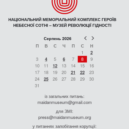
НАЦІОНАЛЬНИЙ МЕМОРІАЛЬНИЙ КОМПЛЕКС ГЕРОЇВ
НЕБЕСНОЇ СОТНІ – МУЗЕЙ РЕВОЛЮЦІЇ ГІДНОСТІ
Попер
Наст
Серпень 2026
П
В
С
Ч
П
С
Н
1
2
3
4
5
6
7
8
9
10
11
12
13
14
15
16
17
18
19
20
21
22
23
24
25
26
27
28
29
30
31
із загальних питань:
maidanmuseum@gmail.com
для ЗМІ:
press@maidanmuseum.org
у питаннях запобігання корупції: