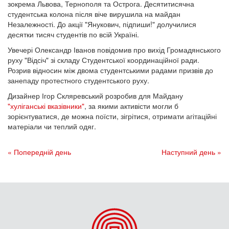
зокрема Львова, Тернополя та Острога. Десятитисячна
студентська колона після віче вирушила на майдан
Незалежності. До акції "Янукович, підпиши!" долучилися
десятки тисяч студентів по всій Україні.
Увечері Олександр Іванов повідомив про вихід Громадянського
руху "Відсіч" зі складу Студентської координаційної ради.
Розрив відносин між двома студентськими радами призвів до
занепаду протестного студентського руху.
Дизайнер Ігор Скляревський розробив для Майдану
"хуліганські вказівники"
, за якими активісти могли б
зорієнтуватися, де можна поїсти, зігрітися, отримати агітаційні
матеріали чи теплий одяг.
« Попередній день
Наступний день »