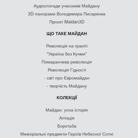
Аудіоспогади учасників Майдану
3D-панорами Володимира Писаренка
Проєкт Maidan3D
ЩО ТАКЕ МАЙДАН
Революція на граніті
"Україна без Кучми"
Помаранчева революція
Революція Гідності
- світ про Євромайдан
- творчість Майдану
КОЛЕКЦІЇ
Майдан: усна історія
Агітація
Боротьба
Меморіальні предмети Героїв Небесної Сотні