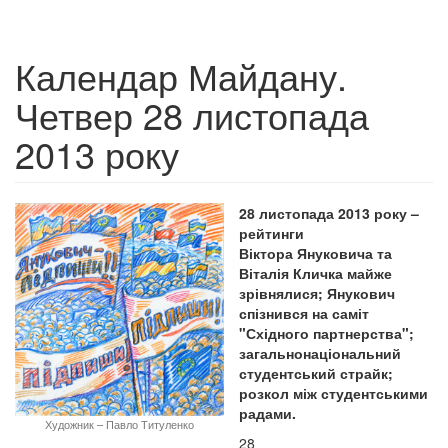
Календар Майдану.
Четвер 28 листопада
2013 року
28 листопада 2013 року –
рейтинги
Віктора Януковича та
Віталія Кличка майже
зрівнялися; Янукович
спізнився на саміт
"Східного партнерства";
загальнонаціональний
студентський страйк;
розкол між студентськими
радами.
Художник – Павло Титуленко
28