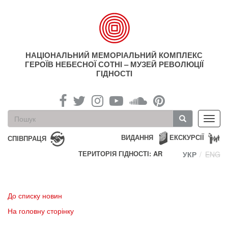
Перейти
до
основного
матеріалу
НАЦІОНАЛЬНИЙ МЕМОРІАЛЬНИЙ КОМПЛЕКС
ГЕРОЇВ НЕБЕСНОЇ СОТНІ – МУЗЕЙ РЕВОЛЮЦІЇ
ГІДНОСТІ
Пошукова
Toggl
форма
navig
Пошук
ВИДАННЯ
ЕКСКУРСІЇ
СПІВПРАЦЯ
ТЕРИТОРІЯ ГІДНОСТІ: AR
УКР
ENG
До списку новин
На головну сторінку