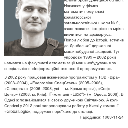
Навчався у фізико-
математичному класі
краматорської
загальноосвітньої школи № 9,
захоплювався історією та мріяв
вивчитися на архіваріуса.
Попри любов до історії, вступив
до Донбаської державної
машинобудівної академії. Тут
упродовж 1999 – 2002 років
навчався на факультеті автоматизації машинобудування за
спеціальністю «Інформаційні технології програмування».
З 2002 року працював інженером-програмістом у ТОВ «Віра»
(2003–2004), «ЕнергоМашСпецСталь» (2005–2006),
«Спектраль» (2006–2008; усі — м. Краматорськ), «Софт-
Центр» (2008, м. Київ), IT-компанії «Luxoft» (м. Одеса, 2008). В
Одесі ж познайомився зі своєю дружиною Світланою. А коли
Сергієві у 2012 році запропонували роботу у Києві у компанії
«GlobalLogic», подружжя переїхало до столиці.
Народився: 1983-11-24