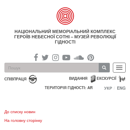
Перейти
до
основного
матеріалу
НАЦІОНАЛЬНИЙ МЕМОРІАЛЬНИЙ КОМПЛЕКС
ГЕРОЇВ НЕБЕСНОЇ СОТНІ – МУЗЕЙ РЕВОЛЮЦІЇ
ГІДНОСТІ
Пошукова
Toggl
форма
navig
Пошук
ВИДАННЯ
ЕКСКУРСІЇ
СПІВПРАЦЯ
ТЕРИТОРІЯ ГІДНОСТІ: AR
УКР
ENG
До списку новин
На головну сторінку