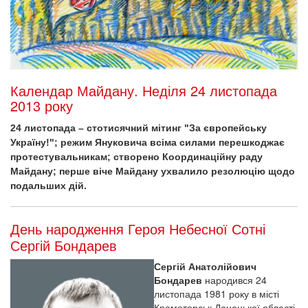
Календар Майдану. Неділя 24 листопада
2013 року
24 листопада – стотисячний мітинг "За європейську
Україну!"; режим Януковича всіма силами перешкоджає
протестувальникам; створено Координаційну раду
Майдану; перше віче Майдану ухвалило резолюцію щодо
подальших дій.
День народження Героя Небесної Сотні
Сергій Бондарев
Сергій Анатолійович
Бондарев
народився 24
листопада 1981 року в місті
Краматорськ Донецької області.