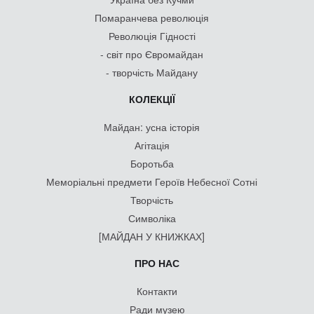
Помаранчева революція
Революція Гідності
- світ про Євромайдан
- творчість Майдану
КОЛЕКЦІЇ
Майдан: усна історія
Агітація
Боротьба
Меморіальні предмети Героїв Небесної Сотні
Творчість
Символіка
[МАЙДАН У КНИЖКАХ]
ПРО НАС
Контакти
Ради музею