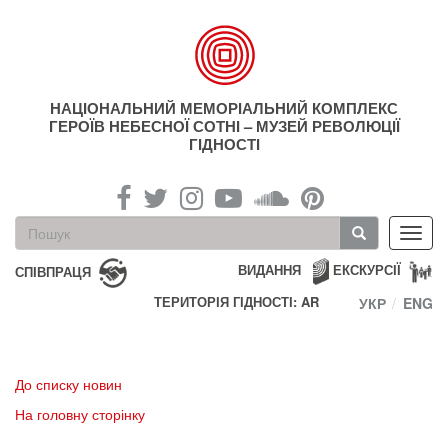
Перейти
до
основного
матеріалу
НАЦІОНАЛЬНИЙ МЕМОРІАЛЬНИЙ КОМПЛЕКС
ГЕРОЇВ НЕБЕСНОЇ СОТНІ – МУЗЕЙ РЕВОЛЮЦІЇ
ГІДНОСТІ
Пошукова
Toggl
форма
navig
Пошук
ВИДАННЯ
ЕКСКУРСІЇ
СПІВПРАЦЯ
ТЕРИТОРІЯ ГІДНОСТІ: AR
УКР
ENG
До списку новин
На головну сторінку