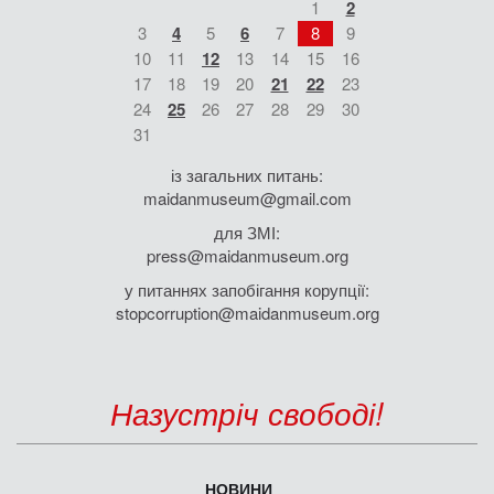
1
2
3
4
5
6
7
8
9
10
11
12
13
14
15
16
17
18
19
20
21
22
23
24
25
26
27
28
29
30
31
із загальних питань:
maidanmuseum@gmail.com
для ЗМІ:
press@maidanmuseum.org
у питаннях запобігання корупції:
stopcorruption@maidanmuseum.org
Назустріч свободі!
НОВИНИ