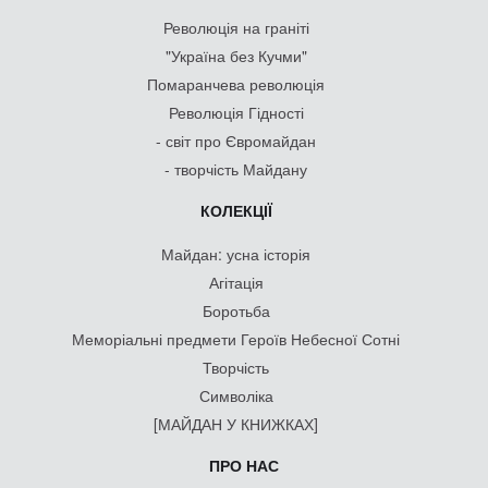
Революція на граніті
"Україна без Кучми"
Помаранчева революція
Революція Гідності
- світ про Євромайдан
- творчість Майдану
КОЛЕКЦІЇ
Майдан: усна історія
Агітація
Боротьба
Меморіальні предмети Героїв Небесної Сотні
Творчість
Символіка
[МАЙДАН У КНИЖКАХ]
ПРО НАС