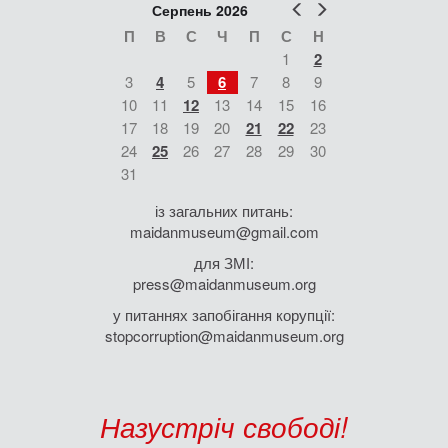
Попер
Наст
Серпень 2026
П
В
С
Ч
П
С
Н
1
2
3
4
5
6
7
8
9
10
11
12
13
14
15
16
17
18
19
20
21
22
23
24
25
26
27
28
29
30
31
із загальних питань:
maidanmuseum@gmail.com
для ЗМІ:
press@maidanmuseum.org
у питаннях запобігання корупції:
stopcorruption@maidanmuseum.org
Назустріч свободі!