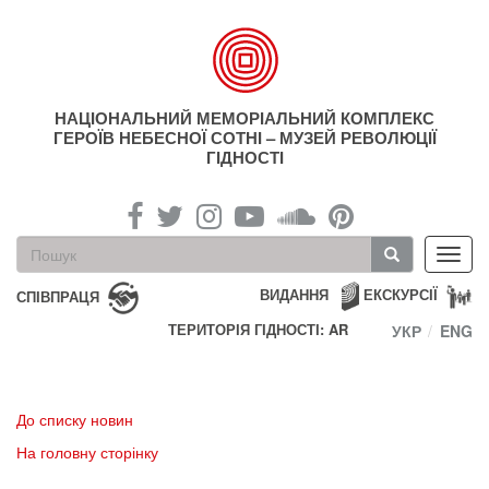
Перейти
до
основного
матеріалу
НАЦІОНАЛЬНИЙ МЕМОРІАЛЬНИЙ КОМПЛЕКС
ГЕРОЇВ НЕБЕСНОЇ СОТНІ – МУЗЕЙ РЕВОЛЮЦІЇ
ГІДНОСТІ
Пошукова
Toggl
форма
navig
Пошук
ВИДАННЯ
ЕКСКУРСІЇ
СПІВПРАЦЯ
ТЕРИТОРІЯ ГІДНОСТІ: AR
УКР
ENG
До списку новин
На головну сторінку