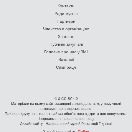
Контакти
Ради музею
Партнери
Членство в організаціях
Звітність
Публічні закупівлі
Головне про нас у ЗМІ
Вакансії
Співпраця
© & CC BY 4.0
Матеріали на цьому сайті захищені законодавством, у тому числі
законами про авторське право.
При передруку на iнтернет-сайтах обов’язкова відкрита для пошуковиків
гiперланка на maidanmuseum.org.
Дизайн сайту - Національний музей Революції Гідності
Розроблення сайту -
Divilon
.