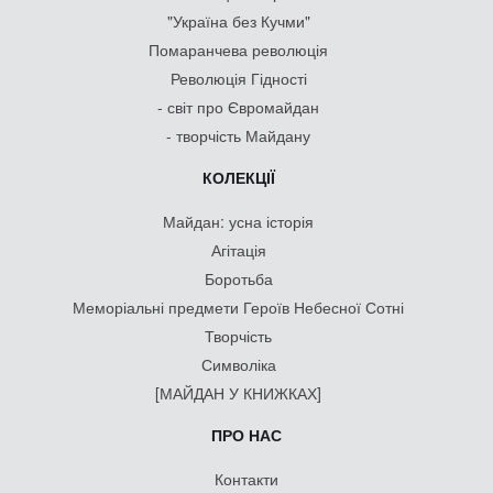
"Україна без Кучми"
Помаранчева революція
Революція Гідності
- світ про Євромайдан
- творчість Майдану
КОЛЕКЦІЇ
Майдан: усна історія
Агітація
Боротьба
Меморіальні предмети Героїв Небесної Сотні
Творчість
Символіка
[МАЙДАН У КНИЖКАХ]
ПРО НАС
Контакти