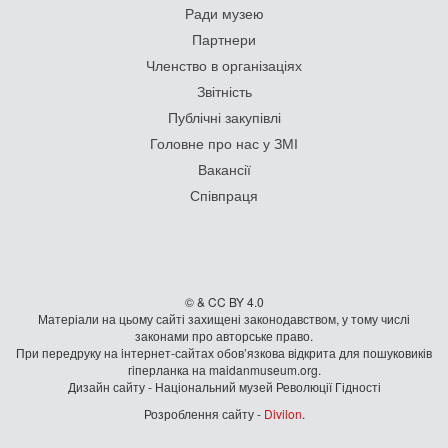
Ради музею
Партнери
Членство в організаціях
Звітність
Публічні закупівлі
Головне про нас у ЗМІ
Вакансії
Співпраця
© & CC BY 4.0
Матеріали на цьому сайті захищені законодавством, у тому числі
законами про авторське право.
При передруку на iнтернет-сайтах обов’язкова відкрита для пошуковиків
гiперланка на maidanmuseum.org.
Дизайн сайту - Національний музей Революції Гідності
Розроблення сайту -
Divilon
.