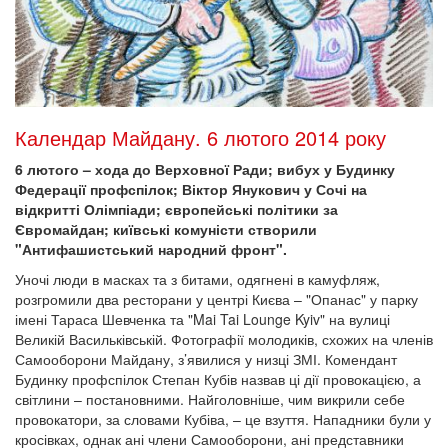
Календар Майдану. 6 лютого 2014 року
6 лютого – хода до Верховної Ради; вибух у Будинку
Федерації профспілок; Віктор Янукович у Сочі на
відкритті Олімпіади; європейські політики за
Євромайдан; київські комуністи створили
"Антифашистський народний фронт".
Уночі люди в масках та з битами, одягнені в камуфляж,
розгромили два ресторани у центрі Києва – "Опанас" у парку
імені Тараса Шевченка та "Mai Tai Lounge Kyiv" на вулиці
Великій Васильківській. Фотографії молодиків, схожих на членів
Самооборони Майдану, з’явилися у низці ЗМІ. Комендант
Будинку профспілок Степан Кубів назвав ці дії провокацією, а
світлини – постановними. Найголовніше, чим викрили себе
провокатори, за словами Кубіва, – це взуття. Нападники були у
кросівках, однак ані члени Самооборони, ані представники