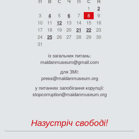
П
В
С
Ч
П
С
Н
1
2
3
4
5
6
7
8
9
10
11
12
13
14
15
16
17
18
19
20
21
22
23
24
25
26
27
28
29
30
31
із загальних питань:
maidanmuseum@gmail.com
для ЗМІ:
press@maidanmuseum.org
у питаннях запобігання корупції:
stopcorruption@maidanmuseum.org
Назустріч свободі!