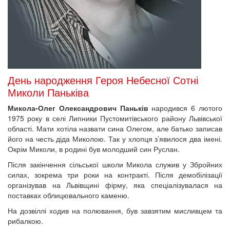
День народження Героя Небесної Сотні
Миколи Паньківа
Микола-Олег Олександрович Паньків
народився 6 лютого
1975 року в селі Липники Пустомитівського району Львівської
області. Мати хотіла назвати сина Олегом, але батько записав
його на честь діда Миколою. Так у хлопця з’явилося два імені.
Окрім Миколи, в родині був молодший син Руслан.
Після закінчення сільської школи Микола служив у Збройних
силах, зокрема три роки на контракті. Після демобілізації
організував на Львівщині фірму, яка спеціалізувалася на
поставках облицювального каменю.
На дозвіллі ходив на полювання, був завзятим мисливцем та
рибалкою.