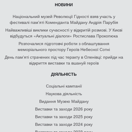
НОВИНИ
Національний музей Революції Гідності взяв участь у
фестивалі пам'яті Коменданта Майдану Андрія Парубія
Найважливіші виклики сучасності у відкритій розмові. У Києві
відбудуться «Актуальні діалоги» Ростислава Прокопюка
Розпочалися підготовчі роботи з облаштування
меморіального простору Героїв Небесної Сотні
День памʼяті страчених під час теракту в Оленівці: прийди на
відкриття виставки та вшануй героїв
ДІЯЛЬНІСТЬ
Соціальні кампанії
Наукова діяльність
Видання Музею Майдану
Виставки та заходи 2026 року
Виставки та заходи 2025 року
Виставки та заходи 2024 року
Виставки та заходи 2023 року