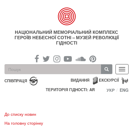
Перейти
до
основного
матеріалу
НАЦІОНАЛЬНИЙ МЕМОРІАЛЬНИЙ КОМПЛЕКС
ГЕРОЇВ НЕБЕСНОЇ СОТНІ – МУЗЕЙ РЕВОЛЮЦІЇ
ГІДНОСТІ
Пошукова
Toggl
форма
navig
Пошук
ВИДАННЯ
ЕКСКУРСІЇ
СПІВПРАЦЯ
ТЕРИТОРІЯ ГІДНОСТІ: AR
УКР
ENG
До списку новин
На головну сторінку