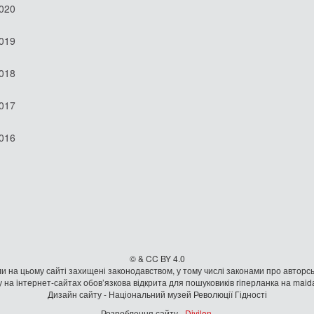
2020
2019
2018
2017
2016
© & CC BY 4.0
и на цьому сайті захищені законодавством, у тому числі законами про авторсь
 на iнтернет-сайтах обов’язкова відкрита для пошуковиків гiперланка на mai
Дизайн сайту - Національний музей Революції Гідності
Розроблення сайту -
Divilon
.