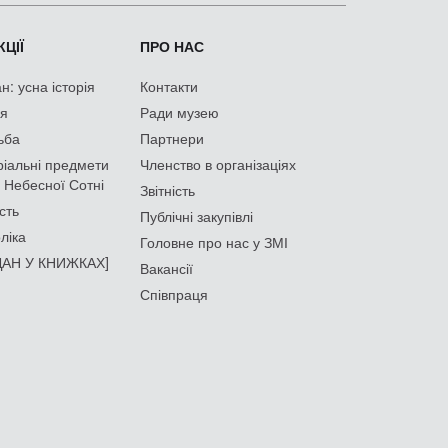
ЦІЇ
ПРО НАС
: усна історія
Контакти
ія
Ради музею
ьба
Партнери
іальні предмети
Членство в організаціях
 Небесної Сотні
Звітність
сть
Публічні закупівлі
ліка
Головне про нас у ЗМІ
АН У КНИЖКАХ]
Вакансії
Співпраця