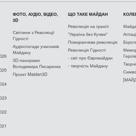
ФОТО, АУДІО, ВІДЕО,
ЩО ТАКЕ МАЙДАН
КОЛЕК
3D
Революція на граніті
Майдан
Світлини з Революції
"Україна без Кучми"
Агітац
Гідності
Помаранчева революція
Борот
Аудіоспогади учасників
Революція Гідності
Мемор
Майдану
2026
Героїв
- світ про Євромайдан
3D-панорами
Творчі
- творчість Майдану
Володимира Писаренка
2025
Симво
Проєкт Maidan3D
[МАЙД
2024
2023
2022
2021