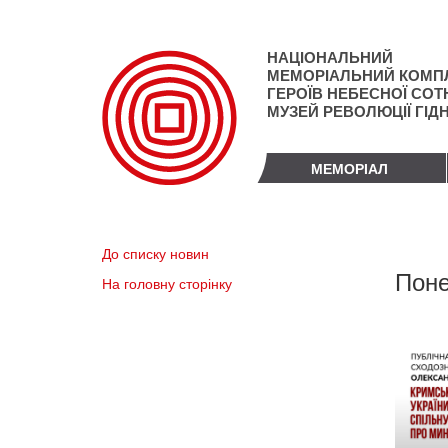
Перейти
до
основного
НАЦІОНАЛЬНИЙ
матеріалу
МЕМОРІАЛЬНИЙ КОМП
ГЕРОЇВ НЕБЕСНОЇ СОТН
МУЗЕЙ РЕВОЛЮЦІЇ ГІД
МЕМОРІАЛ
До списку новин
Поне
На головну сторінку