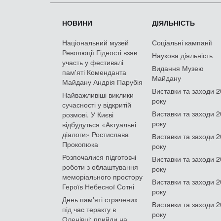
НОВИНИ
ДІЯЛЬНІСТЬ
Національний музей
Соціальні кампанії
Революції Гідності взяв
Наукова діяльність
участь у фестивалі
Видання Музею
пам'яті Коменданта
Майдану
Майдану Андрія Парубія
Виставки та заходи 
Найважливіші виклики
року
сучасності у відкритій
Виставки та заходи 
розмові. У Києві
року
відбудуться «Актуальні
діалоги» Ростислава
Виставки та заходи 
Прокопюка
року
Розпочалися підготовчі
Виставки та заходи 
роботи з облаштування
року
меморіального простору
Виставки та заходи 
Героїв Небесної Сотні
року
День памʼяті страчених
Виставки та заходи 
під час теракту в
року
Оленівці: прийди на