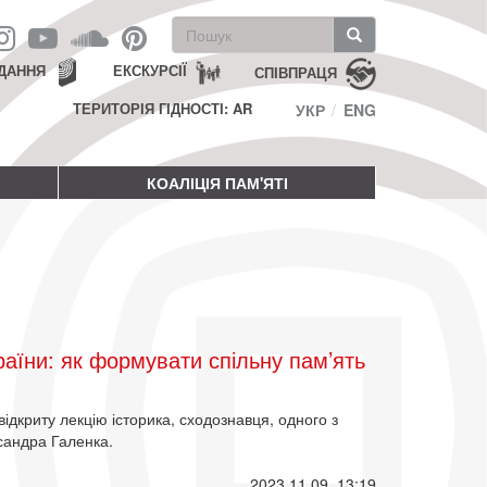
Пошукова
форма
Пошук
ДАННЯ
ЕКСКУРСІЇ
СПІВПРАЦЯ
ТЕРИТОРІЯ ГІДНОСТІ: AR
УКР
ENG
КОАЛІЦІЯ ПАМ'ЯТІ
країни: як формувати спільну пам’ять
ідкриту лекцію історика, сходознавця, одного з
сандра Галенка.
2023 11 09, 13:19