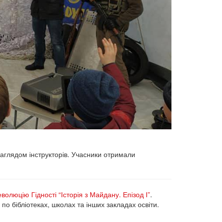
аглядом інструкторів. Учасники отримали
волюцію Гідності “Історія з Майдану. Епізод І”
.
о бібліотеках, школах та інших закладах освіти.