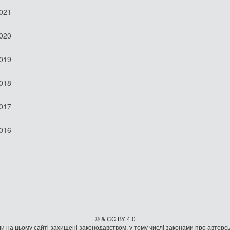
2021
2020
2019
2018
2017
2016
© & CC BY 4.0
и на цьому сайті захищені законодавством, у тому числі законами про авторсь