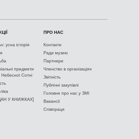
ЦІЇ
ПРО НАС
: усна історія
Контакти
ія
Ради музею
ьба
Партнери
іальні предмети
Членство в організаціях
 Небесної Сотні
Звітність
сть
Публічні закупівлі
ліка
Головне про нас у ЗМІ
АН У КНИЖКАХ]
Вакансії
Співпраця