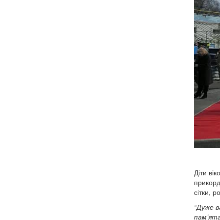
Діти ві
прикорд
сітки, 
“Дуже в
пам’ята