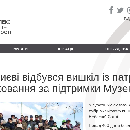
ВИ
ЛЕКС
І –
НОСТІ
МУЗЕЙ
ЛОКАЦІЇ
ПОБУДОВА
иєві відбувся вишкіл із па
ховання за підтримки Муз
У суботу, 22 лютого, 
табір військового ви
Небесної Сотні.
Понад 400 дітей безк