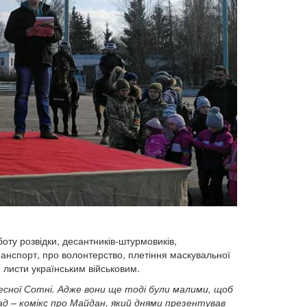
оту розвідки, десантників-штурмовиків,
транспорт, про волонтерство, плетіння маскувальної
и листи українським військовим.
есної Сотні. Адже вони ще тоді були малими, щоб
ад – комікс про Майдан, який днями презентував