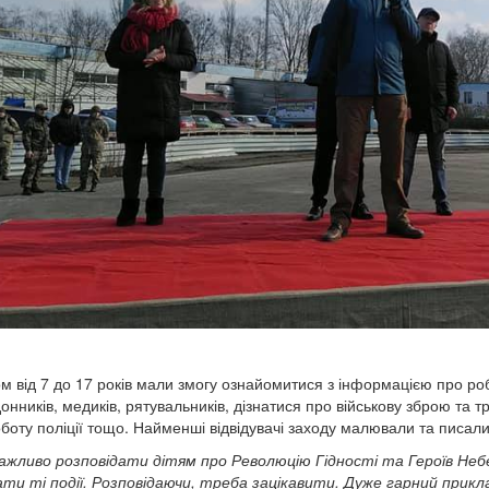
ком від 7 до 17 років мали змогу ознайомитися з інформацією про роб
онників, медиків, рятувальників, дізнатися про військову зброю та 
роботу поліції тощо. Найменші відвідувачі заходу малювали та писал
ажливо розповідати дітям про Революцію Гідності та Героїв Неб
ти ті події. Розповідаючи, треба зацікавити. Дуже гарний прикл