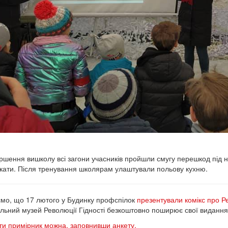
ршення вишколу всі загони учасників пройшли смугу перешкод під н
кати. Після тренування школярам улаштували польову кухню.
мо, що 17 лютого у Будинку профспілок
презентували комікс про Ре
льний музей Революції Гідності безкоштовно поширює свої видання п
и примірник можна, заповнивши анкету.