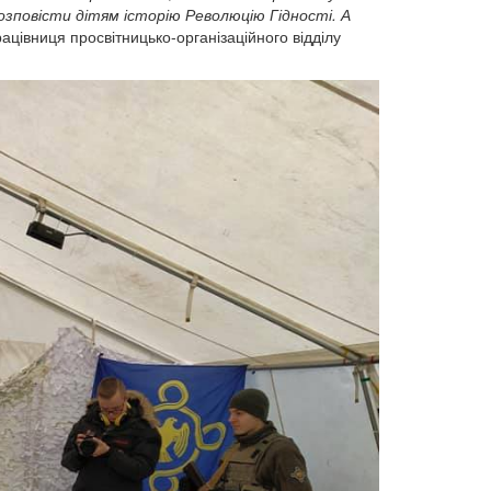
зповісти дітям історію Революцію Гідності. А
рацівниця просвітницько-організаційного відділу