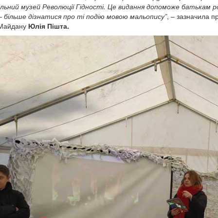
льний музей Революції Гідності. Це видання допоможе батькам ро
– більше дізнатися про ті подію мовою мальопису”
, – зазначила п
Майдану
Юлія Пішта.