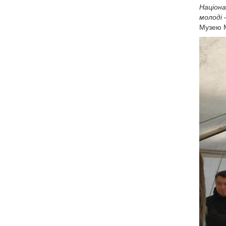
Націона
молоді 
Музею 