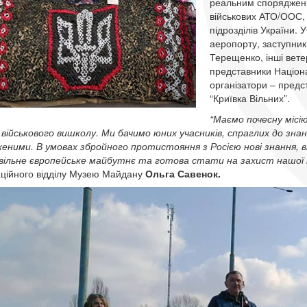
реальним спорядження
військових АТО/ООС, 
підрозділів України. 
аеропорту, заступник
Терещенко, інші вете
представники Націона
організатори – предс
“Криївка Вільних”.
“Маємо почесну місі
військового вишколу. Ми бачимо юних учасників, спраглих до зн
еними. В умовах збройного протистояння з Росією нові знання, в
вільне європейське майбутнє та готова стати на захист нашої 
аційного відділу Музею Майдану
Ольга Савенок.