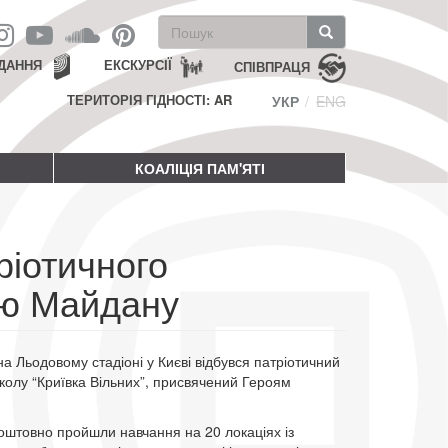
Пошукова
форма
Пошук
ДАННЯ
ЕКСКУРСІЇ
СПІВПРАЦЯ
ТЕРИТОРІЯ ГІДНОСТІ: AR
УКР
ENG
КОАЛІЦІЯ ПАМ'ЯТІ
тріотичного
ею Майдану
на Льодовому стадіоні у Києві відбувся патріотичний
школу “Криївка Вільних”, присвячений Героям
оштовно пройшли навчання на 20 локаціях із