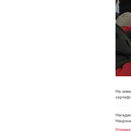
На заве
сертифі
Нагадає
Націона
Отримат