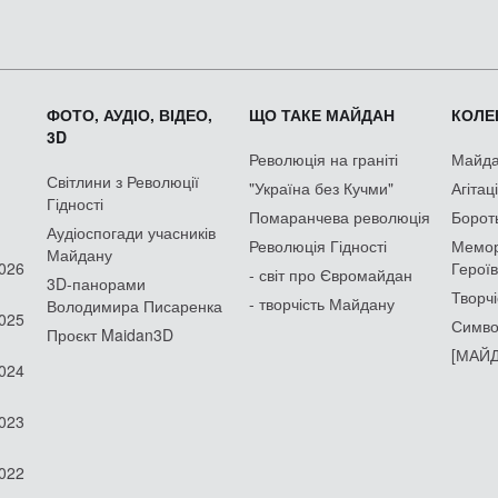
ФОТО, АУДІО, ВІДЕО,
ЩО ТАКЕ МАЙДАН
КОЛЕК
3D
Революція на граніті
Майдан
Світлини з Революції
"Україна без Кучми"
Агітац
Гідності
Помаранчева революція
Борот
Аудіоспогади учасників
Революція Гідності
Мемор
Майдану
2026
Героїв
- світ про Євромайдан
3D-панорами
Творчі
- творчість Майдану
Володимира Писаренка
2025
Симво
Проєкт Maidan3D
[МАЙД
2024
2023
2022