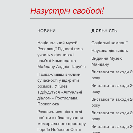
Назустріч свободі!
НОВИНИ
ДІЯЛЬНІСТЬ
Національний музей
Соціальні кампанії
Революції Гідності взяв
Наукова діяльність
участь у фестивалі
Видання Музею
пам'яті Коменданта
Майдану
Майдану Андрія Парубія
Виставки та заходи 
Найважливіші виклики
року
сучасності у відкритій
Виставки та заходи 
розмові. У Києві
року
відбудуться «Актуальні
діалоги» Ростислава
Виставки та заходи 
Прокопюка
року
Розпочалися підготовчі
Виставки та заходи 
роботи з облаштування
року
меморіального простору
Виставки та заходи 
Героїв Небесної Сотні
року