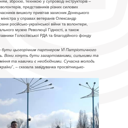
м, зброєю, технікою у супроводі інструкторів –
волонтерів, представників різних силових
Учасників вишколу привітав захисник Донецького
 міністра у справах ветеранів Олександр
рани російсько-української війни та волонтери,
льного музею Революції Гідності, а також
тавники Голосіївської РДА та благодійного фонду
ю бути цьогорічним партнером VI Патріотичного
ань. Вони хочуть бути загартованими, сильними та
міння та навички є необхідними. Сучасна молодь
країни
”, – сказала завідувачка просвітницько-