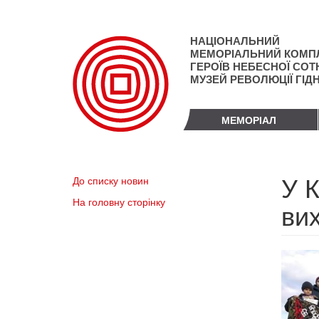
Перейти
до
основного
НАЦІОНАЛЬНИЙ
матеріалу
МЕМОРІАЛЬНИЙ КОМП
ГЕРОЇВ НЕБЕСНОЇ СОТН
МУЗЕЙ РЕВОЛЮЦІЇ ГІД
МЕМОРІАЛ
У К
До списку новин
На головну сторінку
ви