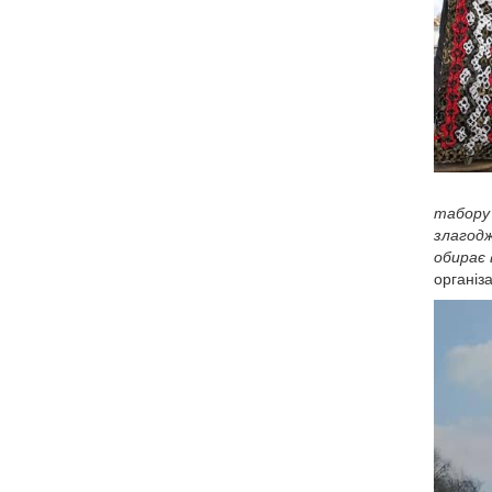
табору 
злагодж
обирає 
організ