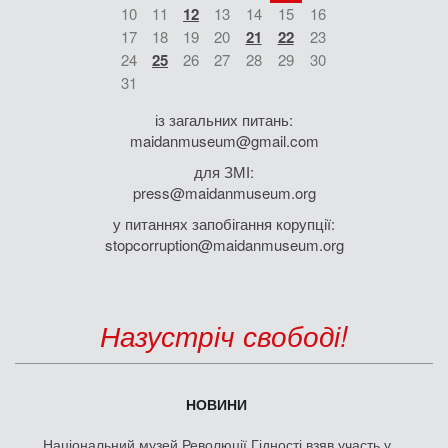
10
11
12
13
14
15
16
17
18
19
20
21
22
23
24
25
26
27
28
29
30
31
із загальних питань:
maidanmuseum@gmail.com
для ЗМІ:
press@maidanmuseum.org
у питаннях запобігання корупції:
stopcorruption@maidanmuseum.org
Назустріч свободі!
НОВИНИ
Національний музей Революції Гідності взяв участь у