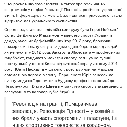
90-х роках минулого століття, а також про роль наших
спортсменів у подіях Революції Гідності й російсько-української
війни. Інформація, яка могла б залишитися прихованою, стала
відкритою для українського суспільства.
Серед представників олімпійського руху були Герої Небесної
Сотні. Це
Дмитро Максимов
– майстер спорту України із
дзюдо, учасник Дефлімпійських ігор 2013 року, бронзовий
призер чемпіонату світу зі східних єдиноборств серед людей,
які не чують, у 2012 році.
Анатолій Жаловага
– професійний
гандболіст, кандидат у майстри спорту, загинув на вулиці
Інститутській у центрі Києва від кулі снайпера у лютому 2014
року.
Юрій Пасхалін
– штангіст, розстріляний на Майдані
автоматною чергою в спину. Пораненого Юрія занесли до
пункту медичної допомоги в Будинку профспілок на майдані
Незалежності.
Віктор Швець
– майстер спорту з академічного
веслування та володар кубка України.
“Революція на граніті, Помаранчева
революція, Революція Гідності – у кожній з
них брали участь спортсмени. І пластуни, і з
інших спортивних товариств за кордоном.