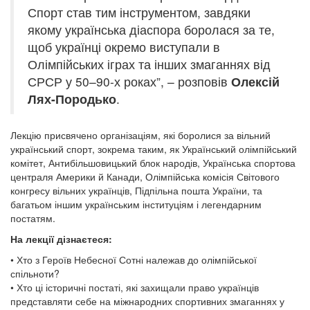
Спорт став тим інструментом, завдяки
якому українська діаспора боролася за те,
щоб українці окремо виступали в
Олімпійських іграх та інших змаганнях від
СРСР у 50–90-х роках”, – розповів
Олексій
Лях-Породько
.
Лекцію присвячено організаціям, які боролися за вільний
український спорт, зокрема таким, як Український олімпійський
комітет, Антибільшовицький блок народів, Українська спортова
централя Америки й Канади, Олімпійська комісія Світового
конгресу вільних українців, Підпільна пошта України, та
багатьом іншим українським інституціям і легендарним
постатям.
На лекції дізнаєтеся:
• Хто з Героїв Небесної Сотні належав до олімпійської
спільноти?
• Хто ці історичні постаті, які захищали право українців
представляти себе на міжнародних спортивних змаганнях у