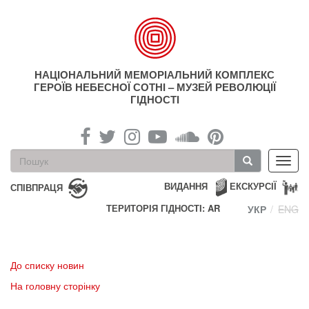
Перейти
до
основного
матеріалу
НАЦІОНАЛЬНИЙ МЕМОРІАЛЬНИЙ КОМПЛЕКС
ГЕРОЇВ НЕБЕСНОЇ СОТНІ – МУЗЕЙ РЕВОЛЮЦІЇ
ГІДНОСТІ
Пошукова
Toggl
форма
navig
Пошук
ВИДАННЯ
ЕКСКУРСІЇ
СПІВПРАЦЯ
ТЕРИТОРІЯ ГІДНОСТІ: AR
УКР
ENG
До списку новин
На головну сторінку