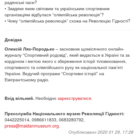
радянські часи?
• Завдяки яким світовим та українським спортивним
організаціям відбулася “олімпійська революція”?
• Чому “олімпійська революція” схожа на Революцію Гідності?
Довідка
Олексій Лях-Породько
– засновник щомісячного онлайн-
журналу “Спортивний родовід”, який видається в Україні та за
кордоном і метою якого є збереження історії тіловиховання,
спортивного та олімпійського руху як національної пам’яті
України. Ведучий програми “Спортивні історії” на
Емігрантському радіо.
Вхід вільний.
Необхідно
зареєструватися
.
Пресслужба Національного музею Революції Гідності:
0442225014, 0986611833, 0683280792,
press@maidanmuseum.org
.
Опубліковано 2020 01 29, 17:28