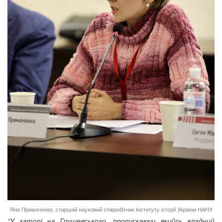
Яна Примаченко, старший науковий співробітник Інституту історії України НАНУ
“У заторі на Грушевського, пропускаючи якийсь владний