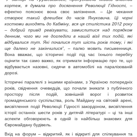
кортеж, я думала про досягнення Революції Гідності,
–
ефектно пояснює вона своє запізнення. –
Це чекання
створює такий флешбек до часів Януковича. Ці чорні
костюми виходять до Кабміну, вся ця стилістика 2012 року
– добрий привід ревізувати, замислитися над порядком
денним, чого ми не догледіли в нашій візії тих подій, які
відбувалися тут. Які почалися тут шість років тому, і які
ще далеко не закінчилися”
, – палко мовить письменниця.
Вона вважає, що історичні події під час їхнього перебігу
оцінити так само важко, як отримати інформацію про те, що
відбувається назовні, сидячи в автомобілі на паралізованій
дорозі.
Історичні паралелі з іншими країнами, з Україною попередніх
років, свідчення очевидців, що почали зникати з публічного
простору після подій, зовнішній ворог і розвиток
громадянського суспільства, роль Майдану на світовій арені,
висвітлення події Революції Гідності закордоном, висвітлення
історії останніх шести років у дитячій літературі – ці та інші
аспекти обговорюють в одній із найбільш знакових для
Євромайдану будівель.
Вхід на форум – відкритий, як і відкриті для спілкування та