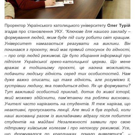
Проректор Українського католицького університету
Олег Турій
згадав про становлення УКУ.
“Ключове для нашого закладу –
формування людей, яким буде під силу робити світ кращим.
Університет намагається реагувати на виклики. Він
починався з проєкту, який має прямий стосунок до гідності,
– про опір людей режимові. Це було збирання інформації про
підпілля Української греко-католицької церкви. Що мене
вражає в тодішньому проєкті, це наочна можливість
побачити людську гідність серед тих особистостей. Нам
дуже важко описати, що таке гідність, але розуміємо її,
зустрівши людину, яка поводиться гідно. Як це формувати?
Тут важливий особистий приклад, дотик до живої історії,
який можемо здійснити, пам’ятаючи та роблячи висновки.
Учителі часто нарікають на студентів. Я теж нарікав, що
неактивні, пропускають лекції. Але який я був гордий, коли
наші вихованці разом із викладачами відразу після побиття
студентів на майдані Незалежності заявили про свою
підтримку київським колегам і про непокору режимові. Усе,
що формувалося по краплинках, почало виявлятися”
, –