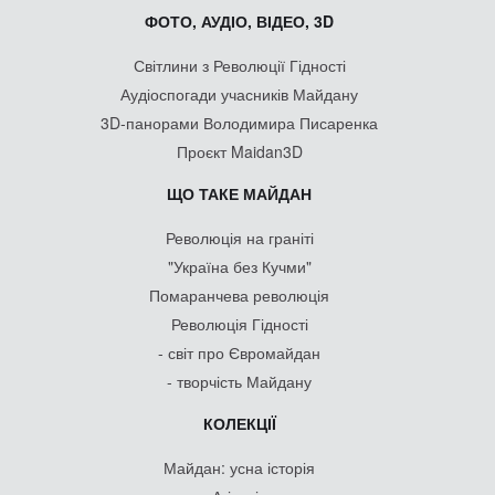
ФОТО, АУДІО, ВІДЕО, 3D
Світлини з Революції Гідності
Аудіоспогади учасників Майдану
3D-панорами Володимира Писаренка
Проєкт Maidan3D
ЩО ТАКЕ МАЙДАН
Революція на граніті
"Україна без Кучми"
Помаранчева революція
Революція Гідності
- світ про Євромайдан
- творчість Майдану
КОЛЕКЦІЇ
Майдан: усна історія