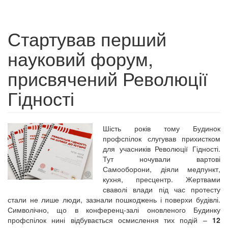
Стартував перший
науковий форум,
присвячений Революції
Гідності
Шість років тому Будинок
профспілок слугував прихистком
для учасників Революції Гідності.
Тут ночували вартові
Самооборони, діяли медпункт,
кухня, пресцентр. Жертвами
сваволі влади під час протесту
стали не лише люди, зазнали пошкоджень і поверхи будівлі.
Символічно, що в конференц-залі оновленого Будинку
профспілок нині відбувається осмислення тих подій –
12