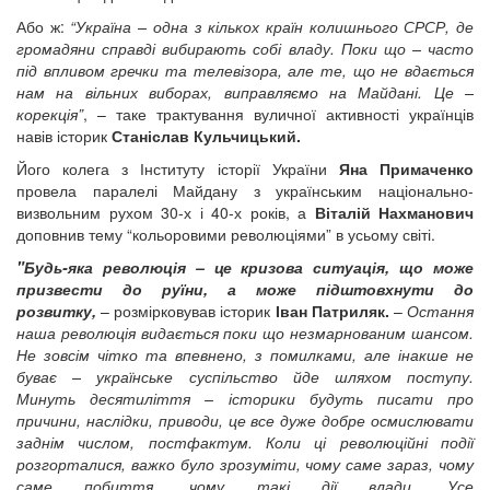
Або ж:
“Україна – одна з кількох країн колишнього СРСР, де
громадяни справді вибирають собі владу. Поки що – часто
під впливом гречки та телевізора, але те, що не вдається
нам на вільних виборах, виправляємо на Майдані. Це –
корекція”
, – таке трактування вуличної активності українців
навів історик
Станіслав Кульчицький.
Його колега з Інституту історії України
Яна Примаченко
провела паралелі Майдану з українським національно-
визвольним рухом 30-х і 40-х років, а
Віталій Нахманович
доповнив тему “кольоровими революціями” в усьому світі.
"Будь-яка революція – це кризова ситуація, що може
призвести до руїни, а може підштовхнути до
розвитку,
–
розмірковував історик
Іван Патриляк.
–
Остання
наша революція видається поки що незмарнованим шансом.
Не зовсім чітко та впевнено, з помилками, але інакше не
буває – українське суспільство йде шляхом поступу.
Минуть десятиліття – історики будуть писати про
причини, наслідки, приводи, це все дуже добре осмислювати
заднім числом, постфактум. Коли ці революційні події
розгорталися, важко було зрозуміти, чому саме зараз, чому
саме побиття, чому такі дії влади. Усе