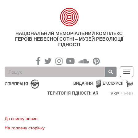
Перейти
до
основного
матеріалу
НАЦІОНАЛЬНИЙ МЕМОРІАЛЬНИЙ КОМПЛЕКС
ГЕРОЇВ НЕБЕСНОЇ СОТНІ – МУЗЕЙ РЕВОЛЮЦІЇ
ГІДНОСТІ
Пошукова
Toggl
форма
navig
Пошук
ВИДАННЯ
ЕКСКУРСІЇ
СПІВПРАЦЯ
ТЕРИТОРІЯ ГІДНОСТІ: AR
УКР
ENG
До списку новин
На головну сторінку