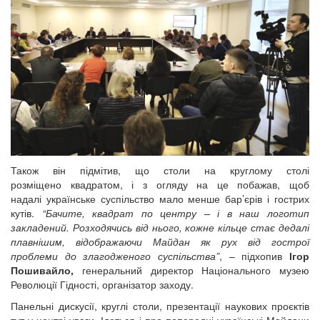
Також він підмітив, що столи на круглому столі
розміщено квадратом, і з огляду на це побажав, щоб
надалі українське суспільство мало менше бар’єрів і гострих
кутів.
“Бачите, квадрат по центру – і в наш логотип
закладений. Розходячись від нього, кожне кільце стає дедалі
плавнішим, відображаючи Майдан як рух від гострої
проблеми до злагодженого суспільства”
, – підхопив
Ігор
Пошивайло,
генеральний директор Національного музею
Революції Гідності, організатор заходу.
Панельні дискусії, круглі столи, презентації наукових проєктів
тут у центрі уваги. Ідеться і про попередні українські Майдани