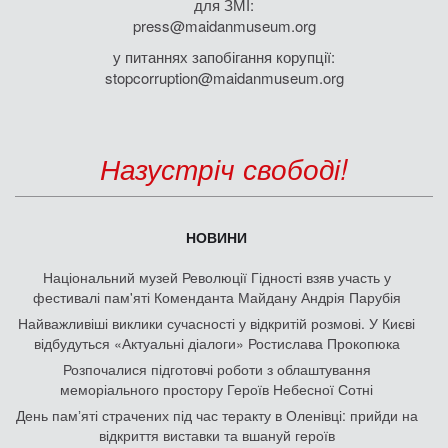
для ЗМІ:
press@maidanmuseum.org
у питаннях запобігання корупції:
stopcorruption@maidanmuseum.org
Назустріч свободі!
НОВИНИ
Національний музей Революції Гідності взяв участь у
фестивалі пам'яті Коменданта Майдану Андрія Парубія
Найважливіші виклики сучасності у відкритій розмові. У Києві
відбудуться «Актуальні діалоги» Ростислава Прокопюка
Розпочалися підготовчі роботи з облаштування
меморіального простору Героїв Небесної Сотні
День памʼяті страчених під час теракту в Оленівці: прийди на
відкриття виставки та вшануй героїв