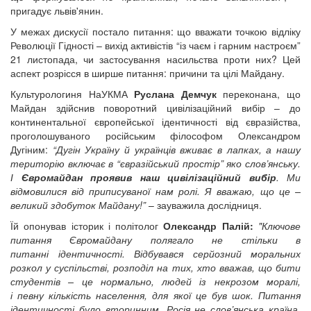
пригадує львів'янин.
У межах дискусії постало питання: що вважати точкою відліку
Революції Гідності – вихід активістів “із чаєм і гарним настроєм”
21 листопада, чи застосування насильства проти них? Цей
аспект розрісся в ширше питання: причини та цілі Майдану.
Культурологиня НаУКМА
Руслана Демчук
переконана, що
Майдан здійснив поворотний цивілізаційний вибір – до
континентальної європейської ідентичності від євразійства,
проголошуваного російським філософом Олександром
Дугіним:
“Дугін Україну й українців вживає в лапках, а нашу
територію включає в “євразійський простір” яко слов’янську.
І
Євромайдан проявив наш цивілізаційний вибір
. Ми
відмовилися від приписуваної нам ролі. Я вважаю, що це –
великий здобуток Майдану!”
– зауважила дослідниця.
Їй опонував історик і політолог
Олександр Палій:
"Ключове
питання Євромайдану полягало не стільки в
питанні ідентичності. Відбувався серйозний моральних
розкол у суспільстві, розподіл на тих, хто вважав, що бити
студентів – це нормально, людей із некрозом моралі,
і певну кількість населення, для якої це був шок. Питання
ідентичності було вторинним. Росія не слов’янська країна,