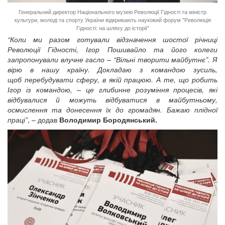
Генеральний директор Національного музею Революції Гідності та міністр
культури, молоді та спорту України відкривають науковий форум "Революція
Гідності: на шляху до історії"
“Коли ми разом готували відзначення шостої річниці
Революції Гідності, Ігор Пошивайло та його колеги
запропонували влучне гасло – “Вільні творити майбутнє”. Я
вірю в нашу країну. Докладаю з командою зусиль,
щоб перебудувати сферу, в якій працюю. А те, що робить
Ігор із командою, – це глибинне розуміння процесів, які
відбувалися й можуть відбуватися в майбутньому,
осмислення та донесення їх до громадян. Бажаю плідної
праці”
, – додав
Володимир Бородянський.