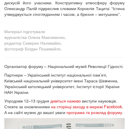
дискусій його учасники. Конструктивну атмосферу форуму
Олександр Палій підкреслив словами Корнелія Тацита: “Істина
утверджується спогляданням і часом, а брехня – метушнею”.
Матеріал підготували:
журналістка Олена Максименко,
редактор Северин Наливайко,
фотограф Богдан Пошивайло.
Організатор форуму – Національний музей Революції Гідності.
Партнери – Український інститут національної пам’яті,
Київський національний університет імені Тараса Шевченка,
Український католицький університет, Інститут історії України
НАН України.
Упродовж 12–13 грудня
дивіться наживо
виступи науковців.
Стежте за оновленнями
на сторінці заходу в мережі Facebook
.
А на сайті музею до вашої уваги
програма та розклад форуму
.