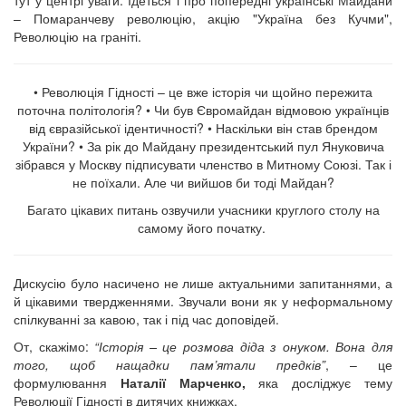
– Помаранчеву революцію, акцію "Україна без Кучми",
Революцію на граніті.
• Революція Гідності – це вже історія чи щойно пережита
поточна політологія? • Чи був Євромайдан відмовою українців
від євразійської ідентичності? • Наскільки він став брендом
України? • За рік до Майдану президентський пул Януковича
зібрався у Москву підписувати членство в Митному Союзі. Так і
не поїхали. Але чи вийшов би тоді Майдан?
Багато цікавих питань озвучили учасники круглого столу на
самому його початку.
Дискусію було насичено не лише актуальними запитаннями, а
й цікавими твердженнями. Звучали вони як у неформальному
спілкуванні за кавою, так і під час доповідей.
От, скажімо:
“Історія – це розмова діда з онуком. Вона для
того, щоб нащадки пам’ятали предків”
, – це
формулювання
Наталії Марченко,
яка досліджує тему
Революції Гідності в дитячих книжках.