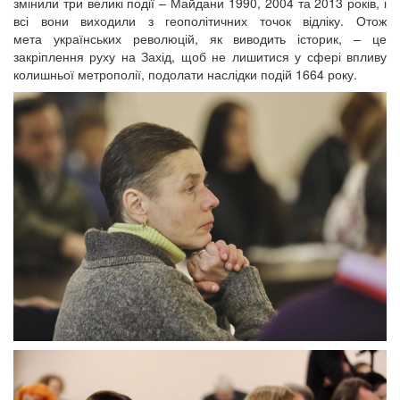
змінили три великі події – Майдани 1990, 2004 та 2013 років, і
всі вони виходили з геополітичних точок відліку. Отож
мета українських революцій, як виводить історик, – це
закріплення руху на Захід, щоб не лишитися у сфері впливу
колишньої метрополії, подолати наслідки подій 1664 року.