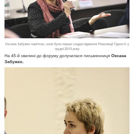
Оксана Забужко пам'ятає, коли було перше соцдослідження Революції Гідності: у
грудні 2013 року
На 45-й хвилині до форуму долучилася письменниця
Оксана
Забужко.