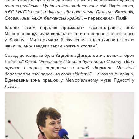
вона євразійська. Ця інакшість кидається у вічі. Окрім того,
в ЄС і НАТО слов’ян більше, ніж поза ними: Польща, Болгарія,
Словаччина, Чехія, балканські країни”
, – переконаний Палій.
Історик також порадив прискорити євроінтеграцію, щоб
Міністерство культури виділило кошти на подорожі пенсіонерів
у Європу: “Ми отримали б зрушення в ідентичності значно
швидше, аніж завдяки таким круглим столам”.
Серед доповідачів була
Андріяна Дигдалович,
донька Героя
Небесної Сотні.
“Революція Гідності була не за Європу. Вона
триває і зараз, переросла в інший формат. Ми досі
боремося за свої права, за свою гідність”
, – сказала Андріяна.
Віднедавна вона працює у Меморіальному музеї Гідності у
Львові.