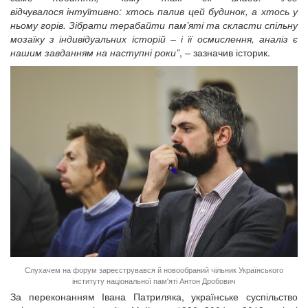
відчувалося інтуїтивно: хтось палив цей будинок, а хтось у
ньому горів. Зібрати терабайти пам’яті та скласти спільну
мозаїку з індивідуальних історій – і її осмислення, аналіз є
нашим завданням на наступні роки”
, – зазначив історик.
Слухачем на форум зареєструвався й новообраний чільник Українського
інституту національної пам'яті Антон Дробович
За переконанням Івана Патриляка, українське суспільство