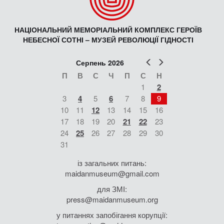
НАЦІОНАЛЬНИЙ МЕМОРІАЛЬНИЙ КОМПЛЕКС ГЕРОЇВ
НЕБЕСНОЇ СОТНІ – МУЗЕЙ РЕВОЛЮЦІЇ ГІДНОСТІ
Попер
Наст
Серпень 2026
П
В
С
Ч
П
С
Н
1
2
3
4
5
6
7
8
9
10
11
12
13
14
15
16
17
18
19
20
21
22
23
24
25
26
27
28
29
30
31
із загальних питань:
maidanmuseum@gmail.com
для ЗМІ:
press@maidanmuseum.org
у питаннях запобігання корупції: