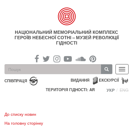
Перейти
до
основного
матеріалу
НАЦІОНАЛЬНИЙ МЕМОРІАЛЬНИЙ КОМПЛЕКС
ГЕРОЇВ НЕБЕСНОЇ СОТНІ – МУЗЕЙ РЕВОЛЮЦІЇ
ГІДНОСТІ
Пошукова
Toggl
форма
navig
Пошук
ВИДАННЯ
ЕКСКУРСІЇ
СПІВПРАЦЯ
ТЕРИТОРІЯ ГІДНОСТІ: AR
УКР
ENG
До списку новин
На головну сторінку