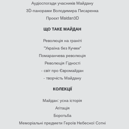
Аудіоспогади учасників Майдану
3D-панорами Володимира Писаренка
Проєкт Maidan3D
ЩО ТАКЕ МАЙДАН
Революція на граніті
"Україна без Кучми"
Помаранчева революція
Революція Гідності
- світ про Євромайдан
- творчість Майдану
КОЛЕКЦІЇ
Майдан: усна історія
Агітація
Боротьба
Меморіальні предмети Героїв Небесної Сотні