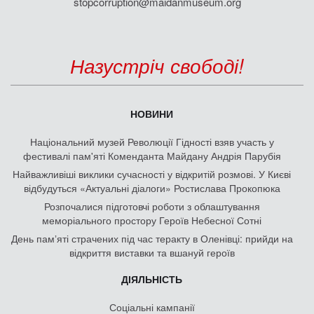
stopcorruption@maidanmuseum.org
Назустріч свободі!
НОВИНИ
Національний музей Революції Гідності взяв участь у
фестивалі пам'яті Коменданта Майдану Андрія Парубія
Найважливіші виклики сучасності у відкритій розмові. У Києві
відбудуться «Актуальні діалоги» Ростислава Прокопюка
Розпочалися підготовчі роботи з облаштування
меморіального простору Героїв Небесної Сотні
День памʼяті страчених під час теракту в Оленівці: прийди на
відкриття виставки та вшануй героїв
ДІЯЛЬНІСТЬ
Соціальні кампанії