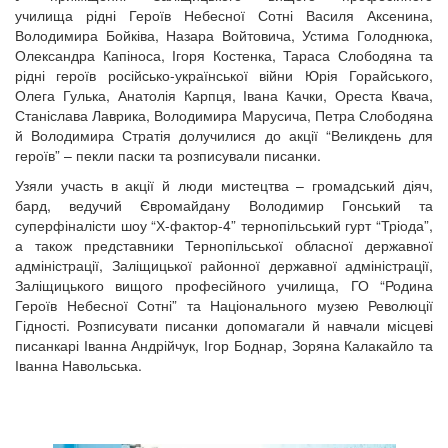
училища рідні Героїв Небесної Сотні Василя Аксенина,
Володимира Бойківа, Назара Войтовича, Устима Голоднюка,
Олександра Капіноса, Ігоря Костенка, Тараса Слободяна та
рідні героїв російсько-української війни Юрія Горайського,
Олега Гулька, Анатолія Карпця, Івана Качки, Ореста Квача,
Станіслава Лаврика, Володимира Марусича, Петра Слободяна
й Володимира Стратія долучилися до акції “Великдень для
героїв” – пекли паски та розписували писанки.
Узяли участь в акції й люди мистецтва – громадський діяч,
бард, ведучий Євромайдану Володимир Гонський та
суперфіналісти шоу “Х-фактор-4” тернопільський гурт “Тріода”,
а також представники Тернопільської обласної державної
адміністрації, Заліщицької районної державної адміністрації,
Заліщицького вищого професійного училища, ГО “Родина
Героїв Небесної Сотні” та Національного музею Революції
Гідності. Розписувати писанки допомагали й навчали місцеві
писанкарі Іванна Андрійчук, Ігор Боднар, Зоряна Калакайло та
Іванна Навольська.