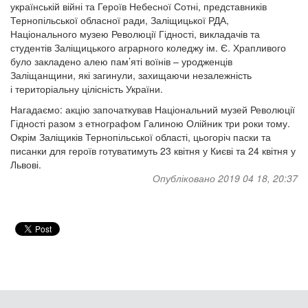
українській війні та Героїв Небесної Сотні, представників
Тернопільської обласної ради, Заліщицької РДА,
Національного музею Революції Гідності, викладачів та
студентів Заліщицького аграрного коледжу ім. Є. Храпливого
було закладено алею пам’яті воїнів – уродженців
Заліщанщини, які загинули, захищаючи незалежність
і територіальну цілісність України.
Нагадаємо: акцію започаткував Національний музей Революції
Гідності разом з етнографом Галиною Олійник три роки тому.
Окрім Заліщиків Тернопільської області, цьогоріч паски та
писанки для героїв готуватимуть 23 квітня у Києві та 24 квітня у
Львові.
Опубліковано 2019 04 18, 20:37