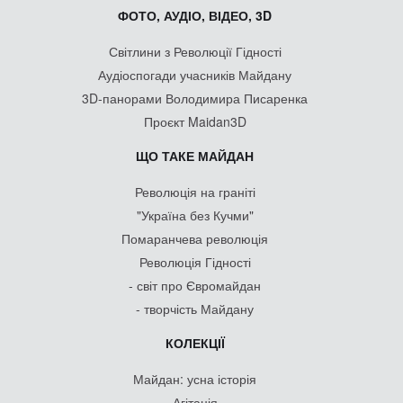
ФОТО, АУДІО, ВІДЕО, 3D
Світлини з Революції Гідності
Аудіоспогади учасників Майдану
3D-панорами Володимира Писаренка
Проєкт Maidan3D
ЩО ТАКЕ МАЙДАН
Революція на граніті
"Україна без Кучми"
Помаранчева революція
Революція Гідності
- світ про Євромайдан
- творчість Майдану
КОЛЕКЦІЇ
Майдан: усна історія
Агітація