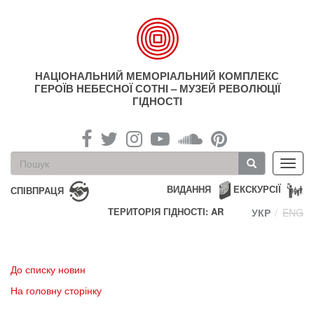
Перейти
до
основного
матеріалу
НАЦІОНАЛЬНИЙ МЕМОРІАЛЬНИЙ КОМПЛЕКС
ГЕРОЇВ НЕБЕСНОЇ СОТНІ – МУЗЕЙ РЕВОЛЮЦІЇ
ГІДНОСТІ
Пошукова
Toggl
форма
navig
Пошук
ВИДАННЯ
ЕКСКУРСІЇ
СПІВПРАЦЯ
ТЕРИТОРІЯ ГІДНОСТІ: AR
УКР
ENG
До списку новин
На головну сторінку