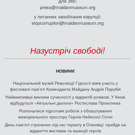
для ЗМІ:
press@maidanmuseum.org
у питаннях запобігання корупції:
stopcorruption@maidanmuseum.org
Назустріч свободі!
НОВИНИ
Національний музей Революції Гідності взяв участь у
фестивалі пам'яті Коменданта Майдану Андрія Парубія
Найважливіші виклики сучасності у відкритій розмові. У Києві
відбудуться «Актуальні діалоги» Ростислава Прокопюка
Розпочалися підготовчі роботи з облаштування
меморіального простору Героїв Небесної Сотні
День памʼяті страчених під час теракту в Оленівці: прийди на
відкриття виставки та вшануй героїв