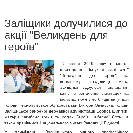
Заліщики долучилися до
акції "Великдень для
героїв"
17 квітня 2019 року в межах
проведення Всеукраїнської акції
"Великдень для героїв" на
верхньому кладовищі міста
Заліщики відбулося покладання
квітів та запалення лампадок на
могилах полеглих бійців ва участі
голови Тернопільської обласної ради Віктора Овчарука, голови
Заліщицької районної державної адміністрації Бориса Шипітки,
матерів загиблих воїнів та родин Героїв Небесної Сотні, а
також працівників Національного музею Революції Гідності.
У приміщенні Заліщицького вищого професійного