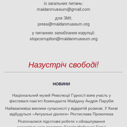
із загальних питань:
maidanmuseum@gmail.com
для ЗМІ:
press@maidanmuseum.org
у питаннях запобігання корупції:
stopcorruption@maidanmuseum.org
Назустріч свободі!
НОВИНИ
Національний музей Революції Гідності взяв участь у
фестивалі пам'яті Коменданта Майдану Андрія Парубія
Найважливіші виклики сучасності у відкритій розмові. У Києві
відбудуться «Актуальні діалоги» Ростислава Прокопюка
Розпочалися підготовчі роботи з облаштування
меморіального простору Героїв Небесної Сотні