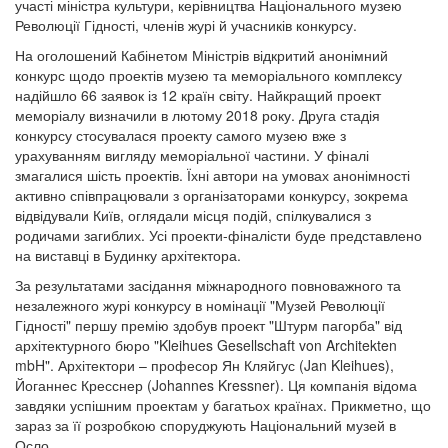
участі міністра культури, керівництва Національного музею
Революції Гідності, членів журі й учасників конкурсу.
На оголошений Кабінетом Міністрів відкритий анонімний
конкурс щодо проектів музею та меморіального комплексу
надійшло 66 заявок із 12 країн світу. Найкращий проект
меморіалу визначили в лютому 2018 року. Друга стадія
конкурсу стосувалася проекту самого музею вже з
урахуванням вигляду меморіальної частини. У фіналі
змагалися шість проектів. Їхні автори на умовах анонімності
активно співпрацювали з організаторами конкурсу, зокрема
відвідували Київ, оглядали місця подій, спілкувалися з
родичами загиблих. Усі проекти-фіналісти буде представлено
на виставці в Будинку архітектора.
За результатами засідання міжнародного повноважного та
незалежного журі конкурсу в номінації "Музей Революції
Гідності" першу премію здобув проект "Штурм пагорба" від
архітектурного бюро "Kleihues Gesellschaft von Architekten
mbH". Архітектори – професор Ян Кляйгус (Jan Kleihues),
Йоганнес Кресснер (Johannes Kressner). Ця компанія відома
завдяки успішним проектам у багатьох країнах. Прикметно, що
зараз за її розробкою споруджують Національний музей в
Осло.