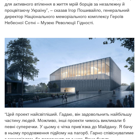
для активного втілення в життя мрій борців за незалежну й
процвітаючу Україну”, – сказав Ігор Пошивайло, генеральний
директор Національного меморіального комплексу Героїв
Небесної Сотні – Музею Революції Гідності.
“Цей проект найсвітліший. Гадаю, він задовольнить найбільшу
частину людей. Можливо, інші проекти чимось викликали б
певні суперечки. У цьому є чітка прив’язка до Майдану. Я бачу
в ньому продовження підйому на пагорб. Гарно співіснуватиме
з меморіалом, бо перегукується з ним. Вони будуть