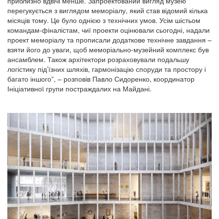
приблизно вдвічі менше. Запроектований вигляд музею
перегукується з виглядом меморіалу, який став відомий кілька
місяців тому. Це було однією з технічних умов. Усім шістьом
командам-фіналістам, чиї проекти оцінювали сьогодні, надали
проект меморіалу та прописали додаткове технічне завдання –
взяти його до уваги, щоб меморіально-музейний комплекс був
ансамблем. Також архітектори розраховували подальшу
логістику під’їзних шляхів, гармонізацію споруди та простору і
багато іншого”, – розповів Павло Сидоренко, координатор
Ініціативної групи постраждалих на Майдані.