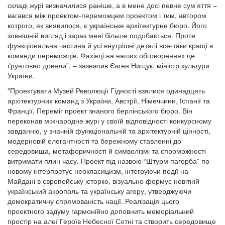
складі журі визначилися раніше, а в мене досі певне сум’яття –
вагався між проектом-переможцем проектом і тим, автором
котрого, як виявилося, є українське архітектурне бюро. Його
зовнішній вигляд і зараз мені більше подобається. Проте
функціональна частина й усі внутрішні деталі все-таки кращі в
команди переможців. Фахівці на наших обговореннях це
ґрунтовно довели”, – зазначив Євген Нищук, міністр культури
України.
"Проектувати Музей Революції Гідності взялися одинадцять
архітектурних команд з України, Австрії, Німеччини, Іспанії та
Франції. Переміг проект знаного берлінського бюро. Він
переконав міжнародне журі у своїй відповідності конкурсному
завданню, у значній функціональній та архітектурній цінності,
модерновій елегантності та бережному ставленні до
середовища, метафоричності й символізмі та спроможності
витримати плин часу. Проект під назвою “Штурм пагорба” по-
новому інтерпретує неокласицизм, інтегруючи події на
Майдані в європейську історію, візуально формує новітній
український акрополь та українську агору, утверджуючи
демократичну спрямованість нації. Реалізація цього
проектного задуму гармонійно доповнить меморіальний
простір на алеї Героїв Небесної Сотні та створить середовище