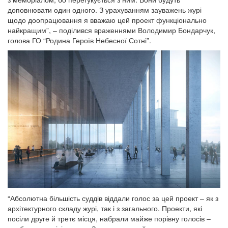
доповнювати один одного. З урахуванням зауважень журі
щодо доопрацювання я вважаю цей проект функціонально
найкращим”, – поділився враженнями Володимир Бондарчук,
голова ГО “Родина Героїв Небесної Сотні”.
“Абсолютна більшість суддів віддали голос за цей проект – як з
архітектурного складу журі, так і з загального. Проекти, які
посіли друге й третє місця, набрали майже порівну голосів –