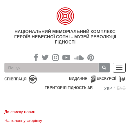
Перейти
до
основного
матеріалу
НАЦІОНАЛЬНИЙ МЕМОРІАЛЬНИЙ КОМПЛЕКС
ГЕРОЇВ НЕБЕСНОЇ СОТНІ – МУЗЕЙ РЕВОЛЮЦІЇ
ГІДНОСТІ
Пошукова
Toggl
форма
navig
Пошук
ВИДАННЯ
ЕКСКУРСІЇ
СПІВПРАЦЯ
ТЕРИТОРІЯ ГІДНОСТІ: AR
УКР
ENG
До списку новин
На головну сторінку