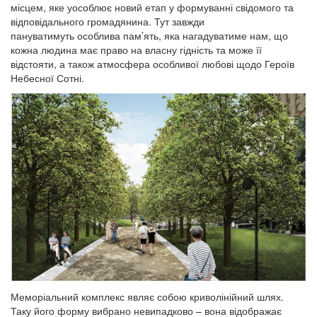
місцем, яке уособлює новий етап у формуванні свідомого та
відповідального громадянина. Тут завжди
пануватимуть особлива пам’ять, яка нагадуватиме нам, що
кожна людина має право на власну гідність та може її
відстояти, а також атмосфера особливої любові щодо Героїв
Небесної Сотні.
Меморіальний комплекс являє собою криволінійний шлях.
Таку його форму вибрано невипадково – вона відображає