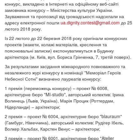
конкурс, викладено в Інтернеті на офіційному веб-сайті
замовника конкурсу – Міністерства культури України.
Зауваження та пропозиції від громадськості надсилали на
адресу електронної пошти
ua.dignity.contest@gmail.com
до 25
лютого 2018 року.
Із 22 лютого до 22 березня 2018 року оригінали конкурсних
проектів (макети, колажі матеріалів, креслення та
пояснювальні записки) експонуватимуться в Будинку
архітектора (м. Київ, вул. Бориса Грінченка, 7, третій поверх).
За результатами засідання міжнародного повноважного та
незалежного журі конкурсу в номінації "Меморіал Героїв
Небесної Сотні" визначено лауреатів конкурсу:
1 премія (переможець конкурсу) – проект № 6008,
архітектурне бюро "MI-studio", авторський колектив: Ірина
Волинець (Львів, Україна), Марія Процик (Роттердам,
Нідерланди) – архітектори;
2 премія – проект № 6004, архітектурне бюро "blauraum"
(Гамбург, Німеччина), авторський колектив: Рудігер Ібель,
Волкер Хальбах, Карстен Венус – архітектори;
3 премія – проект № 6001, архітектурне бюро "Atelier