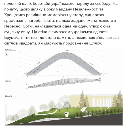
нелегкий шлях боротьби українського народу за свободу. На
початку цього шляху з боку майдану Незалежності та
Хрещатика розміщено меморіальну стелу, яка аркою
врізається в пагорб. Плити, на яких згадано імена кожного з
Небесної Сотні, накладаються одна на одну, утворюючи
суцільну стіну. Ця стіна є символом української єдності.
Бруківка тягнеться до стели пам’яті, а поміж нею з’являються
світлові квадрати, які маркують продовження шляху.