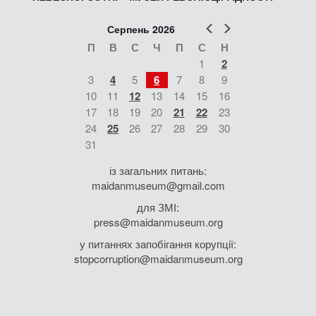
Попер
Наст
Серпень 2026
П
В
С
Ч
П
С
Н
1
2
3
4
5
6
7
8
9
10
11
12
13
14
15
16
17
18
19
20
21
22
23
24
25
26
27
28
29
30
31
із загальних питань:
maidanmuseum@gmail.com
для ЗМІ:
press@maidanmuseum.org
у питаннях запобігання корупції:
stopcorruption@maidanmuseum.org