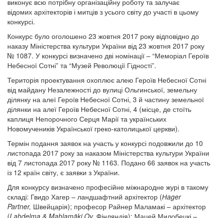
виконує всю потрібну організаційну роботу та залучає
відомих архітекторів і митців з усього світу до участі в цьому
конкурсі.
Конкурс було оголошено 23 жовтня 2017 року відповідно до
наказу Міністерства культури України від 23 жовтня 2017 року
№ 1087. У конкурсі визначено дві номінації – “Меморіал Героїв
Небесної Сотні” та “Музей Революції Гідності”.
Територія проектування охоплює алею Героїв Небесної Сотні
від майдану Незалежності до вулиці Ольгинської, земельну
ділянку на алеї Героїв Небесної Сотні, 3 й частину земельної
ділянки на алеї Героїв Небесної Сотні, 4 (місце, де стоїть
каплиця Непорочного Серця Марії та українських
Новомучеників Української греко-католицької церкви).
Термін подання заявок на участь у конкурсі подовжили до 10
листопада 2017 року за наказом Міністерства культури України
від 7 листопада 2017 року № 1163. Подано 66 заявок на участь
із 12 країн світу, є заявки з України.
Для конкурсу визначено професійне міжнародне журі в такому
складі: Гвидо Хагер – ландшафтний архітектор (
Нager
Partner,
Швейцарія); професор Райнер Маламакі – архітектор
(
Lahdelma & Mahlamäki Oy,
Фінляндія); Мацей Милобецкі –