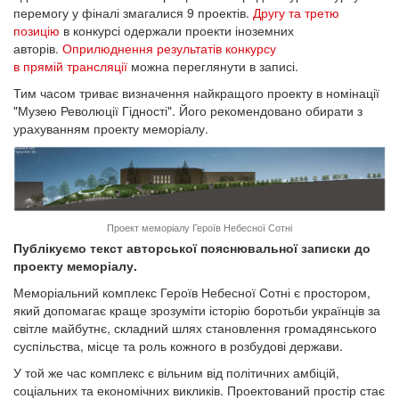
перемогу у фіналі змагалися 9 проектів.
Другу та третю
позицію
в конкурсі одержали проекти іноземних
авторів.
Оприлюднення результатів конкурсу
в прямій трансляції
можна переглянути в записі.
Тим часом триває визначення найкращого проекту в номінації
"Музею Революції Гідності". Його рекомендовано обирати з
урахуванням проекту меморіалу.
Проект меморіалу Героїв Небесної Сотні
Публікуємо текст авторської пояснювальної записки до
проекту меморіалу.
Меморіальний комплекс Героїв Небесної Сотні є простором,
який допомагає краще зрозуміти історію боротьби українців за
світле майбутнє, складний шлях становлення громадянського
суспільства, місце та роль кожного в розбудові держави.
У той же час комплекс є вільним від політичних амбіцій,
соціальних та економічних викликів. Проектований простір стає