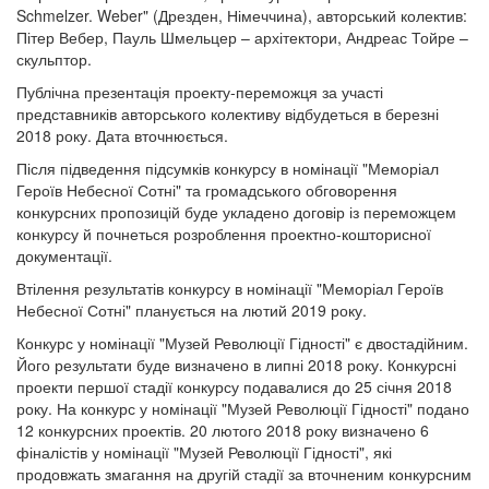
Schmelzer. Weber" (Дрезден, Німеччина), авторський колектив:
Пітер Вебер, Пауль Шмельцер – архітектори, Андреас Тойре –
скульптор.
Публічна презентація проекту-переможця за участі
представників авторського колективу відбудеться в березні
2018 року. Дата вточнюється.
Після підведення підсумків конкурсу в номінації "Меморіал
Героїв Небесної Сотні" та громадського обговорення
конкурсних пропозицій буде укладено договір із переможцем
конкурсу й почнеться розроблення проектно-кошторисної
документації.
Втілення результатів конкурсу в номінації "Меморіал Героїв
Небесної Сотні" планується на лютий 2019 року.
Конкурс у номінації "Музей Революції Гідності" є двостадійним.
Його результати буде визначено в липні 2018 року. Конкурсні
проекти першої стадії конкурсу подавалися до 25 січня 2018
року. На конкурс у номінації "Музей Революції Гідності" подано
12 конкурсних проектів. 20 лютого 2018 року визначено 6
фіналістів у номінації "Музей Революції Гідності", які
продовжать змагання на другій стадії за вточненим конкурсним