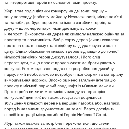
та інтерпретації героїв як основної теми проекту.
Журі вітає поділ ділянки конкурсу на дві зони: першу –
зону переходу (поблизу майдану Незалежності), місце пам'яті
та жалоби, де буде перелічено імена загиблих героїв, та
другу – шлях через парк, який дає імпульс краси
й легкості. Використання дерев як символу належно оцінили за
простоту та позитивність. Вибір сорту дерев (липи) схвалено,
проте на остаточному етапі відбору слід ураховувати колір
цвіту. Однак обмеження кількості дерев відповідно до точної
кількості загиблих героїв дискутувалося, і його слід
переглянути, якщо проект продовжуватиме брати участь у
конкурсі. Рекомендовано подальше розроблення дизайну
парку, який необов'язково потребує чіткої форми та матеріалу
вимощування доріжок. Високо оцінено загальну інтеграцію
проекту в міський парковий ландшафт із м'якими межами.
Проте треба вивчити можливість виходу за територію
конкурсної ділянки; це також стосується доцільності
збільшення кількості дерев на вершині пагорба або, навпаки,
поряд із наявними зручностями на землі. Варто дослідити
спосіб інтеграції місць загибелі Героїв Небесної Сотні.
Журі також вважає за потрібне переконатися, що стели,
які представляють окремих героїв, однакові за розміром та