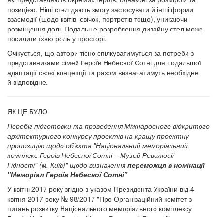
позицією. Ніші стел дають змогу застосувати й інші форми
взаємодії (щодо квітів, свічок, портретів тощо), уникаючи
розміщення долі. Подальше розроблення дизайну стел може
посилити їхню роль у просторі.
Очікується, що автори тісно спілкуватимуться за потреби з
представниками сімей Героїв Небесної Сотні для подальшої
адаптації своєї концепції та разом визначатимуть необхідне
й відповідне.
ЯК ЦЕ БУЛО
Перебіг підготовки та проведення Міжнародного відкритого
архітектурного конкурсу проектів на кращу проектну
пропозицію щодо об’єкта "Національний меморіальний
комплекс Героїв Небесної Сотні – Музей Революції
Гідності" (м. Київ)" щодо визначення
переможця в номінації
"Меморіал Героїв Небесної Сотні"
У квітні 2017 року згідно з указом Президента України від 4
квітня 2017 року № 98/2017 "Про Організаційний комітет з
питань розвитку Національного меморіального комплексу