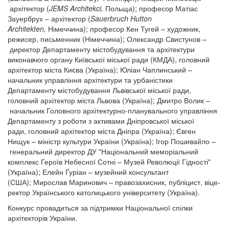
архітектор (
JEMS Architekci,
Польща); професор Матіас
Зауербрух – архітектор (
Sauerbruch Hutton
Architekten,
Німеччина); професор Кен Тугей – художник,
режисер, письменник (Німеччина); Олександр Свистунов –
директор Департаменту містобудування та архітектури
виконавчого органу Київської міської ради (КМДА), головний
архітектор міста Києва (Україна); Юліан Чаплинський –
начальник управління архітектури та урбаністики
Департаменту містобудування Львівської міської ради,
головний архітектор міста Львова (Україна); Дмитро Волик –
начальник Головного архітектурно-планувального управління
Департаменту з роботи з активами Дніпровської міської
ради, головний архітектор міста Дніпра (Україна); Євген
Нищук – міністр культури України (Україна); Ігор Пошивайло –
генеральний директор ДУ "Національний меморіальний
комплекс Героїв Небесної Сотні – Музей Революції Гідності"
(Україна); Елейн Ґуріан – музейний консультант
(США); Мирослав Маринович – правозахисник, публіцист, віце-
ректор Українського католицького університету (Україна).
Конкурс провадиться за підтримки Національної спілки
архітекторів України.