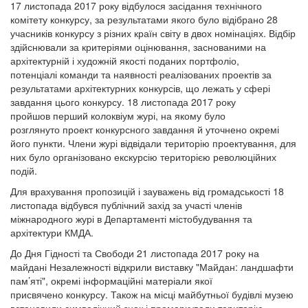
17 листопада 2017 року відбулося засідання технічного
комітету конкурсу, за результатами якого було відібрано 28
учасників конкурсу з різних країн світу в двох номінаціях. Відбір
здійснювали за критеріями оцінювання, заснованими на
архітектурній і художній якості поданих портфоліо,
потенціалі команди та наявності реалізованих проектів за
результатами архітектурних конкурсів, що лежать у сфері
завдання цього конкурсу. 18 листопада 2017 року
пройшов перший колоквіум журі, на якому було
розглянуто проект конкурсного завдання й уточнено окремі
його пункти. Члени журі відвідали територію проектування, для
них було організовано екскурсію територією революційних
подій.
Для врахування пропозицій і зауважень від громадськості 18
листопада відбувся публічний захід за участі членів
міжнародного журі в Департаменті містобудування та
архітектури КМДА.
До Дня Гідності та Свободи 21 листопада 2017 року на
майдані Незалежності відкрили виставку "Майдан: ландшафти
пам’яті", окремі інформаційні матеріали якої
присвячено конкурсу. Також на місці майбутньої будівлі музею