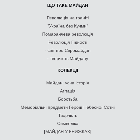
ЩО ТАКЕ МАЙДАН
Революція на граніті
"Україна без Кучми"
Помаранчева революція
Революція Гідності
- світ про Євромайдан
- творчість Майдану
КОЛЕКЦІЇ
Майдан: усна історія
Агітація
Боротьба
Меморіальні предмети Героїв Небесної Сотні
Творчість
Символіка
[МАЙДАН У КНИЖКАХ]