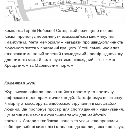
Комплекс Героїв Небесної Сотні, який розміщено в серці
Києва, пропонує переглянути взаємозв'язки між минулим
і майбутнім. Мета меморіалу – нагадати про швидкоплинність
людського життя у прагненні кращого. У той самий час алея
створюватиме новий зелений громадський простір відпочинку
для жителів міста й поліпшуватиме пішохідний зв’язок між
Хрещатиком та Маріїнським парком.
Коментар журі
Журі високо оцінило проект за його простоту та поетичну
рефлексію щодо драматичних подій. Парк формує позитивну
й мирну атмосферу та відображає втручання в масштабах
людини. Він пропонує простір для споглядання й ушанування,
що залишатиметься актуальним також для майбутніх
поколінь. Автори з глибокою шаною та уважністю проявили
себе при виборі символів і ставленні до каплиці, яка вже існує,