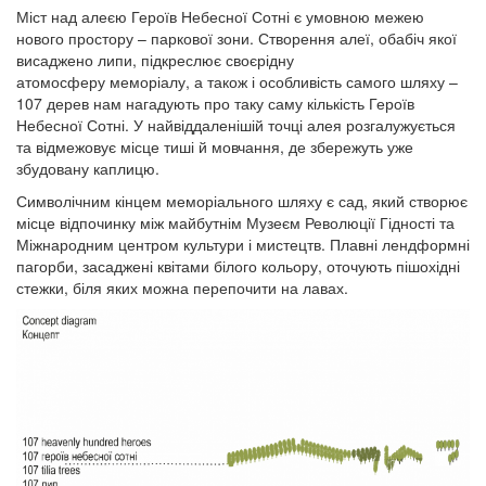
Міст над алеєю Героїв Небесної Сотні є умовною межею
нового простору – паркової зони. Створення алеї, обабіч якої
висаджено липи, підкреслює своєрідну
атомосферу меморіалу, а також і особливість самого шляху –
107 дерев нам нагадують про таку саму кількість Героїв
Небесної Сотні. У найвіддаленішій точці алея розгалужується
та відмежовує місце тиші й мовчання, де збережуть уже
збудовану каплицю.
Символічним кінцем меморіального шляху є сад, який створює
місце відпочинку між майбутнім Музеєм Революції Гідності та
Міжнародним центром культури і мистецтв. Плавні лендформні
пагорби, засаджені квітами білого кольору, оточують пішохідні
стежки, біля яких можна перепочити на лавах.