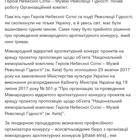
Героїв Небесної Сотні – Музею Революції Гідності" почав
роботу Організаційний комітет.
Пам’ять про Героїв Небесної Сотні та події Революції Гідності,
які сколихнули не тільки Україну, а й увесь світ, має бути
вшановано гідним чином. Саме тому було прийнято рішення
про проведення міжнародного архітектурного конкурсу, який
нині триває.
Міжнародний відкритий архітектурний конкурс проектів на
кращу проектну пропозицію щодо об’єкта "Національний
меморіальний комплекс Героїв Небесної Сотні – Музей
Революції Гідності" (м. Київ) було оголошено 23 жовтня 2017
року на замовлення Міністерства культури України на
виконання розпорядження Кабінету Міністрів України від 19
липня 2017 року № 501-р "Про організацію та проведення
Міжнародного відкритого архітектурного конкурсу проектів на
кращу проектну пропозицію щодо об’єкта "Національний
меморіальний комплекс Героїв Небесної Сотні – Музей
Революції Гідності" (м. Київ)".
За тендерною процедурою визначено професійного
організатора конкурсу – всесвітньовідоме бюро з організації
міжнародних архітектурних конкурсів [phase eins]., яке