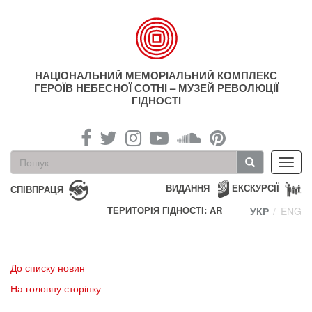
Перейти
до
основного
матеріалу
НАЦІОНАЛЬНИЙ МЕМОРІАЛЬНИЙ КОМПЛЕКС
ГЕРОЇВ НЕБЕСНОЇ СОТНІ – МУЗЕЙ РЕВОЛЮЦІЇ
ГІДНОСТІ
Пошукова
Toggl
форма
navig
Пошук
ВИДАННЯ
ЕКСКУРСІЇ
СПІВПРАЦЯ
ТЕРИТОРІЯ ГІДНОСТІ: AR
УКР
ENG
До списку новин
На головну сторінку