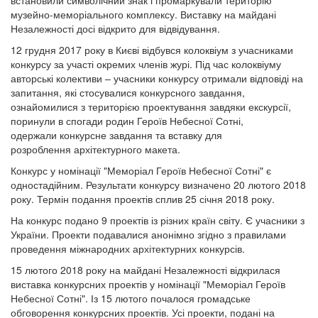
встановили символічний знак і промаркували територію
музейно-меморіального комплексу. Виставку на майдані
Незалежності досі відкрито для відвідування.
12 грудня 2017 року в Києві відбувся колоквіум з учасниками
конкурсу за участі окремих членів журі. Під час колоквіуму
авторські колективи – учасники конкурсу отримали відповіді на
запитання, які стосувалися конкурсного завдання,
ознайомилися з територією проектування завдяки екскурсії,
поринули в спогади родин Героїв Небесної Сотні,
одержали конкурсне завдання та вставку для
розроблення архітектурного макета.
Конкурс у номінації "Меморіал Героїв Небесної Сотні" є
одностадійним. Результати конкурсу визначено 20 лютого 2018
року. Термін подання проектів сплив 25 січня 2018 року.
На конкурс подано 9 проектів із різних країн світу. Є учасники з
України. Проекти подавалися анонімно згідно з правилами
проведення міжнародних архітектурних конкурсів.
15 лютого 2018 року на майдані Незалежності відкрилася
виставка конкурсних проектів у номінації "Меморіал Героїв
Небесної Сотні". Із 15 лютого почалося громадське
обговорення конкурсних проектів. Усі проекти, подані на