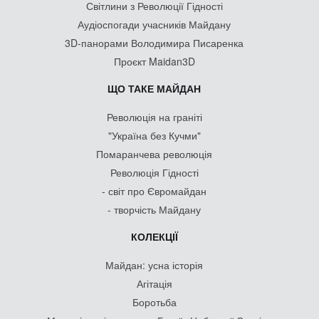
Світлини з Революції Гідності
Аудіоспогади учасників Майдану
3D-панорами Володимира Писаренка
Проєкт Maidan3D
ЩО ТАКЕ МАЙДАН
Революція на граніті
"Україна без Кучми"
Помаранчева революція
Революція Гідності
- світ про Євромайдан
- творчість Майдану
КОЛЕКЦІЇ
Майдан: усна історія
Агітація
Боротьба