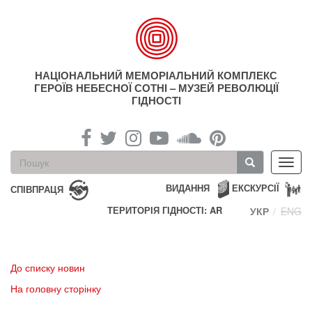
Перейти
до
основного
матеріалу
НАЦІОНАЛЬНИЙ МЕМОРІАЛЬНИЙ КОМПЛЕКС
ГЕРОЇВ НЕБЕСНОЇ СОТНІ – МУЗЕЙ РЕВОЛЮЦІЇ
ГІДНОСТІ
Пошукова
Toggl
форма
navig
Пошук
ВИДАННЯ
ЕКСКУРСІЇ
СПІВПРАЦЯ
ТЕРИТОРІЯ ГІДНОСТІ: AR
УКР
ENG
До списку новин
На головну сторінку