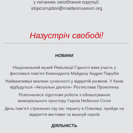
у питаннях запобігання корупції:
stopcorruption@maidanmuseum.org
Назустріч свободі!
НОВИНИ
Національний музей Революції Гідності взяв участь у
фестивалі пам'яті Коменданта Майдану Андрія Парубія
Найважливіші виклики сучасності у відкритій розмові. У Києві
відбудуться «Актуальні діалоги» Ростислава Прокопюка
Розпочалися підготовчі роботи з облаштування
меморіального простору Героїв Небесної Сотні
День памʼяті страчених під час теракту в Оленівці: прийди на
відкриття виставки та вшануй героїв
ДІЯЛЬНІСТЬ