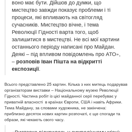
воно має бути. Дійшов до думки, що
мистецтво завжди показує проблеми і ті
процеси, які впливають на світогляд
сучасників. Мистецтво вічне, і тема
Революції Гідності варта того, щоб
залишитися в мистецтві. Не всі мої картини
останнього періоду написані про Майдан.
Деякі – під впливом повідомлень про АТО»,
–
розповів
Іван Пішта на відкритті
експозиції
.
Всього представлено 25 картин. Кілька з них митець подарував
організаторам виставки – Національному музею Революції
Гідності. Частина робіт із цієї майданної серії перебуває у
приватній власності в країнах Європи, США і навіть Африки.
Тема Майдану, за словами художника, не закінчена:
приблизно десяток нових картин розпочаті, є ще спогади та
образи, які чекають свого часу.
«Виставка відкрилась у символічному місці: