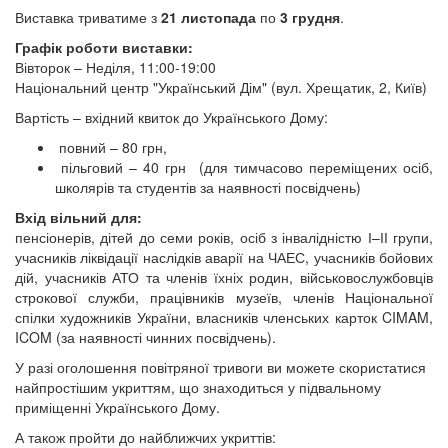
Виставка триватиме з
21 листопада
по
3 грудня
.
Графік роботи виставки:
Вівторок – Неділя, 11:00-19:00
Національний центр "Український Дім" (вул. Хрещатик, 2, Київ)
Вартість – вхідний квиток до Українського Дому:
повний – 80 грн,
пільговий – 40 грн (для тимчасово переміщених осіб,
школярів та студентів за наявності посвідчень)
Вхід вільний для:
пенсіонерів, дітей до семи років, осіб з інвалідністю І–ІІ групи,
учасників ліквідації наслідків аварії на ЧАЕС, учасників бойових
дій, учасників АТО та членів їхніх родин, військовослужбовців
строкової служби, працівників музеїв, членів Національної
спілки художників України, власників членських карток CIMAM,
ICOM (за наявності чинних посвідчень).
У разі оголошення повітряної тривоги ви можете скористатися
найпростішим укриттям, що знаходиться у підвальному
приміщенні Українського Дому.
А також пройти до найближчих укриттів: