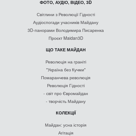
ФОТО, АУДІО, ВІДЕО, 3D
Світлини з Революції Гідності
Аудіоспогади учасників Майдану
3D-панорами Володимира Писаренка
Проєкт Maidan3D
ЩО ТАКЕ МАЙДАН
Революція на граніті
"Україна без Кучми"
Помаранчева революція
Революція Гідності
- світ про Євромайдан
- творчість Майдану
КОЛЕКЦІЇ
Майдан: усна історія
Агітація