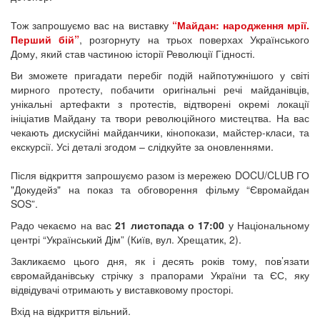
Тож запрошуємо вас на виставку
“Майдан: народження мрії.
Перший бій”
, розгорнуту на трьох поверхах Українського
Дому, який став частиною історії Революції Гідності.
Ви зможете пригадати перебіг подій найпотужнішого у світі
мирного протесту, побачити оригінальні речі майданівців,
унікальні артефакти з протестів, відтворені окремі локації
ініціатив Майдану та твори революційного мистецтва. На вас
чекають дискусійні майданчики, кінопокази, майстер-класи, та
екскурсії. Усі деталі згодом – слідкуйте за оновленнями.
Після відкриття запрошуємо разом із мережею DOCU/CLUB ГО
"Докудейз" на показ та обговорення фільму “Євромайдан
SOS”.
Радо чекаємо на вас
21 листопада о 17:00
у Національному
центрі “Український Дім” (Київ, вул. Хрещатик, 2).
Закликаємо цього дня, як і десять років тому, пов’язати
євромайданівську стрічку з прапорами України та ЄС, яку
відвідувачі отримають у виставковому просторі.
Вхід на відкриття вільний.