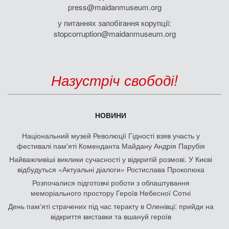
press@maidanmuseum.org
у питаннях запобігання корупції:
stopcorruption@maidanmuseum.org
Назустріч свободі!
НОВИНИ
Національний музей Революції Гідності взяв участь у
фестивалі пам'яті Коменданта Майдану Андрія Парубія
Найважливіші виклики сучасності у відкритій розмові. У Києві
відбудуться «Актуальні діалоги» Ростислава Прокопюка
Розпочалися підготовчі роботи з облаштування
меморіального простору Героїв Небесної Сотні
День памʼяті страчених під час теракту в Оленівці: прийди на
відкриття виставки та вшануй героїв