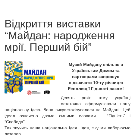
Відкриття виставки
“Майдан: народження
мрії. Перший бій”
Музей Майдану спільно з
Українським Домом та
партнерами запрошує
відзначати 10-ту річницю
Революції Гідності разом!
Десять років тому українці
остаточно сформулювали нашу
національну ідею. Вона викристалізувалася на Майдані. Цей
ідеал означено двома ємними словами – “Гідність” і
“Свобода”.
Так звучить наша національна ідея. Ідея, яку ми виборюємо
дотепер.