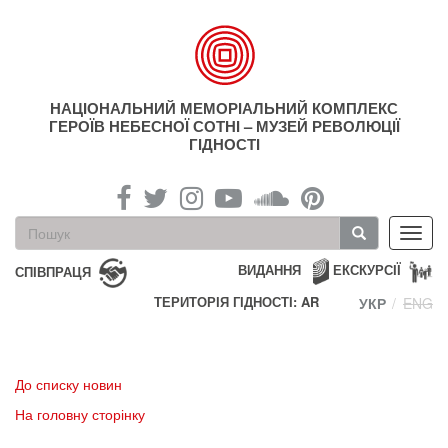
Перейти
до
основного
матеріалу
НАЦІОНАЛЬНИЙ МЕМОРІАЛЬНИЙ КОМПЛЕКС
ГЕРОЇВ НЕБЕСНОЇ СОТНІ – МУЗЕЙ РЕВОЛЮЦІЇ
ГІДНОСТІ
Пошукова
Toggl
форма
navig
Пошук
ВИДАННЯ
ЕКСКУРСІЇ
СПІВПРАЦЯ
ТЕРИТОРІЯ ГІДНОСТІ: AR
УКР
ENG
До списку новин
На головну сторінку