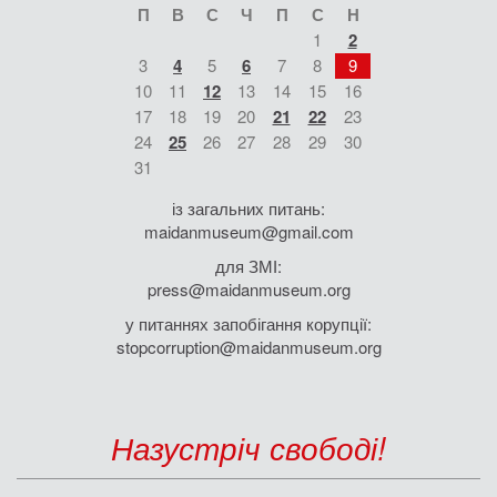
П
В
С
Ч
П
С
Н
1
2
3
4
5
6
7
8
9
10
11
12
13
14
15
16
17
18
19
20
21
22
23
24
25
26
27
28
29
30
31
із загальних питань:
maidanmuseum@gmail.com
для ЗМІ:
press@maidanmuseum.org
у питаннях запобігання корупції:
stopcorruption@maidanmuseum.org
Назустріч свободі!