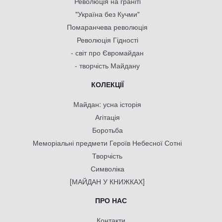
Революція на граніті
"Україна без Кучми"
Помаранчева революція
Революція Гідності
- світ про Євромайдан
- творчість Майдану
КОЛЕКЦІЇ
Майдан: усна історія
Агітація
Боротьба
Меморіальні предмети Героїв Небесної Сотні
Творчість
Символіка
[МАЙДАН У КНИЖКАХ]
ПРО НАС
Контакти