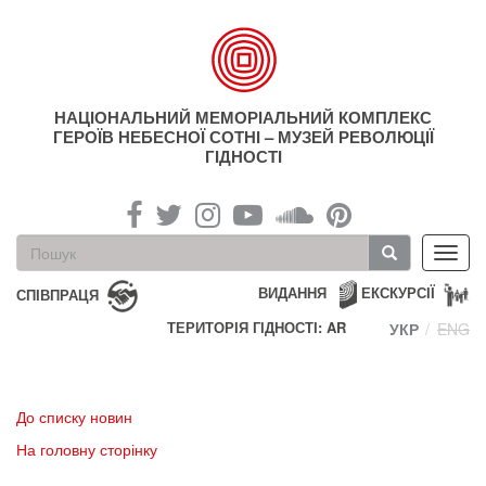
Перейти
до
основного
матеріалу
НАЦІОНАЛЬНИЙ МЕМОРІАЛЬНИЙ КОМПЛЕКС
ГЕРОЇВ НЕБЕСНОЇ СОТНІ – МУЗЕЙ РЕВОЛЮЦІЇ
ГІДНОСТІ
Пошукова
Toggl
форма
navig
Пошук
ВИДАННЯ
ЕКСКУРСІЇ
СПІВПРАЦЯ
ТЕРИТОРІЯ ГІДНОСТІ: AR
УКР
ENG
До списку новин
На головну сторінку