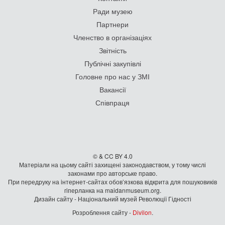
Ради музею
Партнери
Членство в організаціях
Звітність
Публічні закупівлі
Головне про нас у ЗМІ
Вакансії
Співпраця
© & CC BY 4.0
Матеріали на цьому сайті захищені законодавством, у тому числі
законами про авторське право.
При передруку на iнтернет-сайтах обов’язкова відкрита для пошуковиків
гiперланка на maidanmuseum.org.
Дизайн сайту - Національний музей Революції Гідності
Розроблення сайту -
Divilon
.