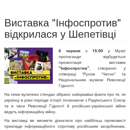
Виставка "Інфоспротив"
відкрилася у Шепетівці
6 червня
о
15:00
у Музеї
пропаганди відбудеться
презентація виставки
"Інфоспротив"
, створеної у
співпраці “Рухом “Чесно” та
Національним музеєм Революції
Гідності.
На семи вуличних стендах зібрано найцікавіші факти про те, як
українці в різні періоди історії починаючи з Радянського Союзу
та в часи Революції Гідності й російсько-української війни
ведуть інформаційну війну.
На виставці ви зможете дізнатися про найбільш промовисті
приклади інформаційного спротиву російським загарбникам,