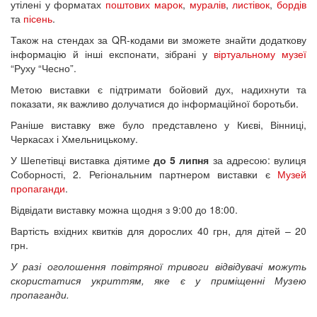
утілені у форматах
поштових марок
,
муралів
,
листівок
,
бордів
та
пісень
.
Також на стендах за QR-кодами ви зможете знайти додаткову
інформацію й інші експонати, зібрані у
віртуальному музеї
“Руху “Чесно”.
Метою виставки є підтримати бойовий дух, надихнути та
показати, як важливо долучатися до інформаційної боротьби.
Раніше виставку вже було представлено у Києві, Вінниці,
Черкасах і Хмельницькому.
У Шепетівці виставка діятиме
до 5 липня
за адресою: вулиця
Соборності, 2. Регіональним партнером виставки є
Музей
пропаганди
.
Відвідати виставку можна щодня з 9:00 до 18:00.
Вартість вхідних квитків для дорослих 40 грн, для дітей – 20
грн.
У разі оголошення повітряної тривоги відвідувачі можуть
скористатися укриттям, яке є у приміщенні Музею
пропаганди.