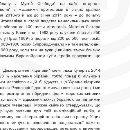
ану / Музей Свободи" на сайті інтернет-
 вогні" з масовими протестами в різних країнах
ня 2013-го й аж до січня 2014 року – до початку
йтриваліша в історії людства ненасильницька акція
в збирав до 100 тисяч мітингарів. Мартіна Лютера
кольна у Вашингтоні 1963 року слухали близько 250
 Празі 1989-го творили від 200 до 500 тисяч осіб.
 1989–1990 роках супроводжували не такі велелюдні,
 1989 року, коли там на вулиці вийшли також близько
київським Євромайданом (утім, треба врахувати, що
"Демократичні ініціативи" імені Ілька Кучеріва 2014
 20 % населення України, тобто понад 8 мільйонів
ки масовістю акцій. Є відчуття, що Україна відкрила
 після Революції Гідності минуло вже вісім років, і ми
еці, розгортання гібридних форм жорстких світових
нтрі цього – відважний захист Україною за підтримки
сійської Федерації. Можна сміливо стверджувати, що
ішуче заявила про свій цивілізаційний вибір, а
стину нашої території та зазіхаючи на решту. У цих
ого минулого, відновлення національної пам’яті,
та застосування народовладдя, ретельного вивчення