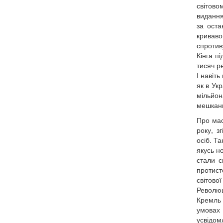
світов
видання
за оста
криваво
спротив
Кінга п
тисяч р
І навіт
як в Ук
мільйон
мешканці
Про мас
року, з
осіб. Т
якусь но
стали с
протист
світово
Революц
Кремль 
умовах 
усвідом