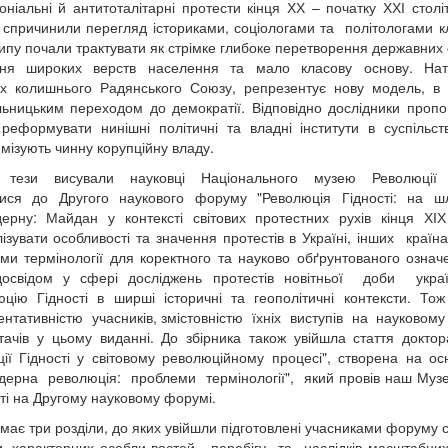
оніальні й антитоталітарні протести кінця ХХ – початку ХХІ століт
спричинили перегляд істориками, соціологами та політологами кл
типу почали трактувати як стрімке глибоке перетворення державних
ння широких верств населення та мало класову основу. Нат
 колишнього Радянського Союзу, репрезентує нову модель, в я
ьницьким переходом до демократії. Відповідно дослідники пропон
реформувати нинішні політичні та владні інститути в суспільст
имізують чинну корупційну владу.
і тези висували науковці Національного музею Революції Гід
тися до Другого наукового форуму "Революція Гідності: на шл
ерну: Майдан у контексті світових протестних рухів кінця ХІ
ізувати особливості та значення протестів в Україні, інших кра
и термінології для коректного та науково обґрунтованого означе
досвідом у сфері досліджень протестів новітньої доби ук
цію Гідності в ширші історичні та геополітичні контексти
нтативністю учасників, змістовністю їхніх виступів на науковом
тачів у цьому виданні. До збірника також увійшла стаття доктор
ії Гідності у світовому революційному процесі", створена на о
ерна революція: проблеми термінології", який провів наш Музей 
ті на Другому науковому форумі.
 має три розділи, до яких увійшли підготовлені учасниками форуму с
, характерних особли-востей, перебігу та наслідків масштабн