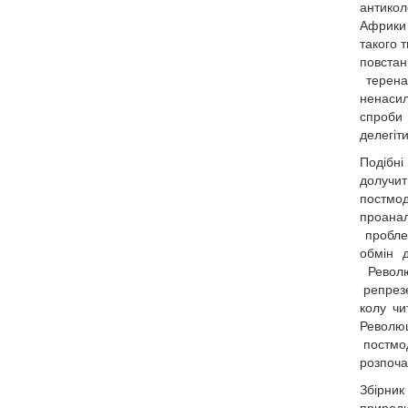
антикол
Африки 
такого 
повста
теренах
ненасил
спроби 
делегіт
Подібн
долучи
постмод
проанал
проблем
обмін 
Револю
репрезе
колу чи
Революц
постмод
розпоча
Збірник
природи