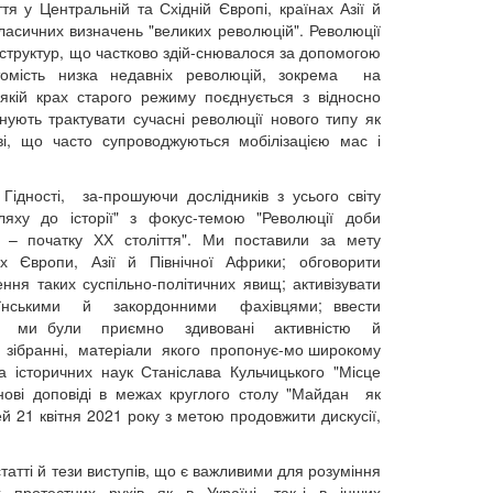
тя у Центральній та Східній Європі, країнах Азії й
асичних визначень "великих революцій". Революції
 структур, що частково здій-снювалося за допомогою
омість низка недавніх революцій, зокрема на
кій крах старого режиму поєднується з відносно
ують трактувати сучасні революції нового типу як
ві, що часто супроводжуються мобілізацією мас і
ності, за-прошуючи дослідників з усього світу
яху до історії" з фокус-темою "Революції доби
Х – початку ХХ століття". Ми поставили за мету
їнах Європи, Азії й Північної Африки; обговорити
ння таких суспільно-політичних явищ; активізувати
раїнськими й закордонними фахівцями; ввести
. Тож ми були приємно здивовані активністю й
у зібранні, матеріали якого пропонує-мо широкому
а історичних наук Станіслава Кульчицького "Місце
снові доповіді в межах круглого столу "Майдан як
21 квітня 2021 року з метою продовжити дискусії,
татті й тези виступів, що є важливими для розуміння
их протестних рухів як в Україні, так і в інших