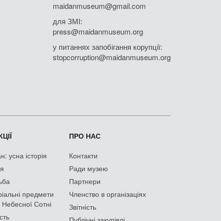
maidanmuseum@gmail.com
для ЗМІ:
press@maidanmuseum.org
у питаннях запобігання корупції:
stopcorruption@maidanmuseum.org
ЦІЇ
ПРО НАС
: усна історія
Контакти
ія
Ради музею
ьба
Партнери
іальні предмети
Членство в організаціях
 Небесної Сотні
Звітність
сть
Публічні закупівлі