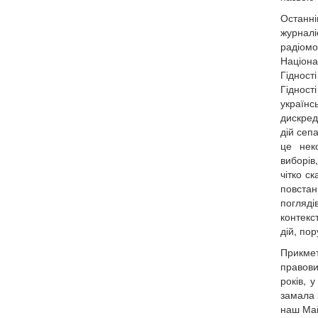
Останні
журналі
радіом
Н
Гідност
Гідност
українс
дискред
дій сеп
це неко
виборів
чітко с
повстан
погляді
контекс
дій, по
Прик
правови
років, 
замала 
наш Май