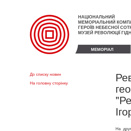
Перейти
до
основного
НАЦІОНАЛЬНИЙ
матеріалу
МЕМОРІАЛЬНИЙ КОМП
ГЕРОЇВ НЕБЕСНОЇ СОТН
МУЗЕЙ РЕВОЛЮЦІЇ ГІД
МЕМОРІАЛ
Рев
До списку новин
На головну сторінку
гео
"Ре
Іг
На друг