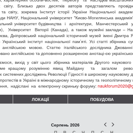
 світу. Близько двох десятків авторів представляють провідні н
 та світу, зокрема Інститут історії України Національної академі
ди НАНУ, Національний університет "Києво-Могилянська академія"
льний університет будівництва і архітектури, Манчестерський у
я), Університет Вікторії (Канада), а також музейні заклади – Нац
иєва, Дніпровський національний історичний музей імені Дмитра 
 Український інститут національної пам’яті. Усі статті збірника
англійською мовою. Статтю італійського дослідника Джованні
овано англійською та доповнено розширеною анотаці-єю українськ
ємося, вихід у світ цього збірника матеріалів Другого наукового
име кращому розумінню явищ Майдану та загалом револ
 системних досліджень Революції Гідності в широкому науковому ди
протестів в Україні в міжнародному історичному та геополітичному
ня, надіслані на електронну скриньку форуму:
naukforum2020@g
ЛОКАЦІЇ
ПОБУДОВА
Попер
Наст
Серпень 2026
П
В
С
Ч
П
С
Н