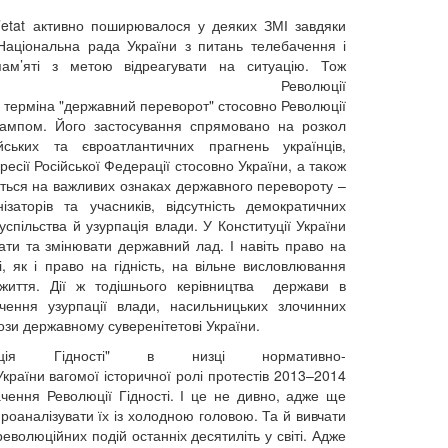
’etat активно поширювалося у деяких ЗМІ завдяки
Національна рада України з питань телебачення і
пам’яті з метою відреагувати на ситуацію. Тож
ей Революції
 терміна "державний переворот" стосовно Революції
тампом. Його застосування спрямовано на розкол
ейських та євроатлантичних прагнень українців,
есії Російської Федерації стосовно України, а також
ується на важливих ознаках державного перевороту –
заторів та учасників, відсутність демократичних
успільства й узурпація влади. У Конституції України
ати та змінювати державний лад. І навіть право на
як і право на гідність, на вільне висловлювання
 життя. Дії ж тодішнього керівництва держави в
чення узурпації влади, насильницьких злочинних
ози державному суверенітетові України.
ція Гідності" в низці нормативно-
раїни вагомої історичної ролі протестів 2013–2014
ачення Революції Гідності. І це не дивно, адже ще
оаналізувати їх із холодною головою. Та й вивчати
еволюційних подій останніх десятиліть у світі. Адже