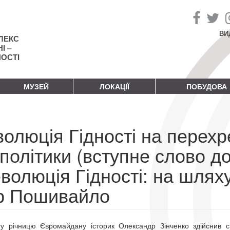
ВИ
ЛЕКС
І –
НОСТІ
МУЗЕЙ
ЛОКАЦІЇ
ПОБУДОВА
олюція Гідності на перехрес
політики (вступне слово д
волюція Гідності: на шляху 
ор Пошивайло
у річницю Євромайдану історик Олександр Зінченко здійснив 