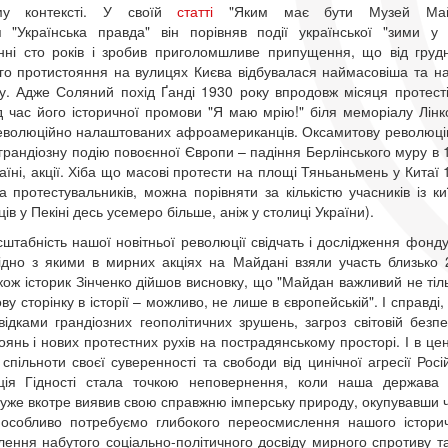
ому контексті. У своїй
статті
"Яким має бути Музей Майд
 "Українська правда" він порівняв події української "зими у
нні сто років і зробив приголомшливе припущення, що від груд
го протистояння на вулицях Києва відбувалася наймасовіша та на
у. Адже Соляний похід Ґанді 1930 року впродовж місяця протесті
ід час його історичної промови "Я маю мрію!" біля меморіалу Лін
еволюційно налаштованих афроамериканців. Оксамитову революцію у
ь грандіозну подію повоєнної Європи – падіння Берлінського муру в
раїні, акції. Хіба що масові протести на площі Тяньаньмень у Китаї
а протестувальників, можна порівняти за кількістю учасників із 
в у Пекіні десь усемеро більше, аніж у столиці України).
штабність нашої новітньої революції свідчать і дослідження фонду 
гідно з якими в мирних акціях на Майдані взяли участь близько
акож історик Зінченко дійшов висновку, що "Майдан важливий не тіль
ву сторінку в історії – можливо, не лише в європейській". І справді,
відками грандіозних геополітичних зрушень, загроз світовій безп
оянь і нових протестних рухів на пострадянському просторі. І в це
ї спільноти своєї суверенності та свободи від цинічної агресії Ро
ія Гідності стала точкою неповернення, коли наша держава р
уже вкотре виявив свою справжню імперську природу, окупувавши ча
особливо потребуємо глибокого переосмислення нашого історичн
лення набутого соціально-політичного досвіду мирного спротиву 