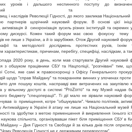
них уроків і дальшого неспинного поступу до визнач
истемний та об’єк
явищ і наслідків Революції Гідності, до якого закликав Національни
ою партнерів щорічний науковий форум. В основі цієї ініц
і, активізація й синхронізація зусиль різних інституцій та окремих
чному дискурсі. Кожен такий форум має свою фокусну те
ів не лише з України, а й із зарубіжжя. Отож Другий науковий фору
графії та методології досліджень протестних рухів, їхнім т
им характеристикам, причинам, перебігу, специфіці, наслідкам, а т
опада 2020 року, в день, коли мав стартувати Другий науковий 
я з обшуком працівники СБУ та Нацполіції, "розгнівані" тим, щ
ї Сотні, яке самі ж правоохоронці з Офісу Генерального прокур
 дій щодо "справ Майдану" та покаранням винних у злочинах проти 
бито для пошуку коштів, насправді вже витрачених на закупівлю 
а у вільному доступі в системі "ProZorro" та яку Музей надав б
ого бюджету "спецоперації". Ті дії мало не зірвали науковий
чував із приміщення, котре "обшукували". Чимало політиків, активі
 Антимайдану в Україні й атаку не лише на Національний музей Р
нності та здобутки з метою применшення й викривлення їхнього і
 наукова спільнота, організувавши пікет біля приміщення СБУ в Ки
 Майдану – Дня Гідності та Свободи й за кілька днів після оприлю
"Чому Революція Гідності не є державним переворотом".