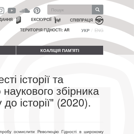
Пошукова
форма
Пошук
ДАННЯ
ЕКСКУРСІЇ
СПІВПРАЦЯ
ТЕРИТОРІЯ ГІДНОСТІ: AR
УКР
ENG
КОАЛІЦІЯ ПАМ'ЯТІ
ті історії та
о наукового збірника
до історії" (2020).
спробу осмислити Революцію Гідності в широкому