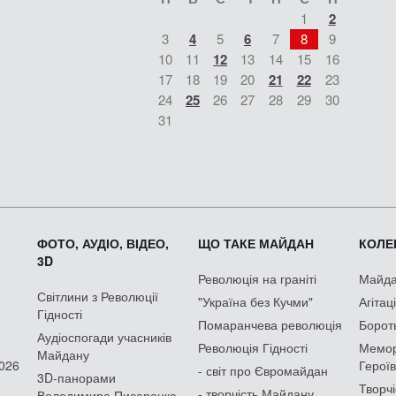
1
2
3
4
5
6
7
8
9
10
11
12
13
14
15
16
17
18
19
20
21
22
23
24
25
26
27
28
29
30
31
ФОТО, АУДІО, ВІДЕО,
ЩО ТАКЕ МАЙДАН
КОЛЕК
3D
Революція на граніті
Майдан
Світлини з Революції
"Україна без Кучми"
Агітац
Гідності
Помаранчева революція
Борот
Аудіоспогади учасників
Революція Гідності
Мемор
Майдану
2026
Героїв
- світ про Євромайдан
3D-панорами
Творчі
- творчість Майдану
Володимира Писаренка