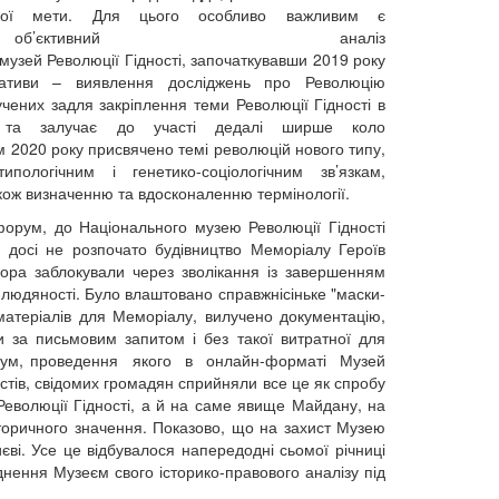
еної мети. Для цього особливо важливим є
тивний аналіз
й музей Революції Гідності, започаткувавши 2019 року
іативи – виявлення досліджень про Революцію
 учених задля закріплення теми Революції Гідності в
му та залучає до участі дедалі ширше коло
м 2020 року присвячено темі революцій нового типу,
ипологічним і генетико-соціологічним зв’язкам,
акож визначенню та вдосконаленню термінології.
форум, до Національного музею Революції Гідності
о досі не розпочато будівництво Меморіалу Героїв
ора заблокували через зволікання із завершенням
людяності. Було влаштовано справжнісіньке "маски-
матеріалів для Меморіалу, вилучено документацію,
и за письмовим запитом і без такої витратної для
 форум, проведення якого в онлайн-форматі Музей
стів, свідомих громадян сприйняли все це як спробу
еволюції Гідності, а й на саме явище Майдану, на
сторичного значення. Показово, що на захист Музею
єві. Усе це відбувалося напередодні сьомої річниці
днення Музеєм свого історико-правового аналізу під