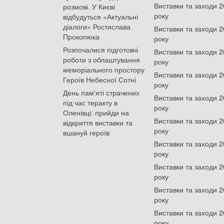
Виставки та заходи 
розмові. У Києві
року
відбудуться «Актуальні
діалоги» Ростислава
Виставки та заходи 
Прокопюка
року
Розпочалися підготовчі
Виставки та заходи 
роботи з облаштування
року
меморіального простору
Виставки та заходи 
Героїв Небесної Сотні
року
День памʼяті страчених
Виставки та заходи 
під час теракту в
року
Оленівці: прийди на
Виставки та заходи 
відкриття виставки та
року
вшануй героїв
Виставки та заходи 
року
Виставки та заходи 
року
Виставки та заходи 
року
Виставки та заходи 
року