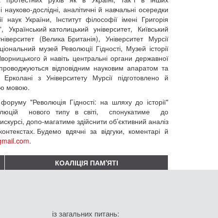
ауково-дослідні, аналітичні й навчальні осередки
ї наук України, Інститут філософії імені Григорія
, Український католицький університет, Київський
ніверситет (Велика Британія), Університет Мурсії
іональний музей Революції Гідності, Музей історії
Яворницького й навіть центральні органи державної
 супроводжуються відповідним науковим апаратом та
 Ерколані з Університету Мурсії підготовлено й
ою мовою.
 форуму "Революція Гідності: на шляху до історії"
юцій нового типу в світі, спонукатиме до
скурсі, допо-магатиме здійснити об’єктивний аналіз
 контекстах. Будемо вдячні за відгуки, коментарі й
mail.com
.
КОАЛІЦІЯ ПАМ'ЯТІ
із загальних питань: