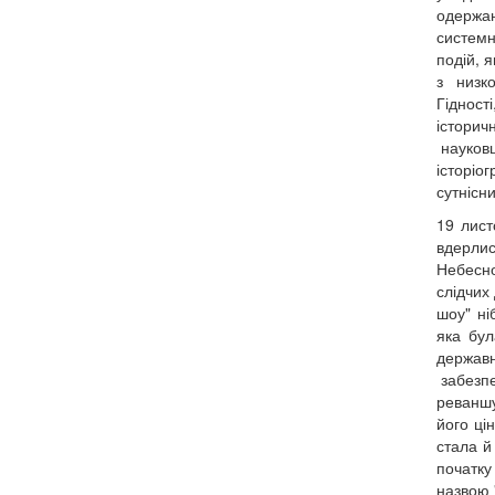
одержа
с
подій, 
з низк
Гідност
істори
науковц
історіо
сутнісн
19 лист
вдерлис
Небесно
слідчих
шоу" ні
яка бул
державн
забезпе
реваншу
його ці
стала й
початку
назвою 