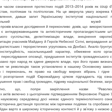
м часом означення протестних подій 2013–2014 років як coup d
стам, політикам та політологам. На це звернула увагу зокрема 
овлення, давши запит Українському інститутові національної 
аціональний муз
і провів власне дослідження й переконливо довів, що використання
і є антидержавницьким та антиісторичним пропагандистським ш
ького суспільства, делегітимізацію влади, знецінення європ
итацію учасників Майдану й Героїв Небесної Сотні, виправдання агр
аратистських і терористичних угруповань на Донбасі. Аналіз ґрунт
нституційність, насильницький характер, обмежене коло органі
, переслідування опозиції, придушення інститутів громадянського с
казано про народ як єдине джерело влади, про його право визнач
ня чи революцію також установлено в нашому Основному законі, 
в і переконань, як право на свободу мирних зібрань і гідне
ті розгортання подій Євромайдану цілком підпадають під озна
рушення прав і свобод громадян, підриву національної безпеки, загр
метно, що, попри закріплення назви "Револю
х актів включно з цьогорічним підтвердженням Верховною Радою Ук
у науковому середовищі досі немає єдиного термінологічного озн
історична дистанція пролягає між гарячими подіями та спробами пр
дан варто в широкому історичному контексті й у зв’язку з низкою р