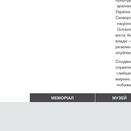
країнах
України
Сковоро
націона
(Іспані
міста К
влади –
резюме 
опублік
Сподіва
сприят
глибших
мирних 
побажан
МЕМОРІАЛ
МУЗЕЙ