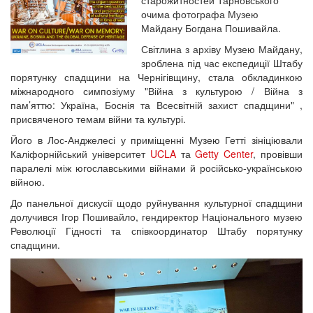
старожитностей Тарновського
очима фотографа Музею
Майдану Богдана Пошивайла.
Світлина з архіву Музею Майдану,
зроблена під час експедиції Штабу
порятунку спадщини на Чернігівщину, стала обкладинкою
міжнародного симпозіуму "Війна з культурою / Війна з
пам’яттю: Україна, Боснія та Всесвітній захист спадщини" ,
присвяченого темам війни та культурі.
Його в Лос-Анджелесі у приміщенні Музею Гетті зініціювали
Каліфорнійський університет
UCLA
та
Getty Center
, провівши
паралелі між югославськими війнами й російсько-українською
війною.
До панельної дискусії щодо руйнування культурної спадщини
долучився Ігор Пошивайло, гендиректор Національного музею
Революції Гідності та співкоординатор Штабу порятунку
спадщини.