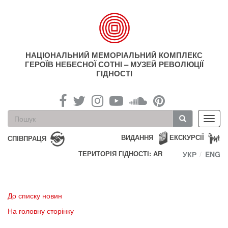
Перейти
до
основного
матеріалу
НАЦІОНАЛЬНИЙ МЕМОРІАЛЬНИЙ КОМПЛЕКС
ГЕРОЇВ НЕБЕСНОЇ СОТНІ – МУЗЕЙ РЕВОЛЮЦІЇ
ГІДНОСТІ
Пошукова
Toggl
форма
navig
Пошук
ВИДАННЯ
ЕКСКУРСІЇ
СПІВПРАЦЯ
ТЕРИТОРІЯ ГІДНОСТІ: AR
УКР
ENG
До списку новин
На головну сторінку