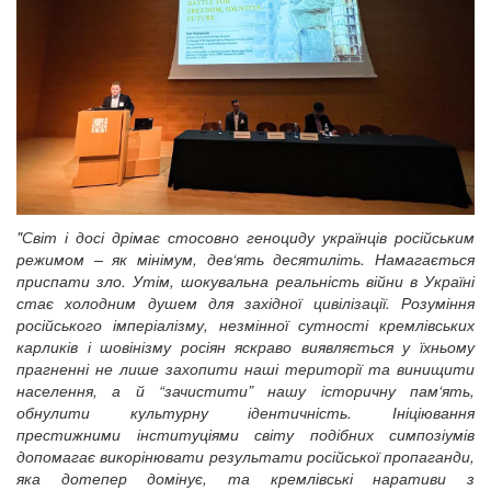
"Світ і досі дрімає стосовно геноциду українців російським
режимом – як мінімум, дев‘ять десятиліть. Намагається
приспати зло. Утім, шокувальна реальність війни в Україні
стає холодним душем для західної цивілізації. Розуміння
російського імперіалізму, незмінної сутності кремлівських
карликів і шовінізму росіян яскраво виявляється у їхньому
прагненні не лише захопити наші території та винищити
населення, а й “зачистити” нашу історичну пам‘ять,
обнулити культурну ідентичність. Ініціювання
престижними інституціями світу подібних симпозіумів
допомагає викорінювати результати російської пропаганди,
яка дотепер домінує, та кремлівські наративи з