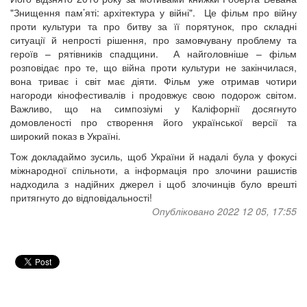
"Знищення пам’яті: архітектура у війні". Це фільм про війну
проти культури та про битву за її порятунок, про складні
ситуації й непрості рішення, про замовчувану проблему та
героїв – рятівників спадщини. А найголовніше – фільм
розповідає про те, що війна проти культури не закінчилася,
вона триває і світ має діяти. Фільм уже отримав чотири
нагороди кінофестивалів і продовжує свою подорож світом.
Важливо, що на симпозіумі у Каліфорнії досягнуто
домовленості про створення його української версії та
широкий показ в Україні.
Тож докладаймо зусиль, щоб України й надалі була у фокусі
міжнародної спільноти, а інформація про злочини рашистів
надходила з надійних джерел і щоб злочинців було врешті
притягнуто до відповідальності!
Опубліковано 2022 12 05, 17:55