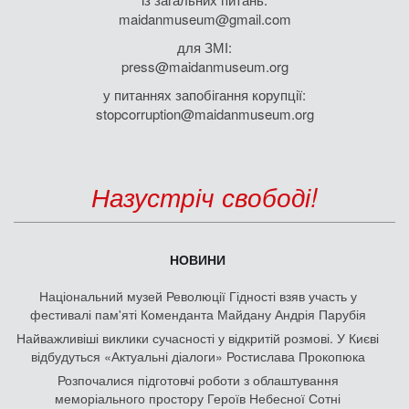
maidanmuseum@gmail.com
для ЗМІ:
press@maidanmuseum.org
у питаннях запобігання корупції:
stopcorruption@maidanmuseum.org
Назустріч свободі!
НОВИНИ
Національний музей Революції Гідності взяв участь у
фестивалі пам'яті Коменданта Майдану Андрія Парубія
Найважливіші виклики сучасності у відкритій розмові. У Києві
відбудуться «Актуальні діалоги» Ростислава Прокопюка
Розпочалися підготовчі роботи з облаштування
меморіального простору Героїв Небесної Сотні