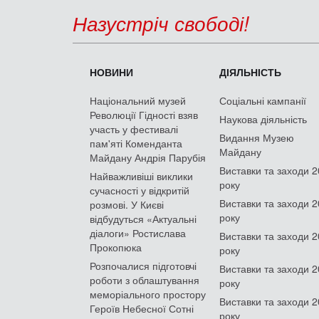
Назустріч свободі!
НОВИНИ
ДІЯЛЬНІСТЬ
Національний музей
Соціальні кампанії
Революції Гідності взяв
Наукова діяльність
участь у фестивалі
Видання Музею
пам'яті Коменданта
Майдану
Майдану Андрія Парубія
Виставки та заходи 
Найважливіші виклики
року
сучасності у відкритій
Виставки та заходи 
розмові. У Києві
року
відбудуться «Актуальні
діалоги» Ростислава
Виставки та заходи 
Прокопюка
року
Розпочалися підготовчі
Виставки та заходи 
роботи з облаштування
року
меморіального простору
Виставки та заходи 
Героїв Небесної Сотні
року