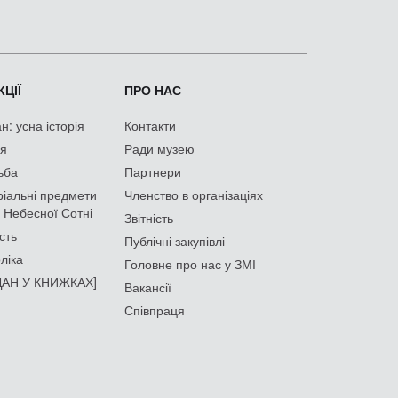
ЦІЇ
ПРО НАС
: усна історія
Контакти
ія
Ради музею
ьба
Партнери
іальні предмети
Членство в організаціях
 Небесної Сотні
Звітність
сть
Публічні закупівлі
ліка
Головне про нас у ЗМІ
АН У КНИЖКАХ]
Вакансії
Співпраця