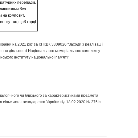
пературних перепадів,
зчинниками без
и на композит,
стінку так, щоб торці
аїни на 2021 рік" за КПКВК 3809020 "Заходи з реалізації
чення діяльності Національного меморіального комплексу
нського інституту національної пам'яті"
налогічного чи близького за характеристиками предмета
 та сільського господарства України від 18.02.2020 № 275 із