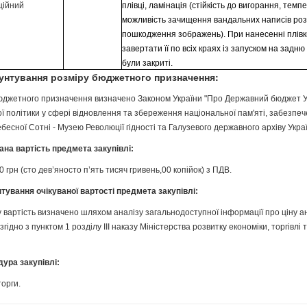
ційний
плівці, ламінація (стійкість до вигорання, тем
можливість зачищення вандальних написів ро
пошкодження зображень). При нанесенні плівк
завертати її по всіх краях із запуском на задню 
були закриті.
рунтування розміру бюджетного призначення:
юджетного призначення визначено Законом України "Про Державний бюджет Укр
ї політики у сфері відновлення та збереження національної пам'яті, забезпе
бесної Сотні - Музею Революції гідності та Галузевого державного архіву Украї
вана вартість предмета закупівлі:
 грн (сто дев’яносто п’ять тисяч гривень,00 копійок) з ПДВ.
нтування очікуваної вартості предмета закупівлі:
у вартість визначено шляхом аналізу загальнодоступної інформації про ціну а
 згідно з пунктом 1 розділу ІІІ наказу Міністерства розвитку економіки, торгівлі
дура закупівлі:
торги.