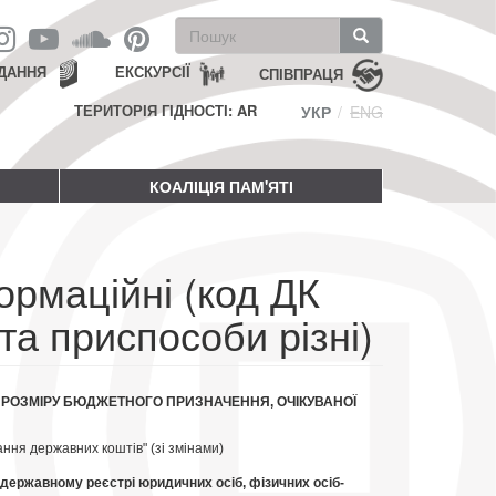
Пошукова
форма
Пошук
ДАННЯ
ЕКСКУРСІЇ
СПІВПРАЦЯ
ТЕРИТОРІЯ ГІДНОСТІ: AR
УКР
ENG
КОАЛІЦІЯ ПАМ'ЯТІ
ормаційні (код ДК
та приспособи різні)
, РОЗМІРУ БЮДЖЕТНОГО ПРИЗНАЧЕННЯ, ОЧІКУВАНОЇ
ння державних коштів" (зі змінами)
державному реєстрі юридичних осіб, фізичних осіб-