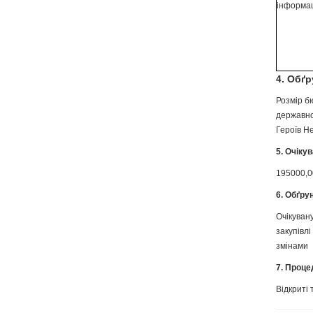
інформа
4. Обґ
Розмір б
державно
Героїв Не
5. Очіку
195000,00
6. Обґру
Очікуван
закупівлі
змінами
7. Проце
Відкриті 