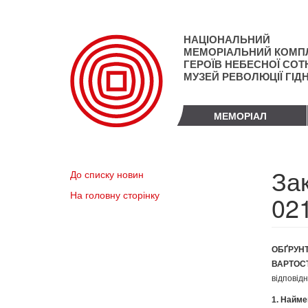
Перейти
до
основного
НАЦІОНАЛЬНИЙ
матеріалу
МЕМОРІАЛЬНИЙ КОМП
ГЕРОЇВ НЕБЕСНОЇ СОТН
МУЗЕЙ РЕВОЛЮЦІЇ ГІД
МЕМОРІАЛ
Зак
До списку новин
На головну сторінку
021
ОБҐРУНТ
ВАРТОСТ
відповід
1. Найме