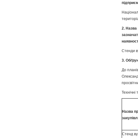
підприєм
Націонал
територі
2. Назва
зазначат
наявност
Стенди в
3. Обґру
До плані
Олександ
просвітн
Технічні 
Назва п
закупівл
Стенд в