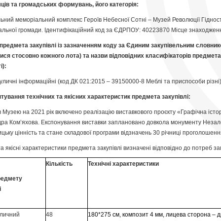
ців та громадських формувань, його категорія:
ьний меморіальний комплекс Героїв Небесної Сотні – Музей Революції Гідност
альної громади. Ідентифікаційний код за ЄДРПОУ: 40223870 Місце знаходження: 
 предмета закупівлі із зазначенням коду за Єдиним закупівельним словником
ися стосовно кожного лота) та назви відповідних класифікаторів предмета за
і):
уличні інформаційні (код ДК 021:2015 – 39150000-8 Меблі та приспособи різні
нтування технічних та якісних характеристик предмета закупівлі:
в Музею на 2021 рік включено реалізацію виставкового проєкту «Графічна істо
ра Ком’яхова. Експонування виставки заплановано довкола монументу Незалеж
ицьку цінність та стане складової програми відзначень 30 річниці проголошен
та якісні характеристики предмета закупівлі визначені відповідно до потреб з
Кількість
Технічні характеристики
редмету
і
уличний
48
180*275 см, композит 4 мм, лицева сторона – 