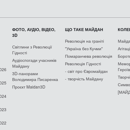
ФОТО, АУДІО, ВІДЕО,
ЩО ТАКЕ МАЙДАН
КОЛЕК
3D
Революція на граніті
Майдан
Світлини з Революції
"Україна без Кучми"
Агітац
Гідності
Помаранчева революція
Борот
Аудіоспогади учасників
Революція Гідності
Мемор
Майдану
2026
Героїв
- світ про Євромайдан
3D-панорами
Творчі
- творчість Майдану
Володимира Писаренка
2025
Симво
Проєкт Maidan3D
[МАЙД
2024
2023
2022