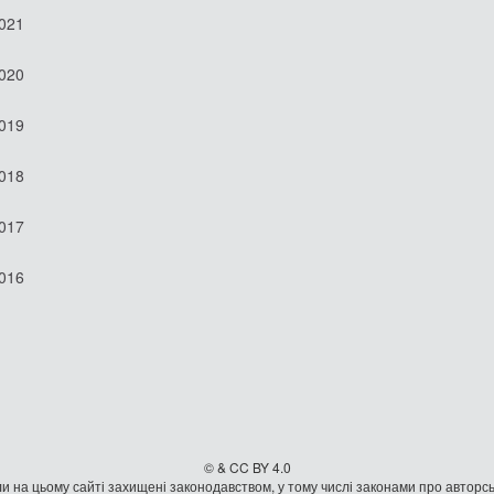
2021
2020
2019
2018
2017
2016
© & CC BY 4.0
и на цьому сайті захищені законодавством, у тому числі законами про авторсь