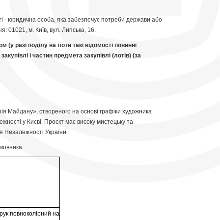
і - юридична особа, яка забезпечує потреби держави або
01021, м. Київ, вул. Липська, 16.
 (у разі поділу на лоти такі відомості повинні
купівлі і частин предмета закупівлі (лотів) (за
)
рія Майдану», створеного на основі графіки художника
ності у Києві. Проєкт має високу мистецьку та
ня Незалежності України.
амовника.
друк повноколірний на