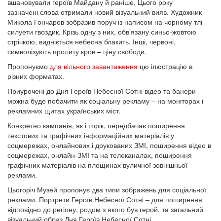
вшановували героїв Майдану й раніше. Цього року
зазначені слова отримали новий візуальний вияв. Художник
Микола Гончаров зобразив поруч із написом на чорному тлі
силуети гвоздик. Крізь одну з них, обв’язану синьо-жовтою
стрічкою, видніється небесна блакить. Інші, червоні,
символізують пролиту кров – ціну свободи.
Пропонуємо
для вільного завантаження
цю ілюстрацію в
різних форматах.
Приурочені до Дня Героїв Небесної Сотні відео та банери
можна буде побачити як соціальну рекламу – на моніторах і
рекламних щитах українських міст.
Конкретно кампанія, як і торік, передбачає поширення
текстових та графічних інформаційних матеріалів у
соцмережах, онлайнових і друкованих ЗМІ, поширення відео в
соцмережах, онлайн-ЗМІ та на телеканалах, поширення
графічних матеріалів на площинах вуличної зовнішньої
реклами.
Цьогоріч Музей пропонує два типи зображень для соціальної
реклами. Портрети Героїв Небесної Сотні – для поширення
відповідно до регіону, родом з якого був герой, та загальний
візуальний образ Дня Героїв Небесної Сотні.