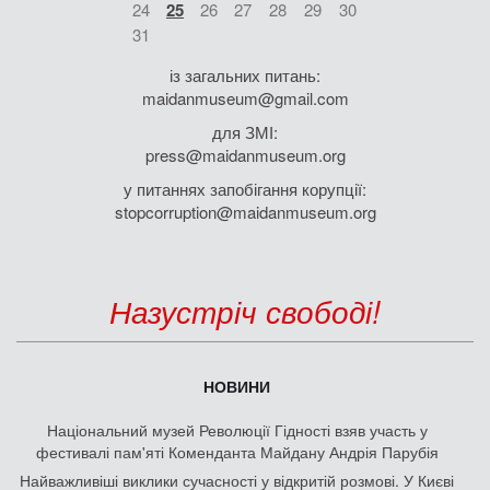
24
25
26
27
28
29
30
31
із загальних питань:
maidanmuseum@gmail.com
для ЗМІ:
press@maidanmuseum.org
у питаннях запобігання корупції:
stopcorruption@maidanmuseum.org
Назустріч свободі!
НОВИНИ
Національний музей Революції Гідності взяв участь у
фестивалі пам'яті Коменданта Майдану Андрія Парубія
Найважливіші виклики сучасності у відкритій розмові. У Києві