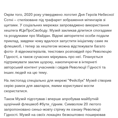
Окрім того, 2020 року утверджено логотип Дня Героїв Небесної
Сотні – стилізоване під трафарет зображення мітингарів зі
щитами. У соціальних мережах запроваджено використання
хештега #ЦеПроСвободу. Музей закликав ділитися спогадами
та роздумами про Майдан. Відомі авторитетні особи подали
приклад, завдяки чому вдалося запустити ініціативу саме як
флешмоб, і тепер за хештегом можна відстежувати багато
фото- й відеоматеріалів, текстових розповідей про Революцію
ГІдності, а також сучасних міркувань про неї. Планується
підтримувати заклик щороку, накопичуючи в інтернеті
авторський контент учасників і свідків Революції Гідності та
інших людей на цю тему.
На листопад спеціально для мережі "Фейсбук" Музей створив
серію рамок для аватарок, якими користувачі могли
скористатися.
Також Музей підготував і вперше апробував майбутній
щорічний флешмоб #бути_гідним. Символом 20 лютого
запропоновано синьо-жовту стрічку як ознаку Революції
Гідності. Музей на своїх локаціях безкоштовно поширював