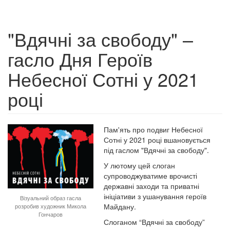
"Вдячні за свободу" –
гасло Дня Героїв
Небесної Сотні у 2021
році
Пам'ять про подвиг Небесної
Сотні у 2021 році вшановується
під гаслом "Вдячні за свободу".
У лютому цей слоган
супроводжуватиме врочисті
державні заходи та приватні
ініціативи з ушанування героїв
Візуальний образ гасла
Майдану.
розробив художник Микола
Гончаров
Слоганом “Вдячні за свободу”