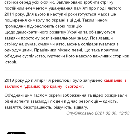
стрічки серед усіх охочих. Заплановано зробити стрічку
постійним елементом ушанування пам’яті про події лютого
2014 року. Для цього в наступні роки готується масовіше
поширення символу по Україні в ці дні. Таким чином
громадяни підкреслюють свою позицію
щодо демократичного розвитку України та об’єднуються
завдяки простому розпізнавальному знаку. Пов’язавши
стрічку на рукав, сумку чи авто, можна солідаризуватися з
однодумцями. Працівники Музею певні, що така практика
об’єднує суспільство, гуртуючи його навколо важливих сторінок
історії.
2019 року до п'ятиріччя революції було запущено
кампанію із
закликом "Дбаймо про країну і сьогодні"
.
Об'єднані цим гаслом окремі зображення та відео розкривали
різні аспекти взаємодії людей під час революції – єдність,
завзяття, безстрашність, рішучість, відвагу.
Опубліковано 2021 02 08, 12:53