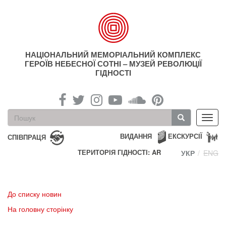
Перейти
до
основного
матеріалу
НАЦІОНАЛЬНИЙ МЕМОРІАЛЬНИЙ КОМПЛЕКС
ГЕРОЇВ НЕБЕСНОЇ СОТНІ – МУЗЕЙ РЕВОЛЮЦІЇ
ГІДНОСТІ
Пошукова
Toggl
форма
navig
Пошук
ВИДАННЯ
ЕКСКУРСІЇ
СПІВПРАЦЯ
ТЕРИТОРІЯ ГІДНОСТІ: AR
УКР
ENG
До списку новин
На головну сторінку