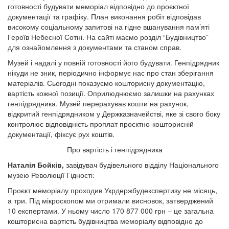
готовності будувати меморіал відповідно до проєктної
документації та графіку. План виконання робіт відповідав
високому соціальному запитові на гідне вшанування пам’яті
Героїв Небесної Сотні. На сайті маємо розділ “Будівництво”
для ознайомлення з документами та станом справ.
Музей і надалі у повній готовності його будувати. Генпідрядник
нікуди не зник, періодично інформує нас про стан зберігання
матеріалів. Сьогодні показуємо кошторисну документацію,
вартість кожної позиції. Оприлюднюємо залишки на рахунках
генпідрядника. Музей перерахував кошти на рахунок,
відкритий генпідрядником у Держказначействі, яке зі свого боку
контролює відповідність проплат проєктно-кошторисній
документації, фіксує рух коштів.
Про вартість і генпідрядника
Наталія Бойків,
завідувач будівельного відділу Національного
музею Революції Гідності:
Проєкт меморіалу проходив Укрдержбудекспертизу не місяць,
а три. Під мікроскопом ми отримали висновок, затверджений
10 експертами. У ньому число 170 877 000 грн – це загальна
кошторисна вартість будівництва меморіалу відповідно до