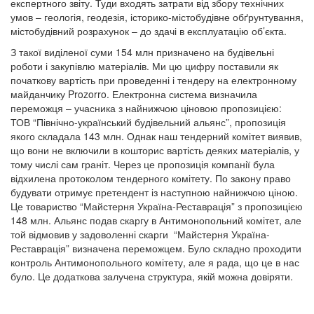
експертного звіту. Туди входять затрати від збору технічних
умов – геологія, геодезія, історико-містобудівне обґрунтування,
містобудівний розрахунок – до здачі в експлуатацію об’єкта.
З такої виділеної суми 154 млн призначено на будівельні
роботи і закупівлю матеріалів. Ми цю цифру поставили як
початкову вартість при проведенні і тендеру на електронному
майданчику Prozorro. Електронна система визначила
переможця – учасника з найнижчою ціновою пропозицією:
ТОВ “Північно-український будівельний альянс”, пропозиція
якого складала 143 млн. Однак наш тендерний комітет виявив,
що вони не включили в кошторис вартість деяких матеріалів, у
тому числі сам граніт. Через це пропозиція компанії була
відхилена протоколом тендерного комітету. По закону право
будувати отримує претендент із наступною найнижчою ціною.
Це товариство “Майстерня Україна-Реставрація” з пропозицією
148 млн. Альянс подав скаргу в Антимонопольний комітет, але
той відмовив у задоволенні скарги “Майстерня Україна-
Реставрація” визначена переможцем. Було складно проходити
контроль Антимонопольного комітету, але я рада, що це в нас
було. Це додаткова залучена структура, якій можна довіряти.