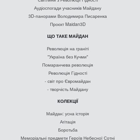
Аудіоспогади учасників Майдану
3D-панорами Володимира Писаренка
Проєкт Maidan3D
ЩО ТАКЕ МАЙДАН
Революція на граніті
"Україна без Кучми"
Помаранчева революція
Революція Гідності
- світ про Євромайдан
- творчість Майдану
КОЛЕКЦІЇ
Майдан: усна історія
Агітація
Боротьба
Меморіальні предмети Героїв Небесної Сотні