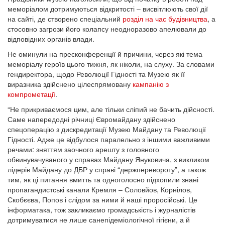
меморіалом дотримуються відкритості – висвітлюють свої дії
на сайті, де створено спеціальний
розділ на час будівництва
, а
стосовно загрози його колапсу неодноразово апелювали до
відповідних органів влади.
Не оминули на пресконференції й причини, через які тема
меморіалу героїв цього тижня, як ніколи, на слуху. За словами
гендиректора, щодо Революції Гідності та Музею як її
виразника здійснено цілеспрямовану
кампанію з
компрометації
.
“Не прикриваємося цим, але тільки сліпий не бачить дійсності.
Саме напередодні річниці Євромайдану здійснено
спецоперацію з дискредитації Музею Майдану та Революції
Гідності. Адже це відбулося паралельно з іншими важливими
речами: зняттям заочного арешту з головного
обвинувачуваного у справах Майдану Януковича, з викликом
лідерів Майдану до ДБР у справі “держперевороту”, а також
тим, як ці питання вмитть та одноголосно підхопили знані
пропагандистські канали Кремля – Соловйов, Корнілов,
Скобєєва, Попов і слідом за ними й наші проросійські. Це
інформатака, тож закликаємо громадськість і журналістів
дотримуватися не лише санепідеміологічної гігієни, а й