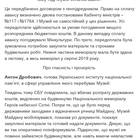
Це передбачено договором з генпідрядником. Право на сплату
авансу визначено двома постановами Кабінету міністрів –
№117 і №1764. І Музей не самостійний у цих рішеннях. Усі
передоплати здійснюються за умови погодження вищого
розпорядника бюджетних коштів. В даному випадку сплату
авансу погоджувало Мінкультури. По-третє, передоплата була
зумовлена потребою закупити матеріали та строками
будівельних робіт. Нижня частина меморіалу мала бути здана
в лютому, а весь меморіал у серпні 2019 року.
Про гласність і прозорість
Антон Дробович
, голова Українського інституту національної
пам’яті, в сфері управління якого перебуває Музей:
Тиждень тому СБУ повідомила, що вбачає розтрату державних
коштів, виділених на будівництво Національного меморіалу
Героїв небесної Сотні. Попри те, що це було перед
державними заходами з відзначення річниці Майдану, Музей
Майдану мобілізувався, показав усі документи, показує
закуплені матеріали та готовий надати документи. Дякую, що
ви так оперативно поінформували. Підкреслю, що музеї не
повинні займатися будівництвом, але навіть маючи невластиві