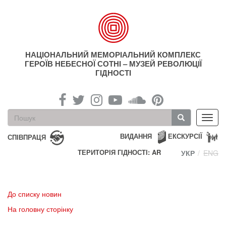
Перейти
до
основного
матеріалу
НАЦІОНАЛЬНИЙ МЕМОРІАЛЬНИЙ КОМПЛЕКС
ГЕРОЇВ НЕБЕСНОЇ СОТНІ – МУЗЕЙ РЕВОЛЮЦІЇ
ГІДНОСТІ
Пошукова
Toggl
форма
navig
Пошук
ВИДАННЯ
ЕКСКУРСІЇ
СПІВПРАЦЯ
ТЕРИТОРІЯ ГІДНОСТІ: AR
УКР
ENG
До списку новин
На головну сторінку