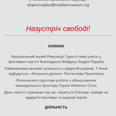
stopcorruption@maidanmuseum.org
Назустріч свободі!
НОВИНИ
Національний музей Революції Гідності взяв участь у
фестивалі пам'яті Коменданта Майдану Андрія Парубія
Найважливіші виклики сучасності у відкритій розмові. У Києві
відбудуться «Актуальні діалоги» Ростислава Прокопюка
Розпочалися підготовчі роботи з облаштування
меморіального простору Героїв Небесної Сотні
День памʼяті страчених під час теракту в Оленівці: прийди на
відкриття виставки та вшануй героїв
ДІЯЛЬНІСТЬ