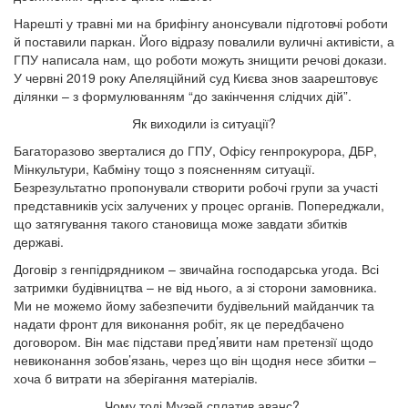
Нарешті у травні ми на брифінгу анонсували підготовчі роботи
й поставили паркан. Його відразу повалили вуличні активісти, а
ГПУ написала нам, що роботи можуть знищити речові докази.
У червні 2019 року Апеляційний суд Києва знов заарештовує
ділянки – з формулюванням “до закінчення слідчих дій”.
Як виходили із ситуації?
Багаторазово зверталися до ГПУ, Офісу генпрокурора, ДБР,
Мінкультури, Кабміну тощо з поясненням ситуації.
Безрезультатно пропонували створити робочі групи за участі
представників усіх залучених у процес органів. Попереджали,
що затягування такого становища може завдати збитків
державі.
Договір з генпідрядником – звичайна господарська угода. Всі
затримки будівництва – не від нього, а зі сторони замовника.
Ми не можемо йому забезпечити будівельний майданчик та
надати фронт для виконання робіт, як це передбачено
договором. Він має підстави пред’явити нам претензії щодо
невиконання зобов’язань, через що він щодня несе збитки –
хоча б витрати на зберігання матеріалів.
Чому тоді Музей сплатив аванс?