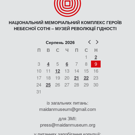
НАЦІОНАЛЬНИЙ МЕМОРІАЛЬНИЙ КОМПЛЕКС ГЕРОЇВ
НЕБЕСНОЇ СОТНІ – МУЗЕЙ РЕВОЛЮЦІЇ ГІДНОСТІ
Попер
Наст
Серпень 2026
П
В
С
Ч
П
С
Н
1
2
3
4
5
6
7
8
9
10
11
12
13
14
15
16
17
18
19
20
21
22
23
24
25
26
27
28
29
30
31
із загальних питань:
maidanmuseum@gmail.com
для ЗМІ:
press@maidanmuseum.org
у питаннях запобігання корупції: