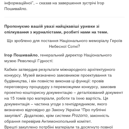
інформаційної”, – сказав на завершення зустрічі Ігор
Пошивайло.
Пропонуємо вашій увазі найцікавіші уривки зі
спілкування з журналістами, розбиті нами на теми.
Що зроблено для постання Національного меморіалу Героїв
Небесної Сотні?
Ігор Пошивайло
, генеральний директор Національного
музею Революції Гідності:
Кабмін затвердив результати міжнародного архітектурного
конкурсу. Музей визначено замовником проектування та
будівництва, і він повністю виконав ці функції: провів
переговорну процедуру з переможцями конкурсу, замовив
проектно-кошторисну документацію – деталізований документ
на 15 томів про матеріали, роботи та їхню вартість. Ця
документація – частина угоди з генпідрядником, якого
визначено відповідно до Закону України “Про публічні
закупівлі”. Додатково, крім системи
Prozorro
, законність
обрання перевірив Антимонопольний комітет.
Врешті закуплено потрбіні матеріали та досягнуто повної