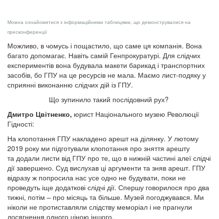
Можна ознайомитися з інформаційними таблицями, що демонструвалися на
пресконференції
Можливо, в чомусь і пощастило, що саме ця компанія. Вона
багато допомагає. Навіть самій Генпрокуратурі. Для слідчих
експериментів вона будувала макети барикад і транспортних
засобів, бо ГПУ на це ресурсів не мала. Маємо лист-подяку у
сприянні виконанню слідчих дій із ГПУ.
Що зупинило такий послідовний рух?
Дмитро Цвітненко,
юрист Національного музею Революції
Гідності:
На клопотання ГПУ накладено арешт на ділянку. У лютому
2019 року ми підготували клопотання про зняття арешту
та додали листи від ГПУ про те, що в нижній частині алеї слідчі
дії завершено. Суд вислухав ці аргументи та зняв арешт. ГПУ
відразу ж попросила нас усе одно не будувати, поки не
проведуть іще додаткові слідчі дії. Спершу говорилося про два
тижні, потім – про місяць та більше. Музей погоджувався. Ми
ніколи не протиставляли слідству меморіал і не прагнули
досягнення одного ціною іншого.