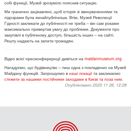
собі функції, Музей зрозуміло пояснив ситуацію.
Ми гранично зацікавлені, щоб історія зі звинуваченнями та
підозрами була якнайпублічніша. Втім, Музей Революції
Гідності закликати до публічності не треба – він сам роками
максимально привертав увагу до проблеми. Документи про
закупівлі в публічному доступі, більшість інших – на сайті.
Решту надають на запити громадян.
Відео всієї пресконферернції дивіться на
maidanmuseum.org
Нагадуємо, що будівництво – лиш одна з покладених на Музей
Майдану функцій. Запрошуємо в
наші локації
та закликаємо
стежити за нашими постійними заходами в Києві та поза ним
.
Опубліковано 2020 11 26, 12:28