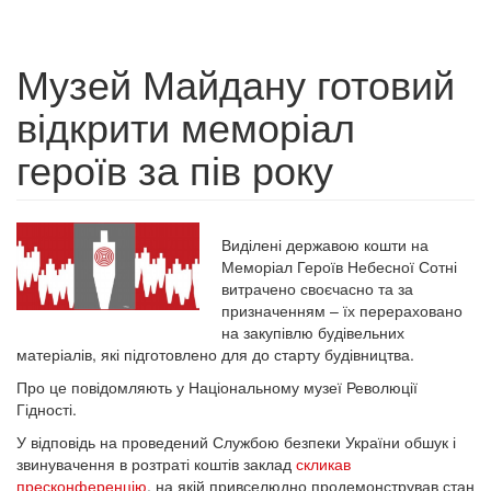
Музей Майдану готовий
відкрити меморіал
героїв за пів року
Виділені державою кошти на
Меморіал Героїв Небесної Сотні
витрачено своєчасно та за
призначенням – їх перераховано
на закупівлю будівельних
матеріалів, які підготовлено для до старту будівництва.
Про це повідомляють у Національному музеї Революції
Гідності.
У відповідь на проведений Службою безпеки України обшук і
звинувачення в розтраті коштів заклад
скликав
пресконференцію
, на якій привселюдно продемонстрував стан