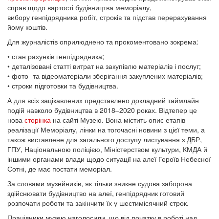
справ щодо вартості будівництва меморіалу,
вибору генпідрядника робіт, строків та підстав перерахування
йому коштів.
Для журналістів оприлюднено та прокоментовано зокрема:
• стан рахунків генпідрядника;
• деталізовані статті витрат на закупівлю матеріалів і послуг;
• фото- та відеоматеріали зберігання закуплених матеріалів;
• строки підготовки та будівництва.
А для всіх зацікавлених представлено докладний таймлайн
подій навколо будівництва в 2018–2020 роках. Відтепер це
нова
сторінка
на сайті Музею. Вона містить опис етапів
реалізації Меморіалу, лінки на тогочасні новини з цієї теми, а
також виставлене для загального доступу листування з ДБР,
ГПУ, Національною поліцією, Міністерством культури, КМДА й
іншими органами влади щодо ситуації на алеї Героїв Небесної
Сотні, де має постати меморіал.
За словами музейників, як тільки зникне судова заборона
здійснювати будівництво на алеї, генпідрядник готовий
розпочати роботи та закінчити їх у шестимісячний строк.
Працівники музею наголосили, що від початку в роботі над