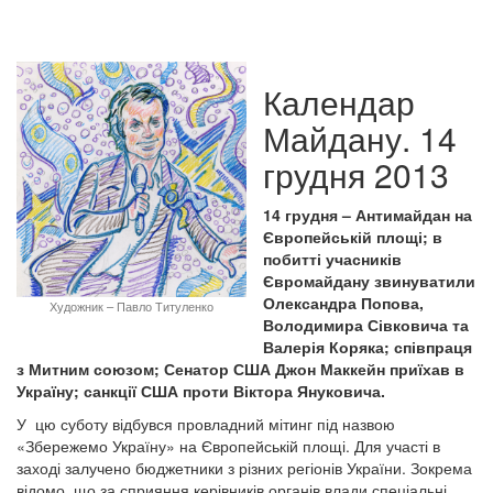
Календар
Майдану. 14
грудня 2013
14 грудня – Антимайдан на
Європейській площі; в
побитті учасників
Євромайдану звинуватили
Олександра Попова,
Художник – Павло Титуленко
Володимира Сівковича та
Валерія Коряка; співпраця
з Митним союзом; Сенатор США Джон Маккейн приїхав в
Україну; санкції США проти Віктора Януковича.
У цю суботу відбувся провладний мітинг під назвою
«Збережемо Україну» на Європейській площі. Для участі в
заході залучено бюджетники з різних регіонів України. Зокрема
відомо, що за сприяння керівників органів влади спеціальні