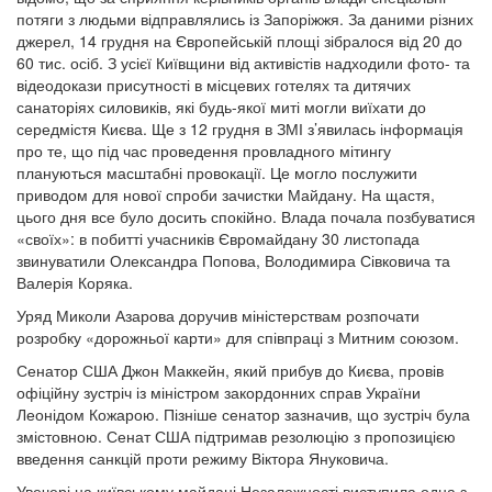
потяги з людьми відправлялись із Запоріжжя. За даними різних
джерел, 14 грудня на Європейській площі зібралося від 20 до
60 тис. осіб. З усієї Київщини від активістів надходили фото- та
відеодокази присутності в місцевих готелях та дитячих
санаторіях силовиків, які будь-якої миті могли виїхати до
середмістя Києва. Ще з 12 грудня в ЗМІ з’явилась інформація
про те, що під час проведення провладного мітингу
плануються масштабні провокації. Це могло послужити
приводом для нової спроби зачистки Майдану. На щастя,
цього дня все було досить спокійно. Влада почала позбуватися
«своїх»: в побитті учасників Євромайдану 30 листопада
звинуватили Олександра Попова, Володимира Сівковича та
Валерія Коряка.
Уряд Миколи Азарова доручив міністерствам розпочати
розробку «дорожньої карти» для співпраці з Митним союзом.
Сенатор США Джон Маккейн, який прибув до Києва, провів
офіційну зустріч із міністром закордонних справ України
Леонідом Кожарою. Пізніше сенатор зазначив, що зустріч була
змістовною. Сенат США підтримав резолюцію з пропозицією
введення санкцій проти режиму Віктора Януковича.
Увечері на київському майдані Незалежності виступила одна з