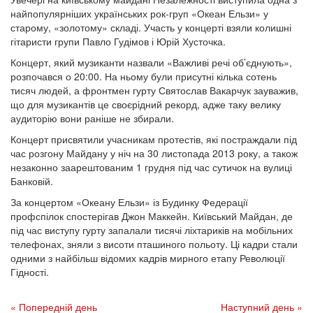
найпопулярніших українських рок-груп «Океан Ельзи» у
старому, «золотому» складі. Участь у концерті взяли колишні
гітаристи групи Павло Гудімов і Юрій Хусточка.
Концерт, який музиканти назвали «Важливі речі об’єднують»,
розпочався о 20:00. На ньому були присутні кілька сотень
тисяч людей, а фронтмен гурту Святослав Вакарчук зауважив,
що для музикантів це своєрідний рекорд, адже таку велику
аудиторію вони раніше не збирали.
Концерт присвятили учасникам протестів, які постраждали під
час розгону Майдану у ніч на 30 листопада 2013 року, а також
незаконно заарештованим 1 грудня під час сутичок на вулиці
Банковій.
За концертом «Океану Ельзи» із Будинку Федерації
профспілок спостерігав Джон Маккейн. Київський Майдан, де
під час виступу гурту запалали тисячі ліхтариків на мобільних
телефонах, зняли з висоти пташиного польоту. Ці кадри стали
одними з найбільш відомих кадрів мирного етапу Революції
Гідності.
« Попередній день
Наступний день »