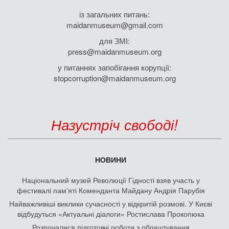
із загальних питань:
maidanmuseum@gmail.com
для ЗМІ:
press@maidanmuseum.org
у питаннях запобігання корупції:
stopcorruption@maidanmuseum.org
Назустріч свободі!
НОВИНИ
Національний музей Революції Гідності взяв участь у
фестивалі пам'яті Коменданта Майдану Андрія Парубія
Найважливіші виклики сучасності у відкритій розмові. У Києві
відбудуться «Актуальні діалоги» Ростислава Прокопюка
Розпочалися підготовчі роботи з облаштування