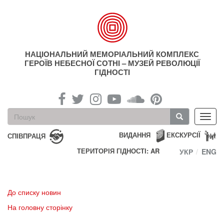
Перейти
до
основного
матеріалу
НАЦІОНАЛЬНИЙ МЕМОРІАЛЬНИЙ КОМПЛЕКС
ГЕРОЇВ НЕБЕСНОЇ СОТНІ – МУЗЕЙ РЕВОЛЮЦІЇ
ГІДНОСТІ
Пошукова
Toggl
форма
navig
Пошук
ВИДАННЯ
ЕКСКУРСІЇ
СПІВПРАЦЯ
ТЕРИТОРІЯ ГІДНОСТІ: AR
УКР
ENG
До списку новин
На головну сторінку