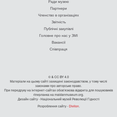
Ради музею
Партнери
Членство в організаціях
Звітність
Публічні закупівлі
Головне про нас у ЗМІ
Вакансії
Співпраця
© & CC BY 4.0
Матеріали на цьому сайті захищені законодавством, у тому числі
законами про авторське право.
При передруку на iнтернет-сайтах обов’язкова відкрита для пошуковиків
гiперланка на maidanmuseum.org.
Дизайн сайту - Національний музей Революції Гідності
Розроблення сайту -
Divilon
.