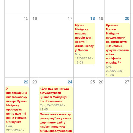
15
16
17
18
19
20
Музей
Проєкти
Майдану
Музею
вперше
Майдану
провів для
представили
освітян
на симпозіумі
літню школу
«Найбільш
у Львові
документована
Чтв,
війна:
18/06/2026 -
поліфонія
13:08
оповідей»
Суб,
20/06/2026 -
13:56
22
23
24
25
26
27
У
«Для нас це нагода
Інформаційно-
актуалізувати
виставковому
цінності Майдану» -
центрі Музею
Ігор Пошивайло
Майдану
Срд, 24/06/2026 -
проведуть
13:45
вечір пам’яті
Оголошення початку
воїна Романа
реєстрації на участь
Орищенка
щорічному забігу
Пон,
пам’яті полеглих
22/06/2026 -
військовослужбовців