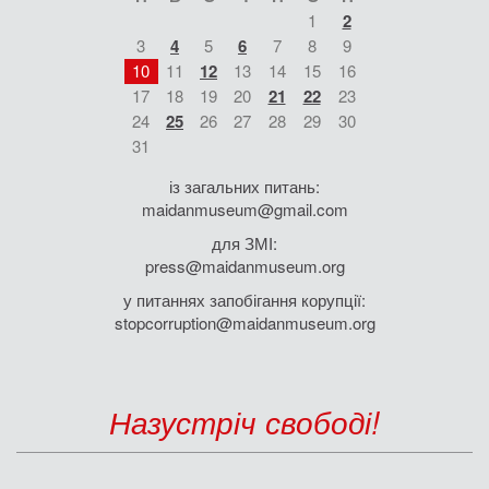
1
2
3
4
5
6
7
8
9
10
11
12
13
14
15
16
17
18
19
20
21
22
23
24
25
26
27
28
29
30
31
із загальних питань:
maidanmuseum@gmail.com
для ЗМІ:
press@maidanmuseum.org
у питаннях запобігання корупції:
stopcorruption@maidanmuseum.org
Назустріч свободі!