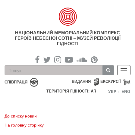
Перейти
до
основного
матеріалу
НАЦІОНАЛЬНИЙ МЕМОРІАЛЬНИЙ КОМПЛЕКС
ГЕРОЇВ НЕБЕСНОЇ СОТНІ – МУЗЕЙ РЕВОЛЮЦІЇ
ГІДНОСТІ
Пошукова
Toggl
форма
navig
Пошук
ВИДАННЯ
ЕКСКУРСІЇ
СПІВПРАЦЯ
ТЕРИТОРІЯ ГІДНОСТІ: AR
УКР
ENG
До списку новин
На головну сторінку