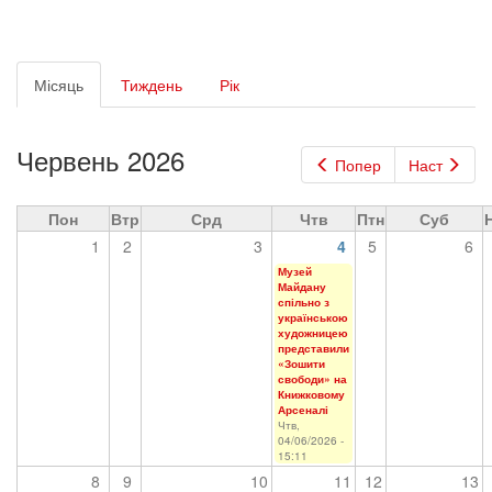
Первинні
Місяць
(активна
Тиждень
Рік
вкладки
вкладка)
Червень 2026
Попер
Наст
Пон
Втр
Срд
Чтв
Птн
Суб
1
2
3
4
5
6
Музей
Майдану
спільно з
українською
художницею
представили
«Зошити
свободи» на
Книжковому
Арсеналі
Чтв,
04/06/2026 -
15:11
8
9
10
11
12
13