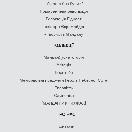
"Україна без Кучми"
Помаранчева революція
Революція Гідності
- світ про Євромайдан
- творчість Майдану
КОЛЕКЦІЇ
Майдан: усна історія
Агітація
Боротьба
Меморіальні предмети Героїв Небесної Сотні
Творчість
Символіка
[МАЙДАН У КНИЖКАХ]
ПРО НАС
Контакти