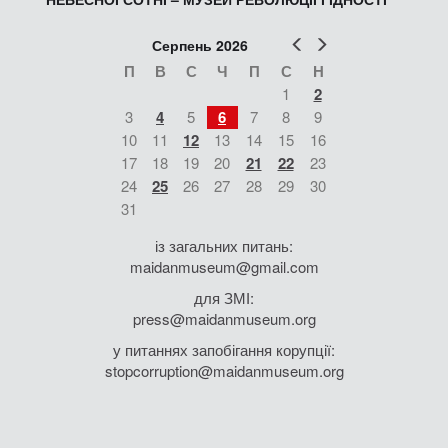
Попер
Наст
Серпень 2026
П
В
С
Ч
П
С
Н
1
2
3
4
5
6
7
8
9
10
11
12
13
14
15
16
17
18
19
20
21
22
23
24
25
26
27
28
29
30
31
із загальних питань:
maidanmuseum@gmail.com
для ЗМІ:
press@maidanmuseum.org
у питаннях запобігання корупції:
stopcorruption@maidanmuseum.org