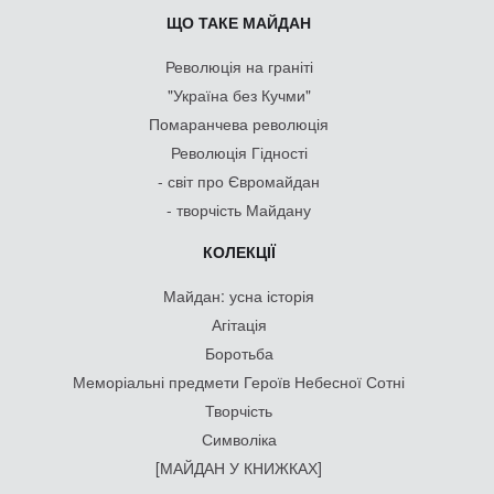
ЩО ТАКЕ МАЙДАН
Революція на граніті
"Україна без Кучми"
Помаранчева революція
Революція Гідності
- світ про Євромайдан
- творчість Майдану
КОЛЕКЦІЇ
Майдан: усна історія
Агітація
Боротьба
Меморіальні предмети Героїв Небесної Сотні
Творчість
Символіка
[МАЙДАН У КНИЖКАХ]