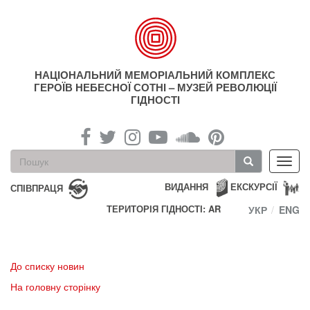
Перейти
до
основного
матеріалу
НАЦІОНАЛЬНИЙ МЕМОРІАЛЬНИЙ КОМПЛЕКС
ГЕРОЇВ НЕБЕСНОЇ СОТНІ – МУЗЕЙ РЕВОЛЮЦІЇ
ГІДНОСТІ
Пошукова
Toggl
форма
navig
Пошук
ВИДАННЯ
ЕКСКУРСІЇ
СПІВПРАЦЯ
ТЕРИТОРІЯ ГІДНОСТІ: AR
УКР
ENG
До списку новин
На головну сторінку