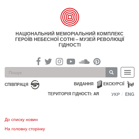
Перейти
до
основного
матеріалу
НАЦІОНАЛЬНИЙ МЕМОРІАЛЬНИЙ КОМПЛЕКС
ГЕРОЇВ НЕБЕСНОЇ СОТНІ – МУЗЕЙ РЕВОЛЮЦІЇ
ГІДНОСТІ
Пошукова
Toggl
форма
navig
Пошук
ВИДАННЯ
ЕКСКУРСІЇ
СПІВПРАЦЯ
ТЕРИТОРІЯ ГІДНОСТІ: AR
УКР
ENG
До списку новин
На головну сторінку