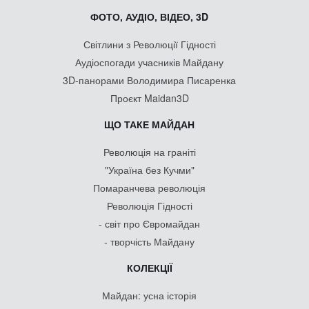
ФОТО, АУДІО, ВІДЕО, 3D
Світлини з Революції Гідності
Аудіоспогади учасників Майдану
3D-панорами Володимира Писаренка
Проєкт Maidan3D
ЩО ТАКЕ МАЙДАН
Революція на граніті
"Україна без Кучми"
Помаранчева революція
Революція Гідності
- світ про Євромайдан
- творчість Майдану
КОЛЕКЦІЇ
Майдан: усна історія