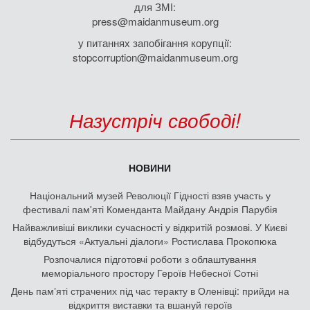
для ЗМІ:
press@maidanmuseum.org
у питаннях запобігання корупції:
stopcorruption@maidanmuseum.org
Назустріч свободі!
НОВИНИ
Національний музей Революції Гідності взяв участь у
фестивалі пам'яті Коменданта Майдану Андрія Парубія
Найважливіші виклики сучасності у відкритій розмові. У Києві
відбудуться «Актуальні діалоги» Ростислава Прокопюка
Розпочалися підготовчі роботи з облаштування
меморіального простору Героїв Небесної Сотні
День памʼяті страчених під час теракту в Оленівці: прийди на
відкриття виставки та вшануй героїв