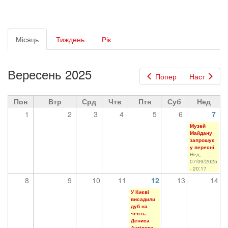
Первинні
Місяць
(активна
Тиждень
Рік
вкладки
вкладка)
Вересень 2025
Попер
Наст
Пон
Втр
Срд
Чтв
Птн
Суб
Нед
1
2
3
4
5
6
7
Музей
Майдану
запрошує
у вересні
Нед,
07/09/2025
- 20:17
8
9
10
11
12
13
14
У Києві
висадили
дуб на
честь
Дениса
Антіпова