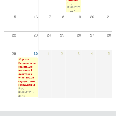
Птн,
12/09/2025
- 10:27
15
16
17
18
19
20
21
22
23
24
25
26
27
28
29
30
1
2
3
4
5
35 років
Революції на
граніті. Дві
виставки і
дискусія з
учасниками
студентського
голодування
Втр,
30/09/2025 -
21:47