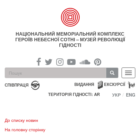
Перейти
до
основного
матеріалу
НАЦІОНАЛЬНИЙ МЕМОРІАЛЬНИЙ КОМПЛЕКС
ГЕРОЇВ НЕБЕСНОЇ СОТНІ – МУЗЕЙ РЕВОЛЮЦІЇ
ГІДНОСТІ
Пошукова
Toggl
форма
navig
Пошук
ВИДАННЯ
ЕКСКУРСІЇ
СПІВПРАЦЯ
ТЕРИТОРІЯ ГІДНОСТІ: AR
УКР
ENG
До списку новин
На головну сторінку