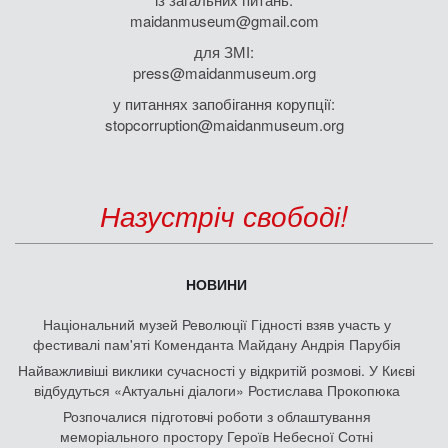
maidanmuseum@gmail.com
для ЗМІ:
press@maidanmuseum.org
у питаннях запобігання корупції:
stopcorruption@maidanmuseum.org
Назустріч свободі!
НОВИНИ
Національний музей Революції Гідності взяв участь у
фестивалі пам'яті Коменданта Майдану Андрія Парубія
Найважливіші виклики сучасності у відкритій розмові. У Києві
відбудуться «Актуальні діалоги» Ростислава Прокопюка
Розпочалися підготовчі роботи з облаштування
меморіального простору Героїв Небесної Сотні