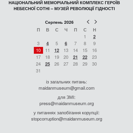
НАЦІОНАЛЬНИЙ МЕМОРІАЛЬНИЙ КОМПЛЕКС ГЕРОЇВ
НЕБЕСНОЇ СОТНІ – МУЗЕЙ РЕВОЛЮЦІЇ ГІДНОСТІ
Попер
Наст
Серпень 2026
П
В
С
Ч
П
С
Н
1
2
3
4
5
6
7
8
9
10
11
12
13
14
15
16
17
18
19
20
21
22
23
24
25
26
27
28
29
30
31
із загальних питань:
maidanmuseum@gmail.com
для ЗМІ:
press@maidanmuseum.org
у питаннях запобігання корупції:
stopcorruption@maidanmuseum.org