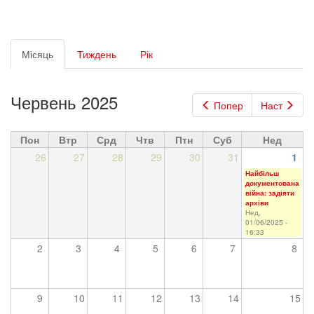
Первинні
Місяць
(активна
Тиждень
Рік
вкладки
вкладка)
Червень 2025
Попер
Наст
Пон
Втр
Срд
Чтв
Птн
Суб
Нед
26
27
28
29
30
31
1
Найбільш
документована
війна: задіяти
архіви
Нед,
01/06/2025 -
16:33
2
3
4
5
6
7
8
9
10
11
12
13
14
15