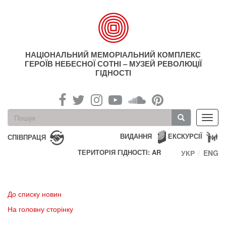
Перейти
до
основного
матеріалу
НАЦІОНАЛЬНИЙ МЕМОРІАЛЬНИЙ КОМПЛЕКС
ГЕРОЇВ НЕБЕСНОЇ СОТНІ – МУЗЕЙ РЕВОЛЮЦІЇ
ГІДНОСТІ
Пошукова
Toggl
форма
navig
Пошук
ВИДАННЯ
ЕКСКУРСІЇ
СПІВПРАЦЯ
ТЕРИТОРІЯ ГІДНОСТІ: AR
УКР
ENG
До списку новин
На головну сторінку