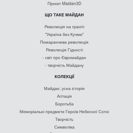
Проєкт Maidan3D
ЩО ТАКЕ МАЙДАН
Революція на граніті
"Україна без Кучми"
Помаранчева революція
Революція Гідності
- світ про Євромайдан
- творчість Майдану
КОЛЕКЦІЇ
Майдан: усна історія
Агітація
Боротьба
Меморіальні предмети Героїв Небесної Сотні
Творчість
Символіка