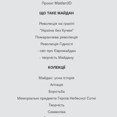
Проєкт Maidan3D
ЩО ТАКЕ МАЙДАН
Революція на граніті
"Україна без Кучми"
Помаранчева революція
Революція Гідності
- світ про Євромайдан
- творчість Майдану
КОЛЕКЦІЇ
Майдан: усна історія
Агітація
Боротьба
Меморіальні предмети Героїв Небесної Сотні
Творчість
Символіка