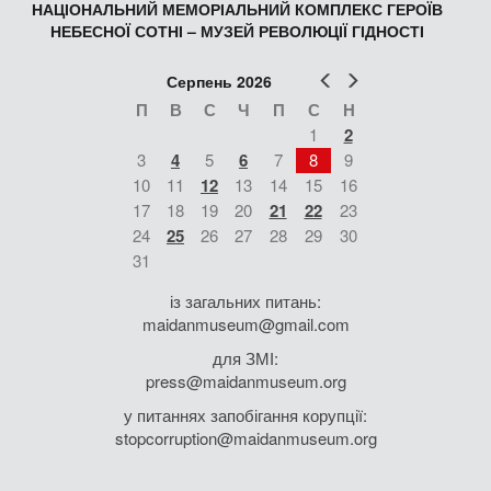
НАЦІОНАЛЬНИЙ МЕМОРІАЛЬНИЙ КОМПЛЕКС ГЕРОЇВ
НЕБЕСНОЇ СОТНІ – МУЗЕЙ РЕВОЛЮЦІЇ ГІДНОСТІ
Попер
Наст
Серпень 2026
П
В
С
Ч
П
С
Н
1
2
3
4
5
6
7
8
9
10
11
12
13
14
15
16
17
18
19
20
21
22
23
24
25
26
27
28
29
30
31
із загальних питань:
maidanmuseum@gmail.com
для ЗМІ:
press@maidanmuseum.org
у питаннях запобігання корупції:
stopcorruption@maidanmuseum.org