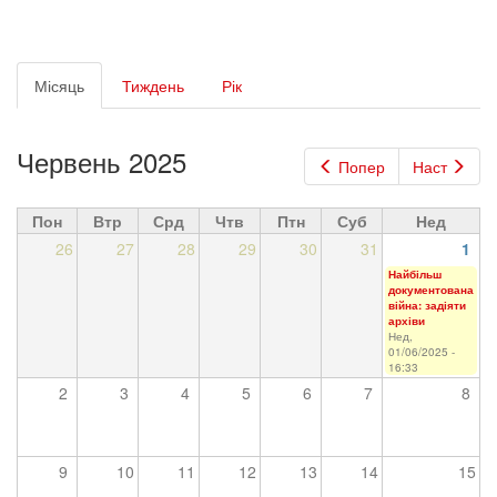
Первинні
Місяць
(активна
Тиждень
Рік
вкладки
вкладка)
Червень 2025
Попер
Наст
Пон
Втр
Срд
Чтв
Птн
Суб
Нед
26
27
28
29
30
31
1
Найбільш
документована
війна: задіяти
архіви
Нед,
01/06/2025 -
16:33
2
3
4
5
6
7
8
9
10
11
12
13
14
15