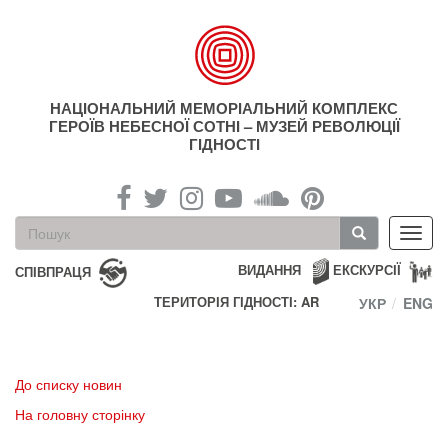
Перейти
до
основного
матеріалу
НАЦІОНАЛЬНИЙ МЕМОРІАЛЬНИЙ КОМПЛЕКС
ГЕРОЇВ НЕБЕСНОЇ СОТНІ – МУЗЕЙ РЕВОЛЮЦІЇ
ГІДНОСТІ
Пошукова
Toggl
форма
navig
Пошук
ВИДАННЯ
ЕКСКУРСІЇ
СПІВПРАЦЯ
ТЕРИТОРІЯ ГІДНОСТІ: AR
УКР
ENG
До списку новин
На головну сторінку