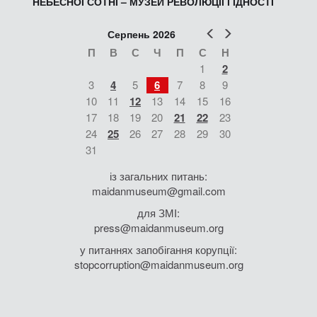
НЕБЕСНОЇ СОТНІ – МУЗЕЙ РЕВОЛЮЦІЇ ГІДНОСТІ
Попер
Наст
Серпень 2026
П
В
С
Ч
П
С
Н
1
2
3
4
5
6
7
8
9
10
11
12
13
14
15
16
17
18
19
20
21
22
23
24
25
26
27
28
29
30
31
із загальних питань:
maidanmuseum@gmail.com
для ЗМІ:
press@maidanmuseum.org
у питаннях запобігання корупції:
stopcorruption@maidanmuseum.org