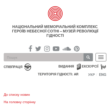
Перейти
до
основного
матеріалу
НАЦІОНАЛЬНИЙ МЕМОРІАЛЬНИЙ КОМПЛЕКС
ГЕРОЇВ НЕБЕСНОЇ СОТНІ – МУЗЕЙ РЕВОЛЮЦІЇ
ГІДНОСТІ
Пошукова
Toggl
форма
navig
Пошук
ВИДАННЯ
ЕКСКУРСІЇ
СПІВПРАЦЯ
ТЕРИТОРІЯ ГІДНОСТІ: AR
УКР
ENG
До списку новин
На головну сторінку