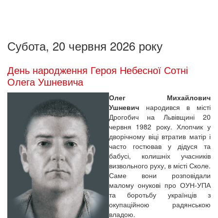
Субота, 20 червня 2026 року
День народження Героя Небесної Сотні
Олега Ушневича
Олег Михайлович
Ушневич
народився в місті
Дрогобич на Львівщині 20
червня 1982 року. Хлопчик у
дворічному віці втратив матір і
часто гостював у дідуся та
бабусі, колишніх учасників
визвольного руху, в місті Сколе.
Саме вони розповідали
малому онукові про ОУН-УПА
та боротьбу українців з
окупаційною радянською
владою.