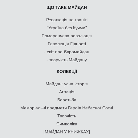
ЩО ТАКЕ МАЙДАН
Революція на граніті
"Україна без Кучми"
Помаранчева революція
Революція Гідності
- світ про Євромайдан
- творчість Майдану
КОЛЕКЦІЇ
Майдан: усна історія
Агітація
Боротьба
Меморіальні предмети Героїв Небесної Сотні
Творчість
Символіка
[МАЙДАН У КНИЖКАХ]