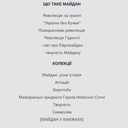
ЩО ТАКЕ МАЙДАН
Революція на граніті
"Україна без Кучми"
Помаранчева революція
Революція Гідності
- світ про Євромайдан
- творчість Майдану
КОЛЕКЦІЇ
Майдан: усна історія
Агітація
Боротьба
Меморіальні предмети Героїв Небесної Сотні
Творчість
Символіка
[МАЙДАН У КНИЖКАХ]