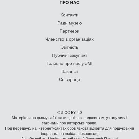
ПРО НАС
Контакти
Ради музею
Партнери
Членство в організаціях
Звітність
Публічні закупівлі
Головне про нас у ЗМІ
Вакансії
Співпраця
© & CC BY 4.0
Матеріали на цьому сайті захищені законодавством, у тому числі
законами про авторське право.
При передруку на iнтернет-сайтах обов’язкова відкрита для пошуковиків
гiперланка на maidanmuseum.org.
Дизайн сайту - Національний музей Революції Гідності