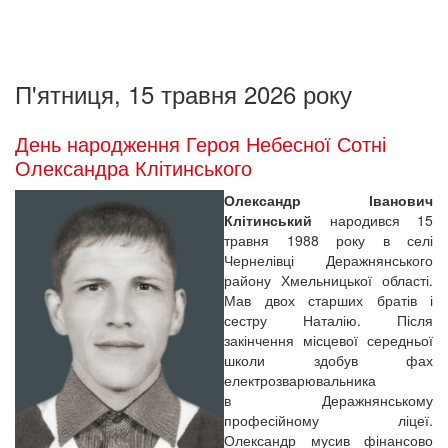
П'ятниця, 15 травня 2026 року
День народження Героя Небесної Сотні
Олександра Клітинського
Олександр Іванович
Клітинський
народився 15
травня 1988 року в селі
Чернелівці Деражнянського
району Хмельницької області.
Мав двох старших братів і
сестру Наталію. Після
закінчення місцевої середньої
школи здобув фах
електрозварювальника
в Деражнянському
професійному ліцеї.
Олександр мусив фінансово