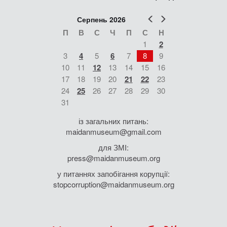
Попер
Наст
Серпень 2026
П
В
С
Ч
П
С
Н
1
2
3
4
5
6
7
8
9
10
11
12
13
14
15
16
17
18
19
20
21
22
23
24
25
26
27
28
29
30
31
із загальних питань:
maidanmuseum@gmail.com
для ЗМІ:
press@maidanmuseum.org
у питаннях запобігання корупції:
stopcorruption@maidanmuseum.org