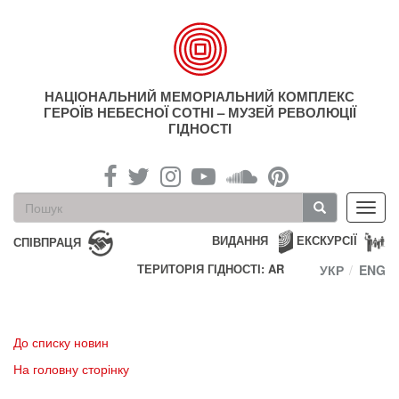
Перейти
до
основного
матеріалу
НАЦІОНАЛЬНИЙ МЕМОРІАЛЬНИЙ КОМПЛЕКС
ГЕРОЇВ НЕБЕСНОЇ СОТНІ – МУЗЕЙ РЕВОЛЮЦІЇ
ГІДНОСТІ
Пошукова
Toggl
форма
navig
Пошук
ВИДАННЯ
ЕКСКУРСІЇ
СПІВПРАЦЯ
ТЕРИТОРІЯ ГІДНОСТІ: AR
УКР
ENG
До списку новин
На головну сторінку