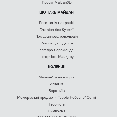
Проєкт Maidan3D
ЩО ТАКЕ МАЙДАН
Революція на граніті
"Україна без Кучми"
Помаранчева революція
Революція Гідності
- світ про Євромайдан
- творчість Майдану
КОЛЕКЦІЇ
Майдан: усна історія
Агітація
Боротьба
Меморіальні предмети Героїв Небесної Сотні
Творчість
Символіка