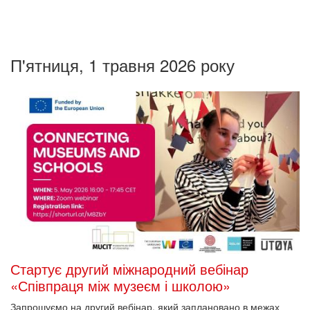
П'ятниця, 1 травня 2026 року
Стартує другий міжнародний вебінар
«Співпраця між музеєм і школою»
Запрошуємо на другий вебінар, який заплановано в межах