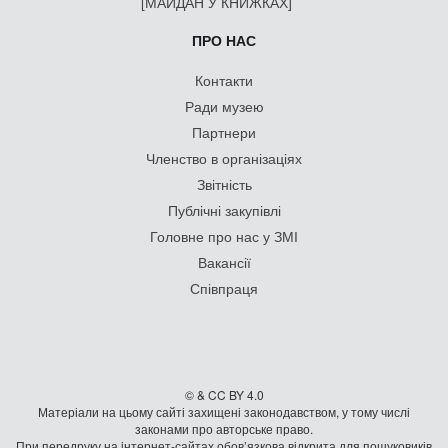
[МАЙДАН У КНИЖКАХ]
ПРО НАС
Контакти
Ради музею
Партнери
Членство в організаціях
Звітність
Публічні закупівлі
Головне про нас у ЗМІ
Вакансії
Співпраця
© & CC BY 4.0
Матеріали на цьому сайті захищені законодавством, у тому числі
законами про авторське право.
При передруку на iнтернет-сайтах обов’язкова відкрита для пошуковиків