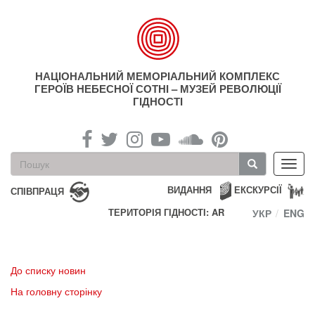
Перейти
до
основного
матеріалу
НАЦІОНАЛЬНИЙ МЕМОРІАЛЬНИЙ КОМПЛЕКС
ГЕРОЇВ НЕБЕСНОЇ СОТНІ – МУЗЕЙ РЕВОЛЮЦІЇ
ГІДНОСТІ
Пошукова
Toggl
форма
navig
Пошук
ВИДАННЯ
ЕКСКУРСІЇ
СПІВПРАЦЯ
ТЕРИТОРІЯ ГІДНОСТІ: AR
УКР
ENG
До списку новин
На головну сторінку