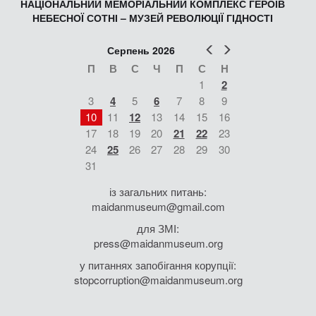
НАЦІОНАЛЬНИЙ МЕМОРІАЛЬНИЙ КОМПЛЕКС ГЕРОЇВ
НЕБЕСНОЇ СОТНІ – МУЗЕЙ РЕВОЛЮЦІЇ ГІДНОСТІ
Попер
Наст
Серпень 2026
П
В
С
Ч
П
С
Н
1
2
3
4
5
6
7
8
9
10
11
12
13
14
15
16
17
18
19
20
21
22
23
24
25
26
27
28
29
30
31
із загальних питань:
maidanmuseum@gmail.com
для ЗМІ:
press@maidanmuseum.org
у питаннях запобігання корупції:
stopcorruption@maidanmuseum.org