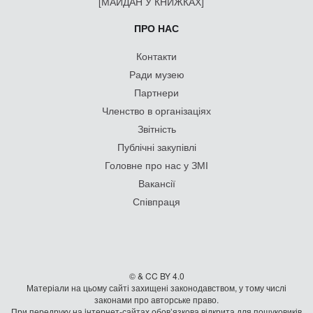
[МАЙДАН У КНИЖКАХ]
ПРО НАС
Контакти
Ради музею
Партнери
Членство в організаціях
Звітність
Публічні закупівлі
Головне про нас у ЗМІ
Вакансії
Співпраця
© & CC BY 4.0
Матеріали на цьому сайті захищені законодавством, у тому числі
законами про авторське право.
При передруку на iнтернет-сайтах обов’язкова відкрита для пошуковиків