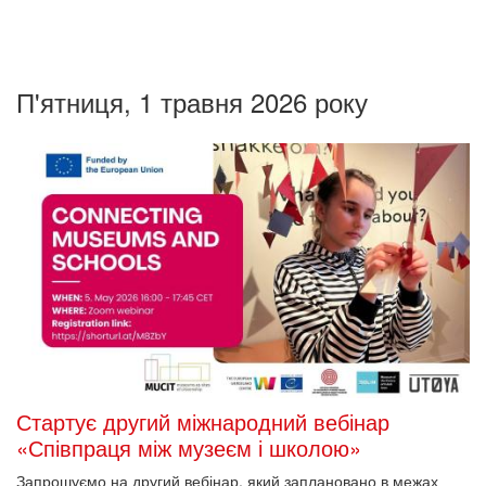
П'ятниця, 1 травня 2026 року
Стартує другий міжнародний вебінар
«Співпраця між музеєм і школою»
Запрошуємо на другий вебінар, який заплановано в межах