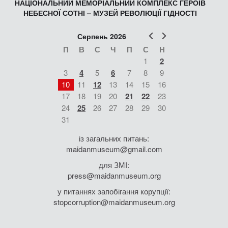
НАЦІОНАЛЬНИЙ МЕМОРІАЛЬНИЙ КОМПЛЕКС ГЕРОЇВ
НЕБЕСНОЇ СОТНІ – МУЗЕЙ РЕВОЛЮЦІЇ ГІДНОСТІ
Попер
Наст
Серпень 2026
П
В
С
Ч
П
С
Н
1
2
3
4
5
6
7
8
9
10
11
12
13
14
15
16
17
18
19
20
21
22
23
24
25
26
27
28
29
30
31
із загальних питань:
maidanmuseum@gmail.com
для ЗМІ:
press@maidanmuseum.org
у питаннях запобігання корупції:
stopcorruption@maidanmuseum.org