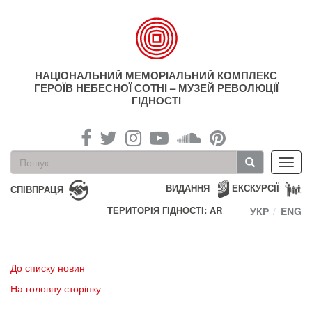
Перейти
до
основного
матеріалу
НАЦІОНАЛЬНИЙ МЕМОРІАЛЬНИЙ КОМПЛЕКС
ГЕРОЇВ НЕБЕСНОЇ СОТНІ – МУЗЕЙ РЕВОЛЮЦІЇ
ГІДНОСТІ
Пошукова
Toggl
форма
navig
Пошук
ВИДАННЯ
ЕКСКУРСІЇ
СПІВПРАЦЯ
ТЕРИТОРІЯ ГІДНОСТІ: AR
УКР
ENG
До списку новин
На головну сторінку