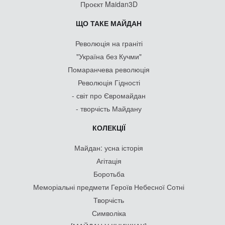
Проєкт Maidan3D
ЩО ТАКЕ МАЙДАН
Революція на граніті
"Україна без Кучми"
Помаранчева революція
Революція Гідності
- світ про Євромайдан
- творчість Майдану
КОЛЕКЦІЇ
Майдан: усна історія
Агітація
Боротьба
Меморіальні предмети Героїв Небесної Сотні
Творчість
Символіка