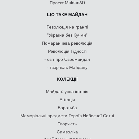
Проєкт Maidan3D
ЩО ТАКЕ МАЙДАН
Революція на граніті
"Україна без Кучми"
Помаранчева революція
Революція Гідності
- світ про Євромайдан
- творчість Майдану
КОЛЕКЦІЇ
Майдан: усна історія
Агітація
Боротьба
Меморіальні предмети Героїв Небесної Сотні
Творчість
Символіка