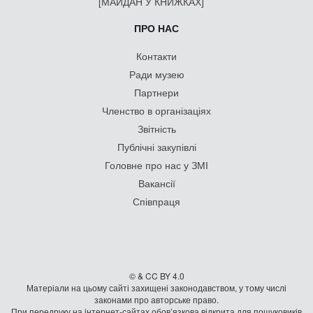
[МАЙДАН У КНИЖКАХ]
ПРО НАС
Контакти
Ради музею
Партнери
Членство в організаціях
Звітність
Публічні закупівлі
Головне про нас у ЗМІ
Вакансії
Співпраця
© & CC BY 4.0
Матеріали на цьому сайті захищені законодавством, у тому числі
законами про авторське право.
При передруку на iнтернет-сайтах обов’язкова відкрита для пошуковиків