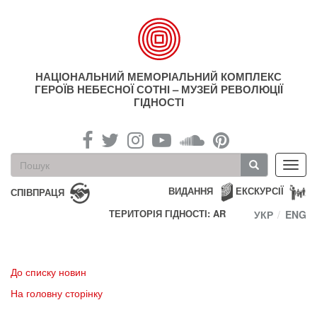
Перейти
до
основного
матеріалу
НАЦІОНАЛЬНИЙ МЕМОРІАЛЬНИЙ КОМПЛЕКС
ГЕРОЇВ НЕБЕСНОЇ СОТНІ – МУЗЕЙ РЕВОЛЮЦІЇ
ГІДНОСТІ
Пошукова
Toggl
форма
navig
Пошук
ВИДАННЯ
ЕКСКУРСІЇ
СПІВПРАЦЯ
ТЕРИТОРІЯ ГІДНОСТІ: AR
УКР
ENG
До списку новин
На головну сторінку