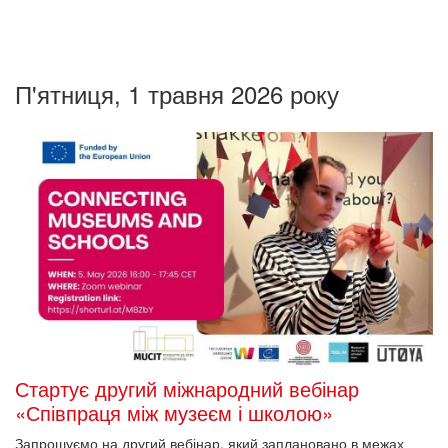
П'ятниця, 1 травня 2026 року
Стартує другий міжнародний вебінар
«Співпраця між музеєм і школою»
Запрошуємо на другий вебінар, який заплановано в межах