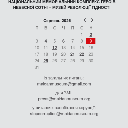
НАЦІОНАЛЬНИЙ МЕМОРІАЛЬНИЙ КОМПЛЕКС ГЕРОЇВ
НЕБЕСНОЇ СОТНІ – МУЗЕЙ РЕВОЛЮЦІЇ ГІДНОСТІ
Попер
Наст
Серпень 2026
П
В
С
Ч
П
С
Н
1
2
3
4
5
6
7
8
9
10
11
12
13
14
15
16
17
18
19
20
21
22
23
24
25
26
27
28
29
30
31
із загальних питань:
maidanmuseum@gmail.com
для ЗМІ:
press@maidanmuseum.org
у питаннях запобігання корупції:
stopcorruption@maidanmuseum.org