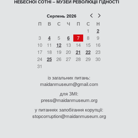
НЕБЕСНОЇ СОТНІ – МУЗЕЙ РЕВОЛЮЦІЇ ГІДНОСТІ
Попер
Наст
Серпень 2026
П
В
С
Ч
П
С
Н
1
2
3
4
5
6
7
8
9
10
11
12
13
14
15
16
17
18
19
20
21
22
23
24
25
26
27
28
29
30
31
із загальних питань:
maidanmuseum@gmail.com
для ЗМІ:
press@maidanmuseum.org
у питаннях запобігання корупції:
stopcorruption@maidanmuseum.org