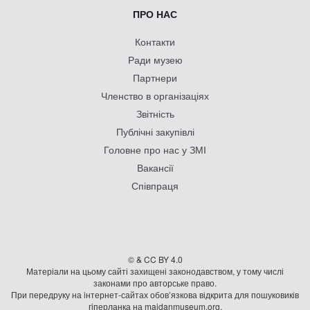
ПРО НАС
Контакти
Ради музею
Партнери
Членство в організаціях
Звітність
Публічні закупівлі
Головне про нас у ЗМІ
Вакансії
Співпраця
© & CC BY 4.0
Матеріали на цьому сайті захищені законодавством, у тому числі
законами про авторське право.
При передруку на iнтернет-сайтах обов’язкова відкрита для пошуковиків
гiперланка на maidanmuseum.org.