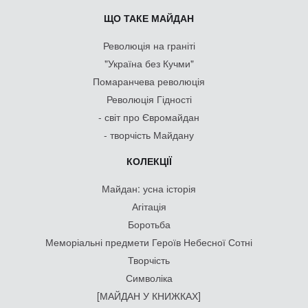
ЩО ТАКЕ МАЙДАН
Революція на граніті
"Україна без Кучми"
Помаранчева революція
Революція Гідності
- світ про Євромайдан
- творчість Майдану
КОЛЕКЦІЇ
Майдан: усна історія
Агітація
Боротьба
Меморіальні предмети Героїв Небесної Сотні
Творчість
Символіка
[МАЙДАН У КНИЖКАХ]