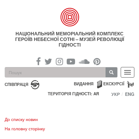
Перейти
до
основного
матеріалу
НАЦІОНАЛЬНИЙ МЕМОРІАЛЬНИЙ КОМПЛЕКС
ГЕРОЇВ НЕБЕСНОЇ СОТНІ – МУЗЕЙ РЕВОЛЮЦІЇ
ГІДНОСТІ
Пошукова
Toggl
форма
navig
Пошук
ВИДАННЯ
ЕКСКУРСІЇ
СПІВПРАЦЯ
ТЕРИТОРІЯ ГІДНОСТІ: AR
УКР
ENG
До списку новин
На головну сторінку