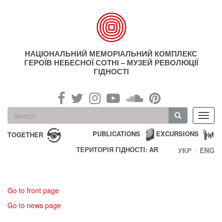
Skip
to
main
content
НАЦІОНАЛЬНИЙ МЕМОРІАЛЬНИЙ КОМПЛЕКС
ГЕРОЇВ НЕБЕСНОЇ СОТНІ – МУЗЕЙ РЕВОЛЮЦІЇ
ГІДНОСТІ
Search
Toggl
form
navig
Search
PUBLICATIONS
EXCURSIONS
TOGETHER
ТЕРИТОРІЯ ГІДНОСТІ: AR
УКР
ENG
Go to front page
Go to news page