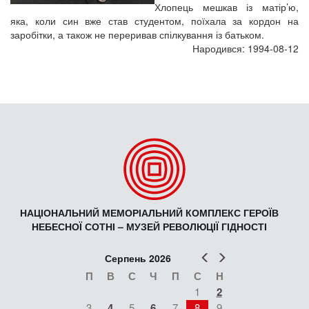
Хлопець мешкав із матір’ю,
яка, коли син вже став студентом, поїхала за кордон на
заробітки, а також не переривав спілкування із батьком.
Народився: 1994-08-12
НАЦІОНАЛЬНИЙ МЕМОРІАЛЬНИЙ КОМПЛЕКС ГЕРОЇВ
НЕБЕСНОЇ СОТНІ – МУЗЕЙ РЕВОЛЮЦІЇ ГІДНОСТІ
Попер
Наст
Серпень 2026
П
В
С
Ч
П
С
Н
1
2
3
4
5
6
7
8
9