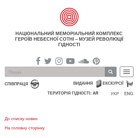
Перейти
до
основного
матеріалу
НАЦІОНАЛЬНИЙ МЕМОРІАЛЬНИЙ КОМПЛЕКС
ГЕРОЇВ НЕБЕСНОЇ СОТНІ – МУЗЕЙ РЕВОЛЮЦІЇ
ГІДНОСТІ
Пошукова
Toggl
форма
navig
Пошук
ВИДАННЯ
ЕКСКУРСІЇ
СПІВПРАЦЯ
ТЕРИТОРІЯ ГІДНОСТІ: AR
УКР
ENG
До списку новин
На головну сторінку