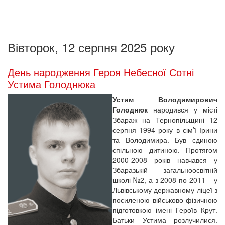
Вівторок, 12 серпня 2025 року
День народження Героя Небесної Сотні
Устима Голоднюка
Устим Володимирович
Голоднюк
народився у місті
Збараж на Тернопільщині 12
серпня 1994 року в сім’ї Ірини
та Володимира. Був єдиною
спільною дитиною. Протягом
2000-2008 років навчався у
Збаразькій загальноосвітній
школі №2, а з 2008 по 2011 – у
Львівському державному ліцеї з
посиленою військово-фізичною
підготовкою імені Героїв Крут.
Батьки Устима розлучилися.