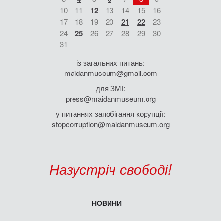
10
11
12
13
14
15
16
17
18
19
20
21
22
23
24
25
26
27
28
29
30
31
із загальних питань:
maidanmuseum@gmail.com
для ЗМІ:
press@maidanmuseum.org
у питаннях запобігання корупції:
stopcorruption@maidanmuseum.org
Назустріч свободі!
НОВИНИ