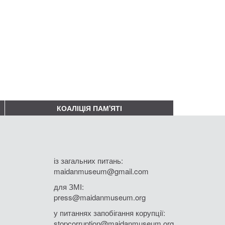
КОАЛІЦІЯ ПАМ'ЯТІ
із загальних питань:
maidanmuseum@gmail.com
для ЗМІ:
press@maidanmuseum.org
у питаннях запобігання корупції:
stopcorruption@maidanmuseum.org