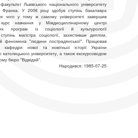
 факультет Львівського національного університету
а Франка. У 2006 році здобув ступінь бакалавра
ісля чого у тому ж самому університеті завершив
 курс навчання у Міждисциплінарному центрі
ьких програм із соціології й культурології
ступінь магістра соціології, захистивши диплом,
ий феномена "людини пострадянської". Працював
м кафедри нової та новітньої історії України
о католицького університету, а також екскурсоводом
ому бюро "Відвідай".
Народився: 1985-07-25