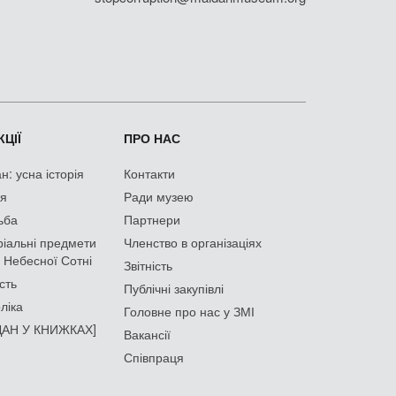
ЦІЇ
ПРО НАС
: усна історія
Контакти
ія
Ради музею
ьба
Партнери
іальні предмети
Членство в організаціях
 Небесної Сотні
Звітність
сть
Публічні закупівлі
ліка
Головне про нас у ЗМІ
АН У КНИЖКАХ]
Вакансії
Співпраця