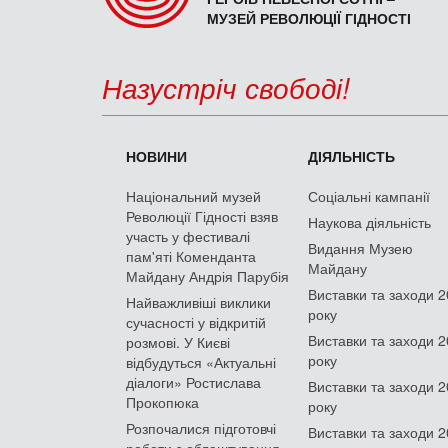
МУЗЕЙ РЕВОЛЮЦІЇ ГІДНОСТІ
Назустріч свободі!
НОВИНИ
ДІЯЛЬНІСТЬ
Національний музей
Соціальні кампанії
Революції Гідності взяв
Наукова діяльність
участь у фестивалі
Видання Музею
пам'яті Коменданта
Майдану
Майдану Андрія Парубія
Виставки та заходи 
Найважливіші виклики
року
сучасності у відкритій
Виставки та заходи 
розмові. У Києві
року
відбудуться «Актуальні
діалоги» Ростислава
Виставки та заходи 
Прокопюка
року
Розпочалися підготовчі
Виставки та заходи 