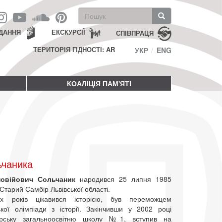
Пошукова
форма
Пошук
ДАННЯ
ЕКСКУРСІЇ
СПІВПРАЦЯ
ТЕРИТОРІЯ ГІДНОСТІ: AR
УКР
ENG
КОАЛІЦІЯ ПАМ'ЯТІ
ьчаника
новійович Сольчаник
народився 25 липня 1985
і Старий Самбір Львівської області.
их років цікавився історією, був переможцем
ької олімпіади з історії. Закінчивши у 2002 році
ірську загальноосвітню школу №1, вступив на