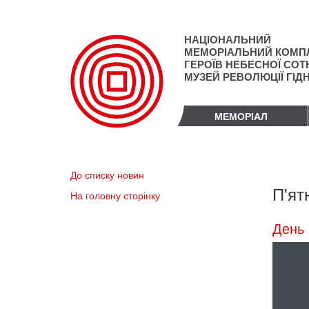
Перейти
до
основного
НАЦІОНАЛЬНИЙ
матеріалу
МЕМОРІАЛЬНИЙ КОМП
ГЕРОЇВ НЕБЕСНОЇ СОТН
МУЗЕЙ РЕВОЛЮЦІЇ ГІД
МЕМОРІАЛ
До списку новин
П'ят
На головну сторінку
День 