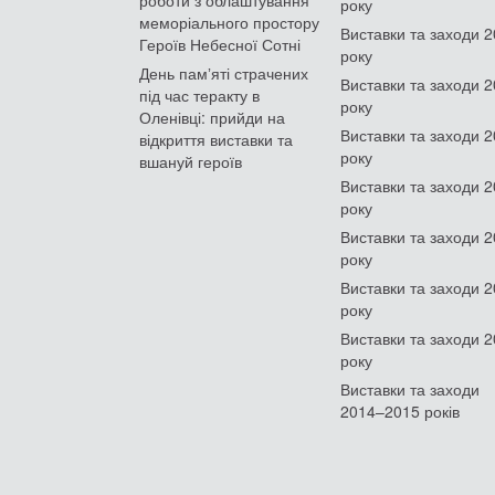
роботи з облаштування
року
меморіального простору
Виставки та заходи 
Героїв Небесної Сотні
року
День памʼяті страчених
Виставки та заходи 
під час теракту в
року
Оленівці: прийди на
Виставки та заходи 
відкриття виставки та
року
вшануй героїв
Виставки та заходи 
року
Виставки та заходи 
року
Виставки та заходи 
року
Виставки та заходи 
року
Виставки та заходи
2014–2015 років