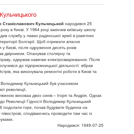
Кульчицького
 Станіславович Кульчицький
народився 25
року в Києві. У 1964 році закінчив київську школу
ив службу у лавах радянської армії в ракетних
 території Болгарії. Щоб отримати власне
у Києві, після одруження десять років
в двірником. Опанував столярну та
праву, одержав навички електрозварювання. Після
олучився до підприємницької діяльності: зібрав
стрів, яка виконувала ремонтні роботи в Києві та
і Володимир Кульчицький був учасником
ої революції.
ужиною виховаа двох синів – Ігоря та Андрія. Однак
 до Революції Гідності Володимир Кульчицький
б подолати горе, почав будувати будинок на
півострові, сподіваючись проводити там час із
нуками.
Народився: 1949-07-25