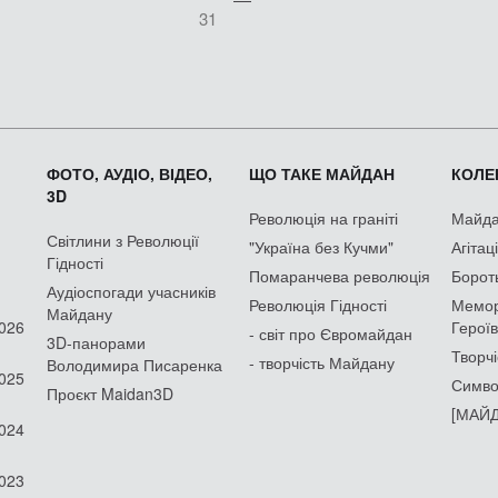
31
ФОТО, АУДІО, ВІДЕО,
ЩО ТАКЕ МАЙДАН
КОЛЕК
3D
Революція на граніті
Майдан
Світлини з Революції
"Україна без Кучми"
Агітац
Гідності
Помаранчева революція
Борот
Аудіоспогади учасників
Революція Гідності
Мемор
Майдану
2026
Героїв
- світ про Євромайдан
3D-панорами
Творчі
- творчість Майдану
Володимира Писаренка
2025
Симво
Проєкт Maidan3D
[МАЙД
2024
2023