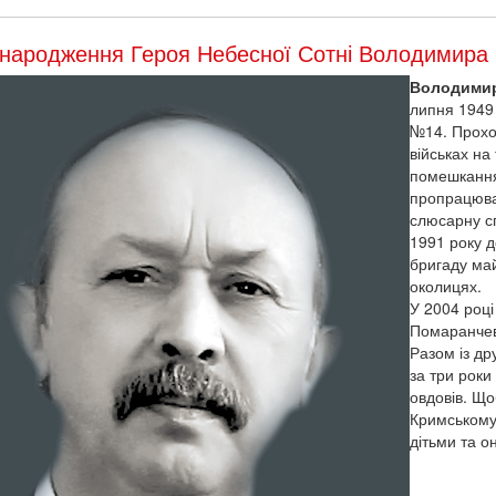
народження Героя Небесної Сотні Володимира 
Володимир
липня 1949 
№14. Проход
військах на
помешкання 
пропрацюва
слюсарну с
1991 року д
бригаду май
околицях.
У 2004 роц
Помаранчев
Разом із др
за три роки
овдовів. Що
Кримському 
дітьми та о