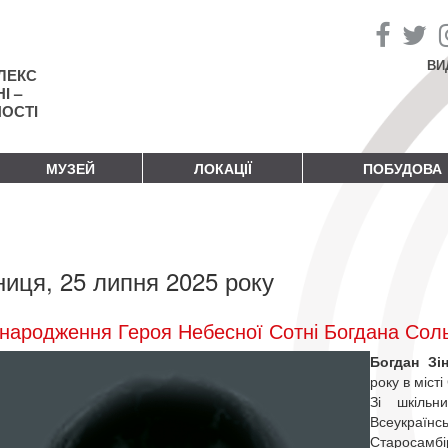
ВИ
ЛЕКС
І –
НОСТІ
МУЗЕЙ
ЛОКАЦІЇ
ПОБУДОВА
ниця, 25 липня 2025 року
народження Героя Небесної Сотні Богдана Сол
Богдан Зі
року в міст
Зі шкільн
Всеукраїнс
Старосамб