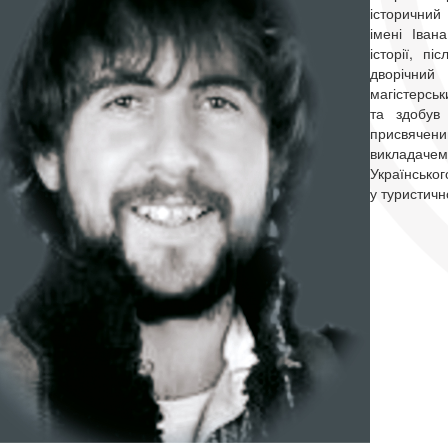
історичний
імені Іван
історії, п
дворічний
магістерс
та здобув 
присвячен
викладаче
Українськог
у туристичн