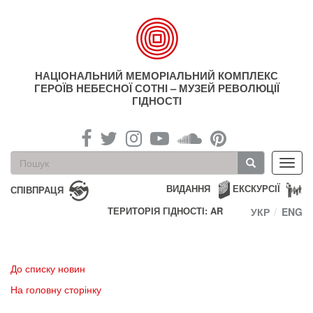
Перейти
до
основного
матеріалу
НАЦІОНАЛЬНИЙ МЕМОРІАЛЬНИЙ КОМПЛЕКС
ГЕРОЇВ НЕБЕСНОЇ СОТНІ – МУЗЕЙ РЕВОЛЮЦІЇ
ГІДНОСТІ
Пошукова
Toggl
форма
navig
Пошук
ВИДАННЯ
ЕКСКУРСІЇ
СПІВПРАЦЯ
ТЕРИТОРІЯ ГІДНОСТІ: AR
УКР
ENG
До списку новин
На головну сторінку