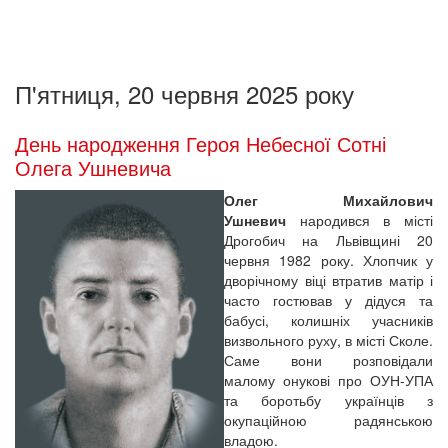
П'ятниця, 20 червня 2025 року
День народження Героя Небесної Сотні
Олега Ушневича
Олег Михайлович
Ушневич
народився в місті
Дрогобич на Львівщині 20
червня 1982 року. Хлопчик у
дворічному віці втратив матір і
часто гостював у дідуся та
бабусі, колишніх учасників
визвольного руху, в місті Сколе.
Саме вони розповідали
малому онукові про ОУН-УПА
та боротьбу українців з
окупаційною радянською
владою.