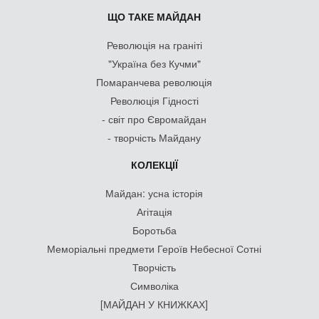
ЩО ТАКЕ МАЙДАН
Революція на граніті
"Україна без Кучми"
Помаранчева революція
Революція Гідності
- світ про Євромайдан
- творчість Майдану
КОЛЕКЦІЇ
Майдан: усна історія
Агітація
Боротьба
Меморіальні предмети Героїв Небесної Сотні
Творчість
Символіка
[МАЙДАН У КНИЖКАХ]