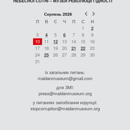
НЕБЕСНОЇ СОТНІ – МУЗЕЙ РЕВОЛЮЦІЇ ГІДНОСТІ
Попер
Наст
Серпень 2026
П
В
С
Ч
П
С
Н
1
2
3
4
5
6
7
8
9
10
11
12
13
14
15
16
17
18
19
20
21
22
23
24
25
26
27
28
29
30
31
із загальних питань:
maidanmuseum@gmail.com
для ЗМІ:
press@maidanmuseum.org
у питаннях запобігання корупції:
stopcorruption@maidanmuseum.org