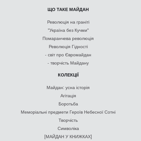
ЩО ТАКЕ МАЙДАН
Революція на граніті
"Україна без Кучми"
Помаранчева революція
Революція Гідності
- світ про Євромайдан
- творчість Майдану
КОЛЕКЦІЇ
Майдан: усна історія
Агітація
Боротьба
Меморіальні предмети Героїв Небесної Сотні
Творчість
Символіка
[МАЙДАН У КНИЖКАХ]