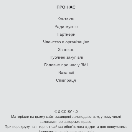
ПРО НАС
Контакти
Ради музею
Партнери
Членство в організаціях
Звітність
Публічні закупівлі
Головне про нас у ЗМІ
Вакансії
Співпраця
© & CC BY 4.0
Матеріали на цьому сайті захищені законодавством, у тому числі
законами про авторське право.
При передруку на iнтернет-сайтах обов’язкова відкрита для пошуковиків
гiперланка на maidanmuseum.org.