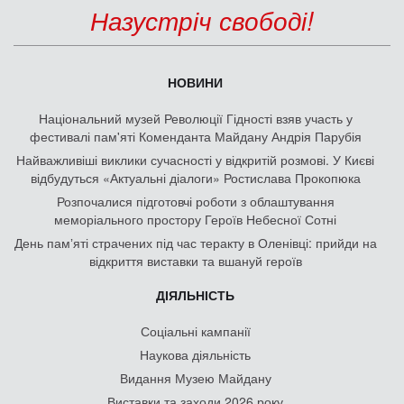
Назустріч свободі!
НОВИНИ
Національний музей Революції Гідності взяв участь у
фестивалі пам'яті Коменданта Майдану Андрія Парубія
Найважливіші виклики сучасності у відкритій розмові. У Києві
відбудуться «Актуальні діалоги» Ростислава Прокопюка
Розпочалися підготовчі роботи з облаштування
меморіального простору Героїв Небесної Сотні
День памʼяті страчених під час теракту в Оленівці: прийди на
відкриття виставки та вшануй героїв
ДІЯЛЬНІСТЬ
Соціальні кампанії
Наукова діяльність
Видання Музею Майдану
Виставки та заходи 2026 року