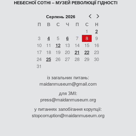
НЕБЕСНОЇ СОТНІ – МУЗЕЙ РЕВОЛЮЦІЇ ГІДНОСТІ
Попер
Наст
Серпень 2026
П
В
С
Ч
П
С
Н
1
2
3
4
5
6
7
8
9
10
11
12
13
14
15
16
17
18
19
20
21
22
23
24
25
26
27
28
29
30
31
із загальних питань:
maidanmuseum@gmail.com
для ЗМІ:
press@maidanmuseum.org
у питаннях запобігання корупції:
stopcorruption@maidanmuseum.org