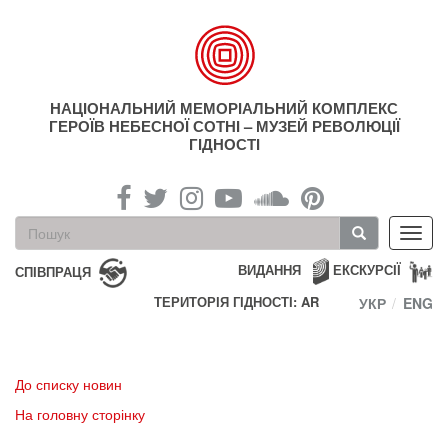
Перейти
до
основного
матеріалу
НАЦІОНАЛЬНИЙ МЕМОРІАЛЬНИЙ КОМПЛЕКС
ГЕРОЇВ НЕБЕСНОЇ СОТНІ – МУЗЕЙ РЕВОЛЮЦІЇ
ГІДНОСТІ
Пошукова
Toggl
форма
navig
Пошук
ВИДАННЯ
ЕКСКУРСІЇ
СПІВПРАЦЯ
ТЕРИТОРІЯ ГІДНОСТІ: AR
УКР
ENG
До списку новин
На головну сторінку