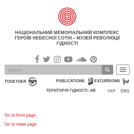
Skip
to
main
content
НАЦІОНАЛЬНИЙ МЕМОРІАЛЬНИЙ КОМПЛЕКС
ГЕРОЇВ НЕБЕСНОЇ СОТНІ – МУЗЕЙ РЕВОЛЮЦІЇ
ГІДНОСТІ
Search
Toggl
form
navig
Search
PUBLICATIONS
EXCURSIONS
TOGETHER
ТЕРИТОРІЯ ГІДНОСТІ: AR
УКР
ENG
Go to front page
Go to news page