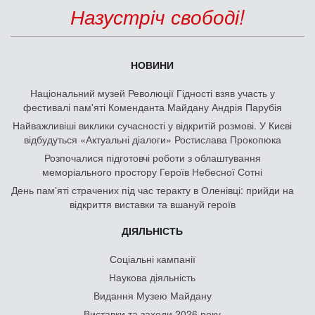
Назустріч свободі!
НОВИНИ
Національний музей Революції Гідності взяв участь у
фестивалі пам'яті Коменданта Майдану Андрія Парубія
Найважливіші виклики сучасності у відкритій розмові. У Києві
відбудуться «Актуальні діалоги» Ростислава Прокопюка
Розпочалися підготовчі роботи з облаштування
меморіального простору Героїв Небесної Сотні
День памʼяті страчених під час теракту в Оленівці: прийди на
відкриття виставки та вшануй героїв
ДІЯЛЬНІСТЬ
Соціальні кампанії
Наукова діяльність
Видання Музею Майдану
Виставки та заходи 2026 року