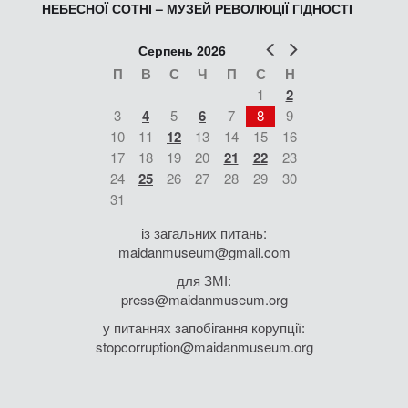
НЕБЕСНОЇ СОТНІ – МУЗЕЙ РЕВОЛЮЦІЇ ГІДНОСТІ
Попер
Наст
Серпень 2026
П
В
С
Ч
П
С
Н
1
2
3
4
5
6
7
8
9
10
11
12
13
14
15
16
17
18
19
20
21
22
23
24
25
26
27
28
29
30
31
із загальних питань:
maidanmuseum@gmail.com
для ЗМІ:
press@maidanmuseum.org
у питаннях запобігання корупції:
stopcorruption@maidanmuseum.org