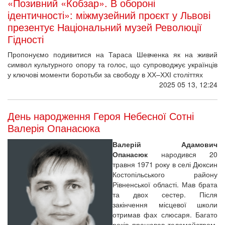
«Позивний «Кобзар». В обороні
ідентичності»: міжмузейний проєкт у Львові
презентує Національний музей Революції
Гідності
Пропонуємо подивитися на Тараса Шевченка як на живий
символ культурного опору та голос, що супроводжує українців
у ключові моменти боротьби за свободу в ХХ–ХХІ століттях
2025 05 13, 12:24
День народження Героя Небесної Сотні
Валерія Опанасюка
Валерій Адамович
Опанасюк
народився 20
травня 1971 року в селі Дюксин
Костопільського району
Рівненської області. Мав брата
та двох сестер. Після
закінчення місцевої школи
отримав фах слюсаря. Багато
років працював телемайстром,