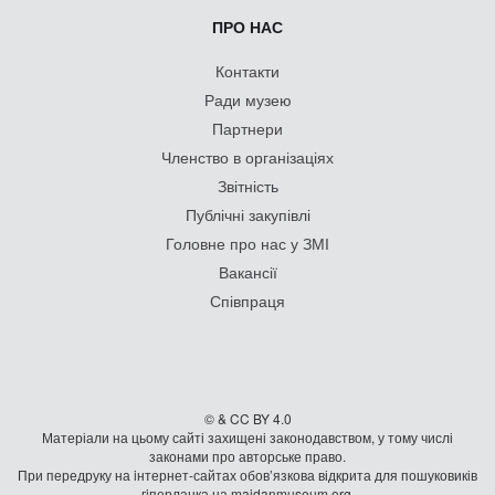
ПРО НАС
Контакти
Ради музею
Партнери
Членство в організаціях
Звітність
Публічні закупівлі
Головне про нас у ЗМІ
Вакансії
Співпраця
© & CC BY 4.0
Матеріали на цьому сайті захищені законодавством, у тому числі
законами про авторське право.
При передруку на iнтернет-сайтах обов’язкова відкрита для пошуковиків
гiперланка на maidanmuseum.org.