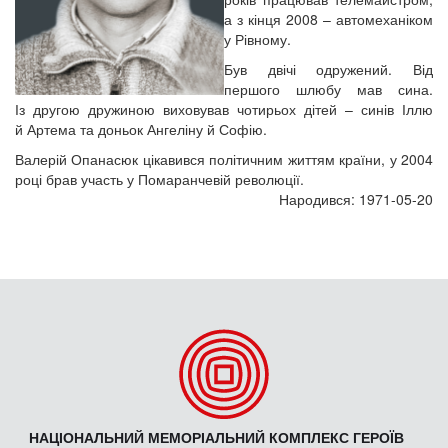
а з кінця 2008 – автомеханіком
у Рівному.
Був двічі одружений. Від
першого шлюбу мав сина.
Із другою дружиною виховував чотирьох дітей – синів Іллю
й Артема та доньок Ангеліну й Софію.
Валерій Опанасюк цікавився політичним життям країни, у 2004
році брав участь у Помаранчевій революції.
Народився: 1971-05-20
НАЦІОНАЛЬНИЙ МЕМОРІАЛЬНИЙ КОМПЛЕКС ГЕРОЇВ