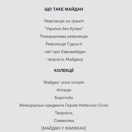
ЩО ТАКЕ МАЙДАН
Революція на граніті
"Україна без Кучми"
Помаранчева революція
Революція Гідності
- світ про Євромайдан
- творчість Майдану
КОЛЕКЦІЇ
Майдан: усна історія
Агітація
Боротьба
Меморіальні предмети Героїв Небесної Сотні
Творчість
Символіка
[МАЙДАН У КНИЖКАХ]