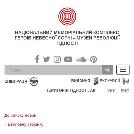
Перейти
до
основного
матеріалу
НАЦІОНАЛЬНИЙ МЕМОРІАЛЬНИЙ КОМПЛЕКС
ГЕРОЇВ НЕБЕСНОЇ СОТНІ – МУЗЕЙ РЕВОЛЮЦІЇ
ГІДНОСТІ
Пошукова
Toggl
форма
navig
Пошук
ВИДАННЯ
ЕКСКУРСІЇ
СПІВПРАЦЯ
ТЕРИТОРІЯ ГІДНОСТІ: AR
УКР
ENG
До списку новин
На головну сторінку