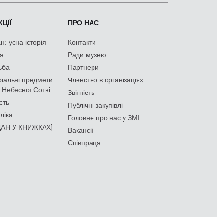
ЦІЇ
ПРО НАС
: усна історія
Контакти
ія
Ради музею
ьба
Партнери
іальні предмети
Членство в організаціях
 Небесної Сотні
Звітність
сть
Публічні закупівлі
ліка
Головне про нас у ЗМІ
АН У КНИЖКАХ]
Вакансії
Співпраця