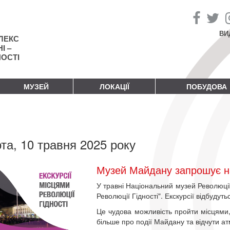
ВИ
ЛЕКС
І –
НОСТІ
МУЗЕЙ
ЛОКАЦІЇ
ПОБУДОВА
та, 10 травня 2025 року
Музей Майдану запрошує на 
У травні Національний музей Революції 
Революції Гідності". Екскурсії відбудуть
Це чудова можливість пройти місцями, 
більше про події Майдану та відчути а