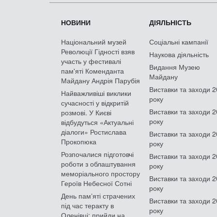
НОВИНИ
ДІЯЛЬНІСТЬ
Національний музей
Соціальні кампанії
Революції Гідності взяв
Наукова діяльність
участь у фестивалі
Видання Музею
пам'яті Коменданта
Майдану
Майдану Андрія Парубія
Виставки та заходи 
Найважливіші виклики
року
сучасності у відкритій
Виставки та заходи 
розмові. У Києві
року
відбудуться «Актуальні
діалоги» Ростислава
Виставки та заходи 
Прокопюка
року
Розпочалися підготовчі
Виставки та заходи 
роботи з облаштування
року
меморіального простору
Виставки та заходи 
Героїв Небесної Сотні
року
День памʼяті страчених
Виставки та заходи 
під час теракту в
року
Оленівці: прийди на