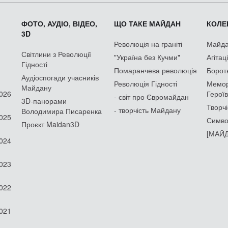
ФОТО, АУДІО, ВІДЕО,
ЩО ТАКЕ МАЙДАН
КОЛЕК
3D
Революція на граніті
Майдан
Світлини з Революції
"Україна без Кучми"
Агітац
Гідності
Помаранчева революція
Борот
Аудіоспогади учасників
Революція Гідності
Мемор
Майдану
2026
Героїв
- світ про Євромайдан
3D-панорами
Творчі
- творчість Майдану
Володимира Писаренка
2025
Симво
Проєкт Maidan3D
[МАЙД
2024
2023
2022
2021