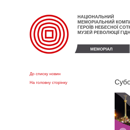
Перейти
до
основного
НАЦІОНАЛЬНИЙ
матеріалу
МЕМОРІАЛЬНИЙ КОМП
ГЕРОЇВ НЕБЕСНОЇ СОТН
МУЗЕЙ РЕВОЛЮЦІЇ ГІД
МЕМОРІАЛ
До списку новин
Субо
На головну сторінку