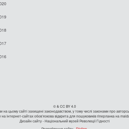
2020
2019
2018
2017
2016
© & CC BY 4.0
и на цьому сайті захищені законодавством, у тому числі законами про авторсь
 на iнтернет-сайтах обов’язкова відкрита для пошуковиків гiперланка на mai
Дизайн сайту - Національний музей Революції Гідності
Розроблення сайту -
Divilon
.