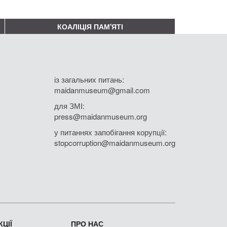
КОАЛІЦІЯ ПАМ'ЯТІ
із загальних питань:
maidanmuseum@gmail.com
для ЗМІ:
press@maidanmuseum.org
у питаннях запобігання корупції:
stopcorruption@maidanmuseum.org
ЦІЇ
ПРО НАС