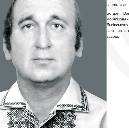
заслали до 
Богдан Ва
мобілізова
Львівськог
закінчив і
заводі.