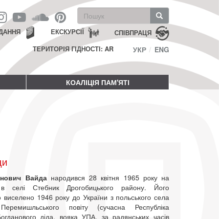
Пошукова
форма
Пошук
ДАННЯ
ЕКСКУРСІЇ
СПІВПРАЦЯ
ТЕРИТОРІЯ ГІДНОСТІ: AR
УКР
ENG
КОАЛІЦІЯ ПАМ'ЯТІ
ди
анович Вайда
народився 28 квітня 1965 року на
 в селі Стебник Дрогобицького району. Його
о виселено 1946 року до України з польського села
Перемишльського повіту (сучасна Республіка
огданового діда, вояка УПА, за радянських часів