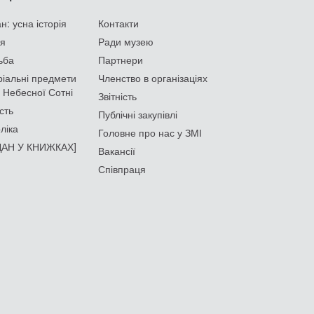
: усна історія
Контакти
ія
Ради музею
ьба
Партнери
іальні предмети
Членство в організаціях
 Небесної Сотні
Звітність
сть
Публічні закупівлі
ліка
Головне про нас у ЗМІ
АН У КНИЖКАХ]
Вакансії
Співпраця