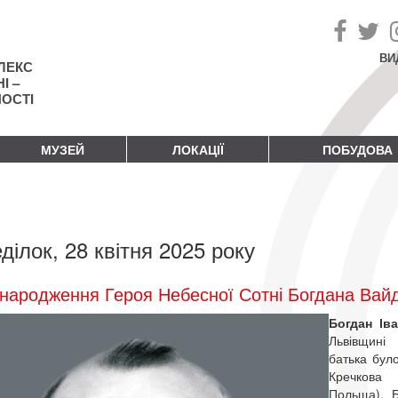
ВИ
ЛЕКС
І –
НОСТІ
МУЗЕЙ
ЛОКАЦІЇ
ПОБУДОВА
ділок, 28 квітня 2025 року
народження Героя Небесної Сотні Богдана Вай
Богдан Ів
Львівщині
батька бул
Кречкова 
Польща). Б