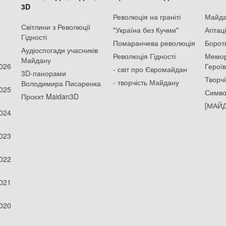
3D
Революція на граніті
Майдан
Світлини з Революції
"Україна без Кучми"
Агітац
Гідності
Помаранчева революція
Борот
Аудіоспогади учасників
Революція Гідності
Мемор
Майдану
2026
Героїв
- світ про Євромайдан
3D-панорами
Творчі
- творчість Майдану
Володимира Писаренка
2025
Симво
Проєкт Maidan3D
[МАЙД
2024
2023
2022
2021
2020