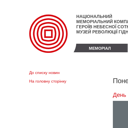
Перейти
до
основного
НАЦІОНАЛЬНИЙ
матеріалу
МЕМОРІАЛЬНИЙ КОМП
ГЕРОЇВ НЕБЕСНОЇ СОТН
МУЗЕЙ РЕВОЛЮЦІЇ ГІД
МЕМОРІАЛ
До списку новин
Поне
На головну сторінку
День 