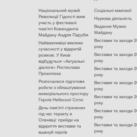
Національний музей
Соціальні кампанії
Революції Гідності взяв
Наукова діяльність
участь у фестивалі
Видання Музею
пам'яті Коменданта
Майдану
Майдану Андрія Парубія
Виставки та заходи 
Найважливіші виклики
року
сучасності у відкритій
Виставки та заходи 
розмові. У Києві
року
відбудуться «Актуальні
діалоги» Ростислава
Виставки та заходи 
Прокопюка
року
Розпочалися підготовчі
Виставки та заходи 
роботи з облаштування
року
меморіального простору
Виставки та заходи 
Героїв Небесної Сотні
року
День памʼяті страчених
Виставки та заходи 
під час теракту в
року
Оленівці: прийди на
Виставки та заходи 
відкриття виставки та
року
вшануй героїв