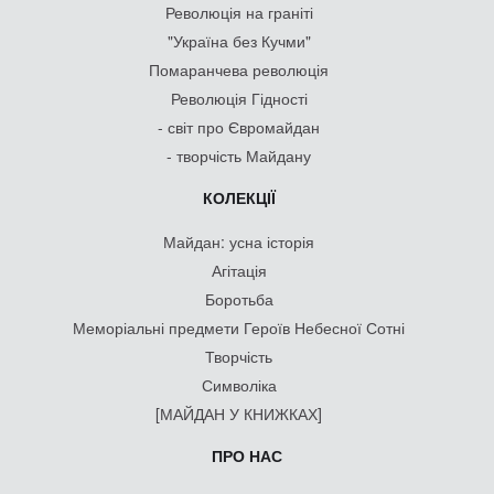
Революція на граніті
"Україна без Кучми"
Помаранчева революція
Революція Гідності
- світ про Євромайдан
- творчість Майдану
КОЛЕКЦІЇ
Майдан: усна історія
Агітація
Боротьба
Меморіальні предмети Героїв Небесної Сотні
Творчість
Символіка
[МАЙДАН У КНИЖКАХ]
ПРО НАС