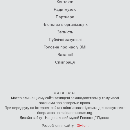
Контакти
Ради музею
Партнери
Членство в організаціях
Звітність
Публічні закупівлі
Головне про нас у ЗМІ
Вакансії
Співпраця
© & CC BY 4.0
Матеріали на цьому сайті захищені законодавством, у тому числі
законами про авторське право.
При передруку на iнтернет-сайтах обов’язкова відкрита для пошуковиків
гiперланка на maidanmuseum.org.
Дизайн сайту - Національний музей Революції Гідності
Розроблення сайту -
Divilon
.