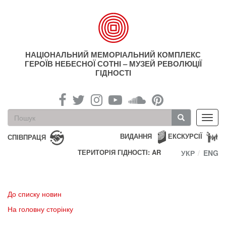
Перейти
до
основного
матеріалу
НАЦІОНАЛЬНИЙ МЕМОРІАЛЬНИЙ КОМПЛЕКС
ГЕРОЇВ НЕБЕСНОЇ СОТНІ – МУЗЕЙ РЕВОЛЮЦІЇ
ГІДНОСТІ
Пошукова
Toggl
форма
navig
Пошук
ВИДАННЯ
ЕКСКУРСІЇ
СПІВПРАЦЯ
ТЕРИТОРІЯ ГІДНОСТІ: AR
УКР
ENG
До списку новин
На головну сторінку