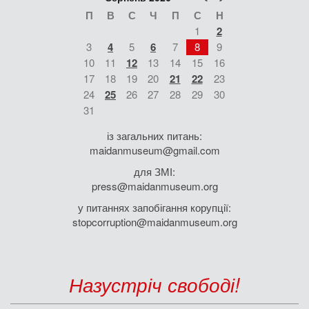
П
В
С
Ч
П
С
Н
1
2
3
4
5
6
7
8
9
10
11
12
13
14
15
16
17
18
19
20
21
22
23
24
25
26
27
28
29
30
31
із загальних питань:
maidanmuseum@gmail.com
для ЗМІ:
press@maidanmuseum.org
у питаннях запобігання корупції:
stopcorruption@maidanmuseum.org
Назустріч свободі!