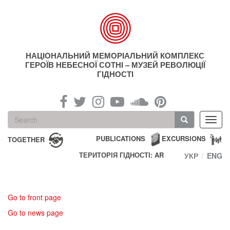
Skip
to
main
content
НАЦІОНАЛЬНИЙ МЕМОРІАЛЬНИЙ КОМПЛЕКС
ГЕРОЇВ НЕБЕСНОЇ СОТНІ – МУЗЕЙ РЕВОЛЮЦІЇ
ГІДНОСТІ
Search
Toggl
form
navig
Search
PUBLICATIONS
EXCURSIONS
TOGETHER
ТЕРИТОРІЯ ГІДНОСТІ: AR
УКР
ENG
Go to front page
Go to news page