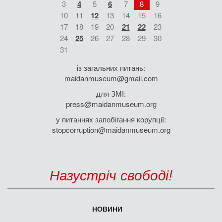
3
4
5
6
7
8
9
10
11
12
13
14
15
16
17
18
19
20
21
22
23
24
25
26
27
28
29
30
31
із загальних питань:
maidanmuseum@gmail.com
для ЗМІ:
press@maidanmuseum.org
у питаннях запобігання корупції:
stopcorruption@maidanmuseum.org
Назустріч свободі!
НОВИНИ