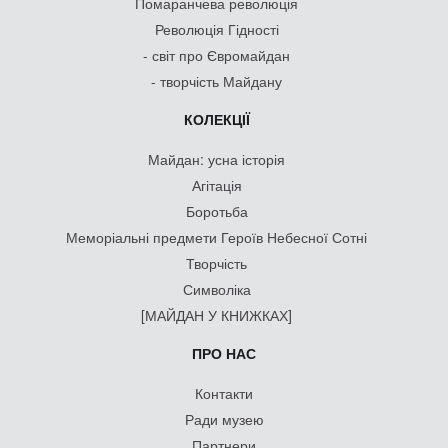
Помаранчева революція
Революція Гідності
- світ про Євромайдан
- творчість Майдану
КОЛЕКЦІЇ
Майдан: усна історія
Агітація
Боротьба
Меморіальні предмети Героїв Небесної Сотні
Творчість
Символіка
[МАЙДАН У КНИЖКАХ]
ПРО НАС
Контакти
Ради музею
Партнери