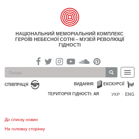
Перейти
до
основного
матеріалу
НАЦІОНАЛЬНИЙ МЕМОРІАЛЬНИЙ КОМПЛЕКС
ГЕРОЇВ НЕБЕСНОЇ СОТНІ – МУЗЕЙ РЕВОЛЮЦІЇ
ГІДНОСТІ
Пошукова
Toggl
форма
navig
Пошук
ВИДАННЯ
ЕКСКУРСІЇ
СПІВПРАЦЯ
ТЕРИТОРІЯ ГІДНОСТІ: AR
УКР
ENG
До списку новин
На головну сторінку