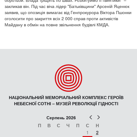
закликав він. Під час віча лідер "Батьківщини" Арсеній Яценюк
заявив, що опозиція вимагає від Генпрокурора Віктора Пшонки
оголосити про закриття всіх 2 000 справ проти активістів
Майдану в обмін на повне звільнення будівлі КМДА.
НАЦІОНАЛЬНИЙ МЕМОРІАЛЬНИЙ КОМПЛЕКС ГЕРОЇВ
НЕБЕСНОЇ СОТНІ – МУЗЕЙ РЕВОЛЮЦІЇ ГІДНОСТІ
Попер
Наст
Серпень 2026
П
В
С
Ч
П
С
Н
1
2