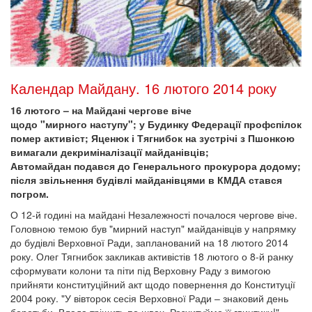
Календар Майдану. 16 лютого 2014 року
16 лютого – на Майдані чергове віче
щодо "мирного наступу"; у Будинку Федерації профспілок
помер активіст; Яценюк і Тягнибок на зустрічі з Пшонкою
вимагали декриміналізації майданівців;
Автомайдан подався до Генерального прокурора додому;
після звільнення будівлі майданівцями в КМДА стався
погром.
О 12-й годині на майдані Незалежності почалося чергове віче.
Головною темою був "мирний наступ" майданівців у напрямку
до будівлі Верховної Ради, запланований на 18 лютого 2014
року. Олег Тягнибок закликав активістів 18 лютого о 8-й ранку
сформувати колони та піти під Верховну Раду з вимогою
прийняти конституційний акт щодо повернення до Конституції
2004 року. "У вівторок сесія Верховної Ради – знаковий день
боротьби. Влада тріщить по швах. Розхитуймо її гвинтики!" –