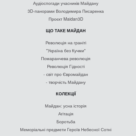
Аудіоспогади учасників Майдану
3D-панорами Володимира Писаренка
Проєкт Maidan3D
ЩО ТАКЕ МАЙДАН
Революція на граніті
"Україна без Кучми"
Помаранчева революція
Революція Гідності
- світ про Євромайдан
- творчість Майдану
КОЛЕКЦІЇ
Майдан: усна історія
Агітація
Боротьба
Меморіальні предмети Героїв Небесної Сотні