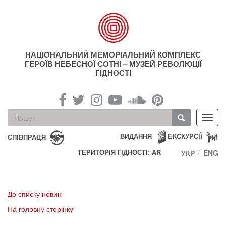
Перейти
до
основного
матеріалу
НАЦІОНАЛЬНИЙ МЕМОРІАЛЬНИЙ КОМПЛЕКС
ГЕРОЇВ НЕБЕСНОЇ СОТНІ – МУЗЕЙ РЕВОЛЮЦІЇ
ГІДНОСТІ
Пошукова
Toggl
форма
navig
Пошук
ВИДАННЯ
ЕКСКУРСІЇ
СПІВПРАЦЯ
ТЕРИТОРІЯ ГІДНОСТІ: AR
УКР
ENG
До списку новин
На головну сторінку