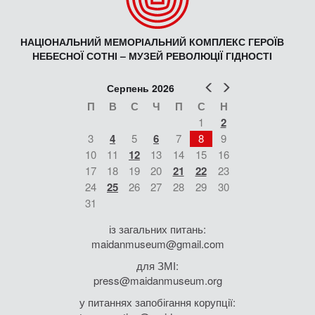
НАЦІОНАЛЬНИЙ МЕМОРІАЛЬНИЙ КОМПЛЕКС ГЕРОЇВ
НЕБЕСНОЇ СОТНІ – МУЗЕЙ РЕВОЛЮЦІЇ ГІДНОСТІ
Попер
Наст
Серпень 2026
П
В
С
Ч
П
С
Н
1
2
3
4
5
6
7
8
9
10
11
12
13
14
15
16
17
18
19
20
21
22
23
24
25
26
27
28
29
30
31
із загальних питань:
maidanmuseum@gmail.com
для ЗМІ:
press@maidanmuseum.org
у питаннях запобігання корупції: