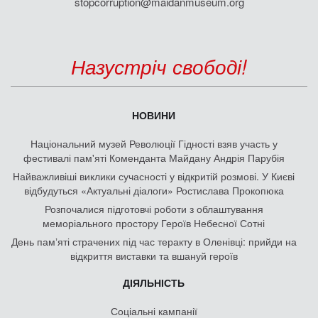
stopcorruption@maidanmuseum.org
Назустріч свободі!
НОВИНИ
Національний музей Революції Гідності взяв участь у
фестивалі пам'яті Коменданта Майдану Андрія Парубія
Найважливіші виклики сучасності у відкритій розмові. У Києві
відбудуться «Актуальні діалоги» Ростислава Прокопюка
Розпочалися підготовчі роботи з облаштування
меморіального простору Героїв Небесної Сотні
День памʼяті страчених під час теракту в Оленівці: прийди на
відкриття виставки та вшануй героїв
ДІЯЛЬНІСТЬ
Соціальні кампанії